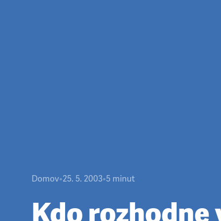
Domov
•
25. 5. 2003
•
5
minut
Kdo rozhodne 