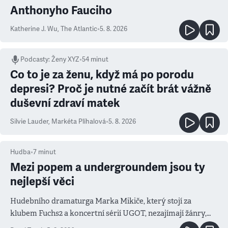
Anthonyho Fauciho
Katherine J. Wu
,
The Atlantic
•
5. 8. 2026
Podcasty
:
Ženy XYZ
•
54 minut
Co to je za ženu, když má po porodu
depresi? Proč je nutné začít brát vážně
duševní zdraví matek
Silvie Lauder
,
Markéta Plíhalová
•
5. 8. 2026
Hudba
•
7
minut
Mezi popem a undergroundem jsou ty
nejlepší věci
Hudebního dramaturga Marka Mikiče, který stojí za
klubem Fuchs2 a koncertní sérií UGOT, nezajímají žánry,
ale atmosféra