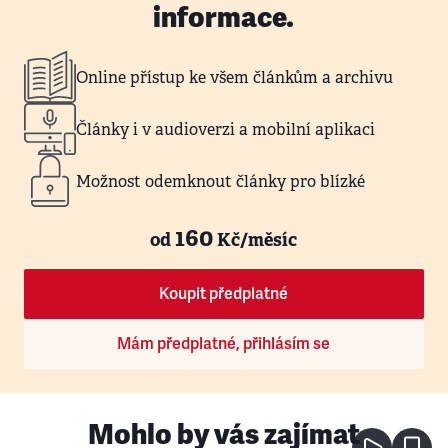
informace.
Online přístup ke všem článkům a archivu
Články i v audioverzi a mobilní aplikaci
Možnost odemknout články pro blízké
160
od
Kč/měsíc
Koupit předplatné
Mám předplatné, přihlásím se
Mohlo by vás zajímat