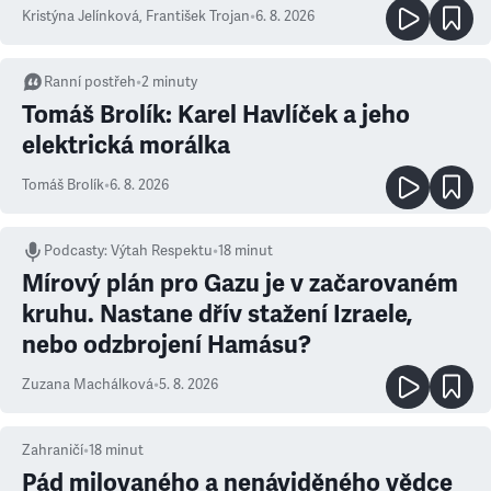
Kristýna Jelínková
,
František Trojan
•
6. 8. 2026
Ranní postřeh
•
2
minuty
Tomáš Brolík: Karel Havlíček a jeho
elektrická morálka
Tomáš Brolík
•
6. 8. 2026
Podcasty
:
Výtah Respektu
•
18 minut
Mírový plán pro Gazu je v začarovaném
kruhu. Nastane dřív stažení Izraele,
nebo odzbrojení Hamásu?
Zuzana Machálková
•
5. 8. 2026
Zahraničí
•
18
minut
Pád milovaného a nenáviděného vědce