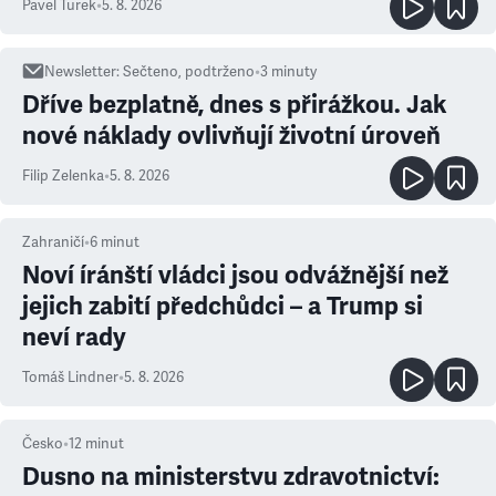
Pavel Turek
•
5. 8. 2026
Newsletter
:
Sečteno, podtrženo
•
3
minuty
Dříve bezplatně, dnes s přirážkou. Jak
nové náklady ovlivňují životní úroveň
Filip Zelenka
•
5. 8. 2026
Zahraničí
•
6
minut
Noví íránští vládci jsou odvážnější než
jejich zabití předchůdci – a Trump si
neví rady
Tomáš Lindner
•
5. 8. 2026
Česko
•
12
minut
Dusno na ministerstvu zdravotnictví: