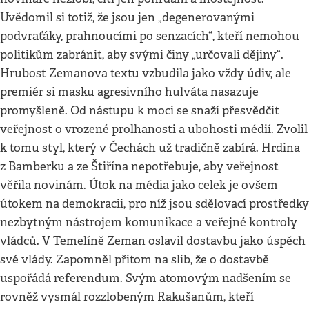
Uvědomil si totiž, že jsou jen „degenerovanými
podvraťáky, prahnoucími po senzacích“, kteří nemohou
politikům zabránit, aby svými činy „určovali dějiny“.
Hrubost Zemanova textu vzbudila jako vždy údiv, ale
premiér si masku agresivního hulváta nasazuje
promyšleně. Od nástupu k moci se snaží přesvědčit
veřejnost o vrozené prolhanosti a ubohosti médií. Zvolil
k tomu styl, který v Čechách už tradičně zabírá. Hrdina
z Bamberku a ze Štiřína nepotřebuje, aby veřejnost
věřila novinám. Útok na média jako celek je ovšem
útokem na demokracii, pro níž jsou sdělovací prostředky
nezbytným nástrojem komunikace a veřejné kontroly
vládců. V Temelíně Zeman oslavil dostavbu jako úspěch
své vlády. Zapomněl přitom na slib, že o dostavbě
uspořádá referendum. Svým atomovým nadšením se
rovněž vysmál rozzlobeným Rakušanům, kteří