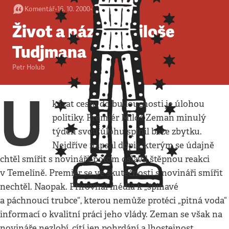
Komentář
•
16. 10. 2000
•
3
minuty
Život a názory Miloše
Tudjmana
Petr Holub
U
kázat cestu do budoucnosti je úlohou
politiky. Premiér Miloš Zeman minulý
týden svou úlohu splnil beze zbytku.
Nejdříve napsal dopis, kterým se údajně
chtěl smířit s novináři, potom oslavil štěpnou reakci
v Temelíně. Premiér se ve skutečnosti s novináři smířit
nechtěl. Naopak. Přirovnal média k „špinavé
a páchnoucí trubce“, kterou nemůže protéci „pitná voda“
informací o kvalitní práci jeho vlády. Zeman se však na
novináře nezlobí, cítí jen pohrdání a lhostejnost.