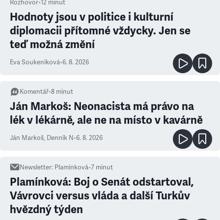
Rozhovor
•
12
minut
Hodnoty jsou v politice i kulturní
diplomacii přítomné vždycky. Jen se
teď možná změní
Eva Soukeníková
•
6. 8. 2026
Komentář
•
8
minut
Ján Markoš: Neonacista má právo na
lék v lékárně, ale ne na místo v kavárně
Ján Markoš
,
Denník N
•
6. 8. 2026
Newsletter
:
Plamínková
•
7
minut
Plamínková: Boj o Senát odstartoval,
Vávrovci versus vláda a další Turkův
hvězdný týden