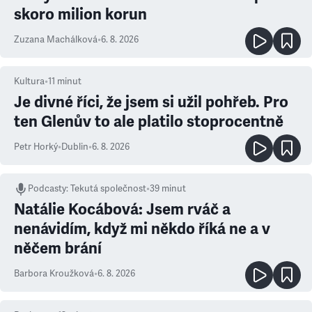
skoro milion korun
Zuzana Machálková
•
6. 8. 2026
Kultura
•
11
minut
Je divné říci, že jsem si užil pohřeb. Pro
ten Glenův to ale platilo stoprocentně
Petr Horký
•
Dublin
•
6. 8. 2026
Podcasty
:
Tekutá společnost
•
39 minut
Natálie Kocábová: Jsem rváč a
nenávidím, když mi někdo říká ne a v
něčem brání
Barbora Kroužková
•
6. 8. 2026