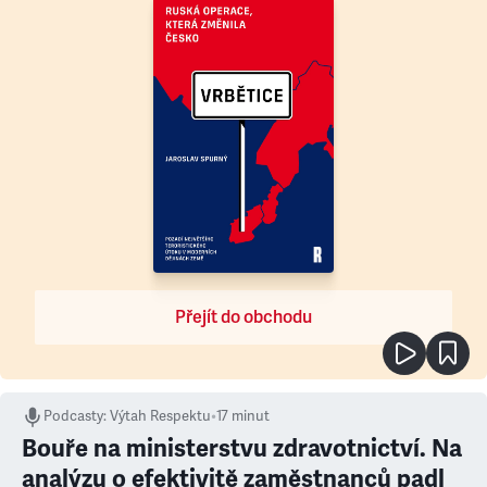
Přejít do obchodu
Podcasty
:
Výtah Respektu
•
17 minut
Bouře na ministerstvu zdravotnictví. Na
analýzu o efektivitě zaměstnanců padl