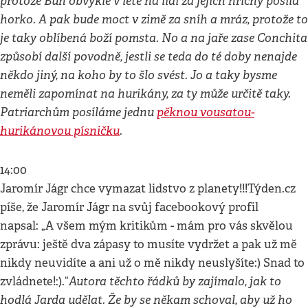
protože Bůh obvykle v létě na lidi za jejich hříchy posílá
horko. A pak bude moct v zimě za sníh a mráz, protože to
je taky oblíbená boží pomsta. No a na jaře zase Conchita
způsobí další povodně, jestli se teda do té doby nenajde
někdo jiný, na koho by to šlo svést. Jo a taky bysme
neměli zapomínat na hurikány, za ty může určitě taky.
Patriarchům posíláme jednu
pěknou vousatou-
hurikánovou písničku
.
14:00
Jaromír Jágr chce vymazat lidstvo z planety!!!Týden.cz
píše, že Jaromír Jágr na svůj facebookový profil
napsal: „A všem mým kritikům - mám pro vás skvělou
zprávu: ještě dva zápasy to musíte vydržet a pak už mě
nikdy neuvidíte a ani už o mě nikdy neuslyšíte:) Snad to
Autora těchto řádků by zajímalo, jak to
zvládnete!:).“
hodlá Jarda udělat. Že by se někam schoval, aby už ho