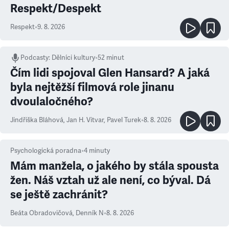
Respekt/Despekt
Respekt
•
9. 8. 2026
Podcasty
:
Dělníci kultury
•
52 minut
Čím lidi spojoval Glen Hansard? A jaká
byla nejtěžší filmová role jinanu
dvoulaločného?
Jindřiška Bláhová
,
Jan H. Vitvar
,
Pavel Turek
•
8. 8. 2026
Psychologická poradna
•
4
minuty
Mám manžela, o jakého by stála spousta
žen. Náš vztah už ale není, co býval. Dá
se ještě zachránit?
Beáta Obradovičová
,
Denník N
•
8. 8. 2026