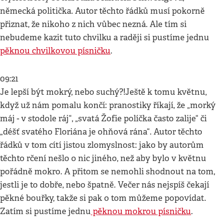
německá politička. Autor těchto řádků musí pokorně
přiznat, že nikoho z nich vůbec nezná. Ale tím si
nebudeme kazit tuto chvilku a raději si pustíme jednu
pěknou chvilkovou písničku
.
09:21
Je lepší být mokrý, nebo suchý?!Ještě k tomu květnu,
když už nám pomalu končí: pranostiky říkají, že „morký
máj - v stodole ráj“, „svatá Žofie políčka často zalije“ či
„déšť svatého Floriána je ohňová rána“. Autor těchto
řádků v tom cítí jistou zlomyslnost: jako by autorům
těchto rčení nešlo o nic jiného, než aby bylo v květnu
pořádně mokro. A přitom se nemohli shodnout na tom,
jestli je to dobře, nebo špatně. Večer nás nejspíš čekají
pěkné bouřky, takže si pak o tom můžeme popovídat.
Zatím si pustíme jednu
pěknou mokrou písničku
.