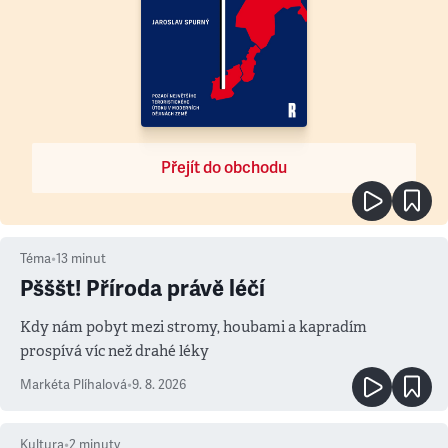
Přejít do obchodu
Téma
•
13
minut
Pšššt! Příroda právě léčí
Kdy nám pobyt mezi stromy, houbami a kapradím
prospívá víc než drahé léky
Markéta Plíhalová
•
9. 8. 2026
Kultura
•
2
minuty