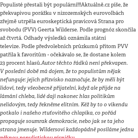
Populisté přestali být populární!!!Aktuálně.cz píše, že
překvapivou porážku v nizozemských eurovolbách
zřejmě utrpěla euroskeptická pravicová Strana pro
svobodu (PVV) Geerta Wilderse. Podle prognóz skončila
až čtvrtá. Odhady výsledků oznámila státní
televize. Podle předvolebních průzkumů přitom PVV
patřila k favoritům - očekávalo se, že dostane kolem
Autor těchto řádků není překvapen.
23 procent hlasů.
V poslední době má dojem, že to populistům nějak
nefunguje: jejich přízvisko naznačuje, že by měli být
lidoví, tedy všeobecně přijatelní, když ale přijde na
lámání chleba, lidé dají nakonec hlas politikům
nelidovým, tedy řekněme elitním. Kéž by to o víkendu
potkalo i našeho rtuťovitého chlapíka, co pořád
propaguje soumrak demokracie, nebo jak se ta jeho
strana jmenuje. Wildersovi každopádně posíláme jednu
pěknou populistickou písničku.