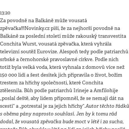
13:20
Za povodně na Balkáně může vousatá
zpěvačka!!!Novinky.cz píší, že za nejhorší povodně na
Balkáně za poslední století může rakouský transvestita
Conchita Wurst, vousatá zpěvačka, která vyhrála
televizní soutěž Eurovize. Alespoň tedy podle patriarchů
srbské a černohorské pravoslavné církve. Podle nich
totiž byla velká voda, která vyhnala z domovů více než
150 000 lidí a šest desítek jich připravila o život, božím
trestem za hříchy společnosti, které Conchita
ztělesnila. Bůh podle patriarchů Irineje a Amfilohije
„poslal deště, aby lidem připomněl, že se nemají dát na
Autor těchto řádků
scestí“ a „potrestal je za jejich hříchy“.
s oběma pány naprosto souhlasí. Jen by k tomu rád
dodal, že vousatá zpěvačka bude moct v létě i za sucha,