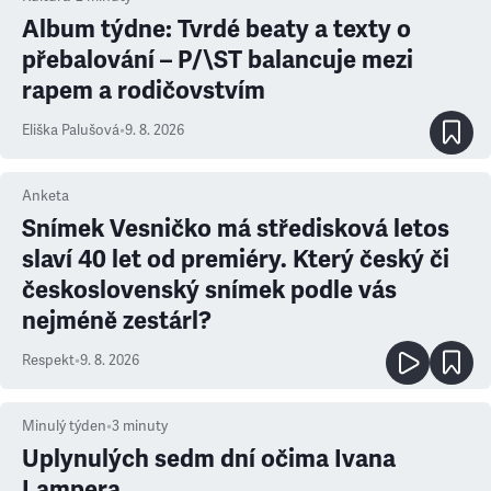
Album týdne: Tvrdé beaty a texty o
přebalování – P/\ST balancuje mezi
rapem a rodičovstvím
Eliška Palušová
•
9. 8. 2026
Anketa
Snímek Vesničko má středisková letos
slaví 40 let od premiéry. Který český či
československý snímek podle vás
nejméně zestárl?
Respekt
•
9. 8. 2026
Minulý týden
•
3
minuty
Uplynulých sedm dní očima Ivana
Lampera