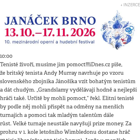
↓ INZERCE
10:00
Tenisté živoří, musíme jim pomoct!!!iDnes.cz píše,
že britský tenista Andy Murray navrhuje po vzoru
slovenského zbojníka Jánošíka vzít bohatým tenistům
a dát chudým. „Grandslamy vydělávají hodně a nejlepší
hráči také. Určitě by mohli pomoct,“ řekl. Elitní tenisté
by podle něj mohli přispět na odměny na menších
turnajích a pomoci tak mladým talentům dále
růst. Velké turnaje neustále navyšují prize money. Za
prohru v 1. kole letošního Wimbledonu dostane hráč