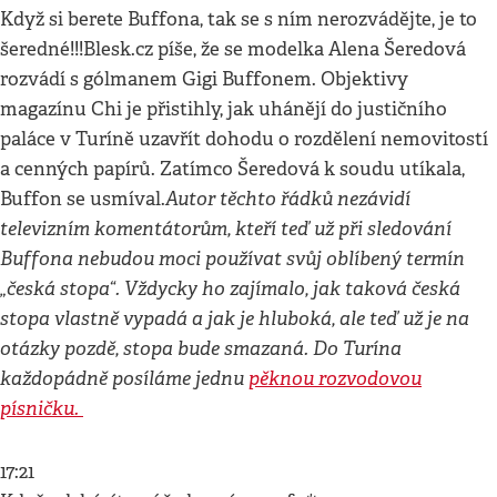
Když si berete Buffona, tak se s ním nerozvádějte, je to
šeredné!!!Blesk.cz píše, že se modelka Alena Šeredová
rozvádí s gólmanem Gigi Buffonem. Objektivy
magazínu Chi je přistihly, jak uhánějí do justičního
paláce v Turíně uzavřít dohodu o rozdělení nemovitostí
a cenných papírů. Zatímco Šeredová k soudu utíkala,
Autor těchto řádků nezávidí
Buffon se usmíval.
televizním komentátorům, kteří teď už při sledování
Buffona nebudou moci používat svůj oblíbený termín
„česká stopa“. Vždycky ho zajímalo, jak taková česká
stopa vlastně vypadá a jak je hluboká, ale teď už je na
otázky pozdě, stopa bude smazaná. Do Turína
každopádně posíláme jednu
pěknou rozvodovou
písničku.
17:21