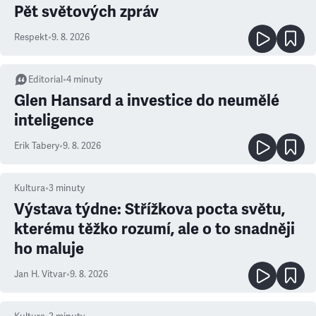
Pět světových zpráv
Respekt
•
9. 8. 2026
Editorial
•
4
minuty
Glen Hansard a investice do neumělé
inteligence
Erik Tabery
•
9. 8. 2026
Kultura
•
3
minuty
Výstava týdne: Střížkova pocta světu,
kterému těžko rozumí, ale o to snadněji
ho maluje
Jan H. Vitvar
•
9. 8. 2026