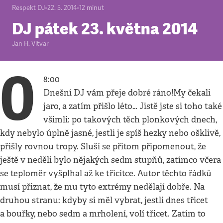
Respekt DJ
•
22. 5. 2014
•
12
minut
DJ pátek 23. května 2014
Jan H. Vitvar
0
8:00
Dnešní DJ vám přeje dobré ráno!My čekali
jaro, a zatím přišlo léto… Jistě jste si toho také
všimli: po takových těch plonkových dnech,
kdy nebylo úplně jasné, jestli je spíš hezky nebo ošklivě,
přišly rovnou tropy. Sluší se přitom připomenout, že
ještě v neděli bylo nějakých sedm stupňů, zatímco včera
se teploměr vyšplhal až ke třicítce. Autor těchto řádků
musí přiznat, že mu tyto extrémy nedělají dobře. Na
druhou stranu: kdyby si měl vybrat, jestli dnes třicet
a bouřky, nebo sedm a mrholení, volí třicet. Zatím to