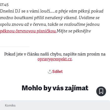
17:45
…a přeje vám pěkný, pokud
Dnešní DJ se s vámi loučí…
možno bouřkami příliš nerušený víkend. Uvidíme se
spolu znovu až v červnu, takže se rozloučíme jednou
pěknou červnovou písničkou.
Mějte se pěkně
jhv
Pokud jste v článku našli chybu, napište nám prosím na
opravy@respekt.cz
.
Sdílet
Mohlo by vás zajímat
Komiks