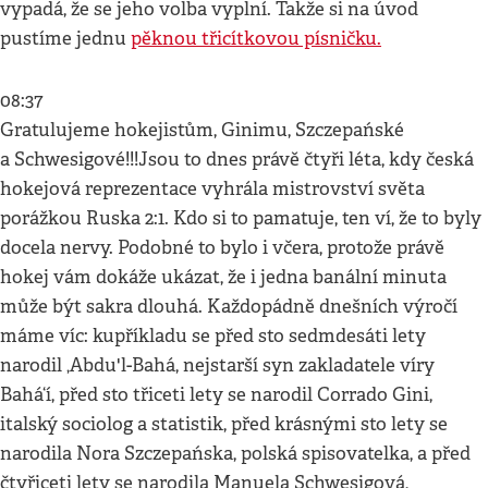
vypadá, že se jeho volba vyplní. Takže si na úvod
pustíme jednu
pěknou třicítkovou písničku.
08:37
Gratulujeme hokejistům, Ginimu, Szczepańské
a Schwesigové!!!Jsou to dnes právě čtyři léta, kdy česká
hokejová reprezentace vyhrála mistrovství světa
porážkou Ruska 2:1. Kdo si to pamatuje, ten ví, že to byly
docela nervy. Podobné to bylo i včera, protože právě
hokej vám dokáže ukázat, že i jedna banální minuta
může být sakra dlouhá. Každopádně dnešních výročí
máme víc: kupříkladu se před sto sedmdesáti lety
narodil ‚Abdu'l-Bahá, nejstarší syn zakladatele víry
Bahá‘í, před sto třiceti lety se narodil Corrado Gini,
italský sociolog a statistik, před krásnými sto lety se
narodila Nora Szczepańska, polská spisovatelka, a před
čtyřiceti lety se narodila Manuela Schwesigová,