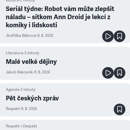
Kultura
•
2
minuty
Seriál týdne: Robot vám může zlepšit
náladu – sitkom Ann Droid je lekcí z
komiky i lidskosti
Jindřiška Bláhová
•
9. 8. 2026
Literatura
•
3
minuty
Malé velké dějiny
Jakub Rákosník
•
9. 8. 2026
Agenda
•
3
minuty
Pět českých zpráv
Respekt
•
9. 8. 2026
Respekt • Despekt