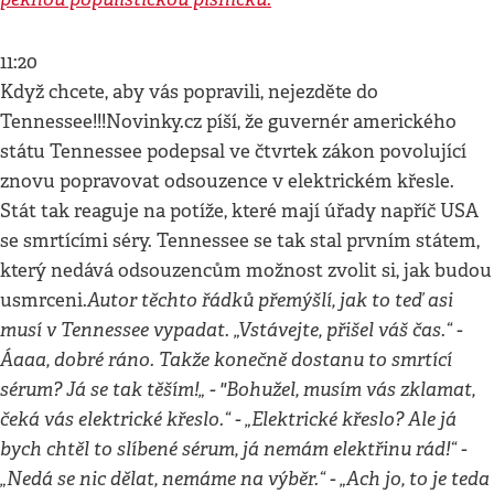
11:20
Když chcete, aby vás popravili, nejezděte do
Tennessee!!!Novinky.cz píší, že guvernér amerického
státu Tennessee podepsal ve čtvrtek zákon povolující
znovu popravovat odsouzence v elektrickém křesle.
Stát tak reaguje na potíže, které mají úřady napříč USA
se smrtícími séry. Tennessee se tak stal prvním státem,
který nedává odsouzencům možnost zvolit si, jak budou
Autor těchto řádků přemýšlí, jak to teď asi
usmrceni.
musí v Tennessee vypadat. „Vstávejte, přišel váš čas.“ -
Áaaa, dobré ráno. Takže konečně dostanu to smrtící
sérum? Já se tak těším!„ - "Bohužel, musím vás zklamat,
čeká vás elektrické křeslo.“ - „Elektrické křeslo? Ale já
bych chtěl to slíbené sérum, já nemám elektřinu rád!“ -
„Nedá se nic dělat, nemáme na výběr.“ - „Ach jo, to je teda