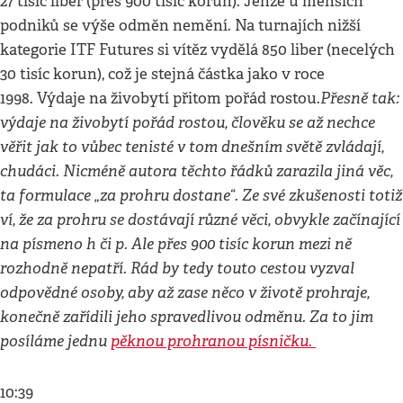
27 tisíc liber (přes 900 tisíc korun). Jenže u menších
podniků se výše odměn nemění. Na turnajích nižší
kategorie ITF Futures si vítěz vydělá 850 liber (necelých
30 tisíc korun), což je stejná částka jako v roce
Přesně tak:
1998. Výdaje na živobytí přitom pořád rostou.
výdaje na živobytí pořád rostou, člověku se až nechce
věřit jak to vůbec tenisté v tom dnešním světě zvládají,
chudáci. Nicméně autora těchto řádků zarazila jiná věc,
ta formulace „za prohru dostane“. Ze své zkušenosti totiž
ví, že za prohru se dostávají různé věci, obvykle začínající
na písmeno h či p. Ale přes 900 tisíc korun mezi ně
rozhodně nepatří. Rád by tedy touto cestou vyzval
odpovědné osoby, aby až zase něco v životě prohraje,
konečně zařídili jeho spravedlivou odměnu. Za to jim
posíláme jednu
pěknou prohranou písničku.
10:39