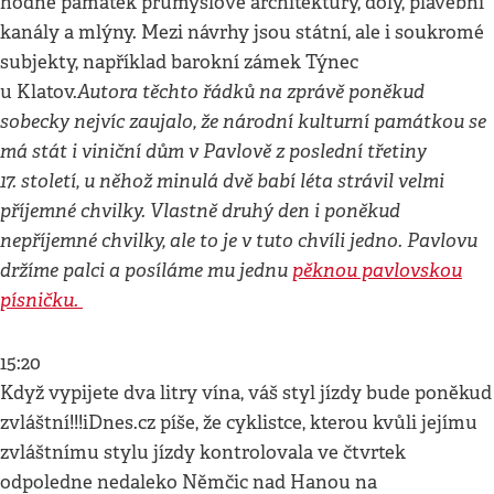
hodně památek průmyslové architektury, doly, plavební
kanály a mlýny. Mezi návrhy jsou státní, ale i soukromé
subjekty, například barokní zámek Týnec
Autora těchto řádků na zprávě poněkud
u Klatov.
sobecky nejvíc zaujalo, že národní kulturní památkou se
má stát i viniční dům v Pavlově z poslední třetiny
17. století, u něhož minulá dvě babí léta strávil velmi
příjemné chvilky. Vlastně druhý den i poněkud
nepříjemné chvilky, ale to je v tuto chvíli jedno. Pavlovu
držíme palci a posíláme mu jednu
pěknou pavlovskou
písničku.
15:20
Když vypijete dva litry vína, váš styl jízdy bude poněkud
zvláštní!!!iDnes.cz píše, že cyklistce, kterou kvůli jejímu
zvláštnímu stylu jízdy kontrolovala ve čtvrtek
odpoledne nedaleko Němčic nad Hanou na