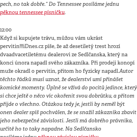
pech, no tak dobře.“ Do Tennessee posíláme jednu
pěknou tennessee písničku
.
12:00
Když si kupujete trávu, můžou vám ukrást
pervitin!!!iDnes.cz píše, že až desetiletý trest hrozí
dvaadvacetiletému dealerovi ze Sedlčanska, který na
konci února napadl svého zákazníka. Při prodeji konopí
Autor
muže okradl o pervitin, přitom ho fyzicky napadl.
těchto řádků musí uznat, že dealerství umí přinášet
komické momenty. Úplně se vžívá do pocitů jedince, který
si chce ještě o něco víc okořenit svou dobrůtku, a přitom
přijde o všechno. Otázkou tedy je, jestli by neměl být
onen dealer spíš pochválen, že se snažil zákazníka zbavit
jeho nebezpečné závislosti. Jestli má dobrého právníka,
určitě ho to taky napadne. Na Sedlčansko