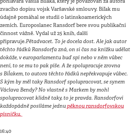
pohlavára Vasila Biľaka, který je považován za autora
zvacího dopisu vojsk Varšavské smlouvy. Biľak mu
údajně pomáhal se studií o latinskoamerických
zemích. Europoslanec Ransdorf bere svou publikační
činnost vážně. Vydal už 25 knih, další
Pětadvacet. To je docela dost. Ale jak autor
připravuje.
těchto řádků Ransdorfa zná, on si čas na knížku udělat
dokáže, v europarlamentu buď spí nebo v něm vůbec
není, to se mu to pak píše. A že spolupracuje zrovna
s Biĺakem, to autora těchto řádků nepřekvapuje vůbec.
S kým by měl taky Ransdorf spolupracovat, se synem
Václava Bendy? No vlastně s Markem by mohl
spolupracovat klidně taky, to je pravda. Ransdorfovi
každopádně posíláme jednu
pěknou ransdorfovskou
písničku.
16:40