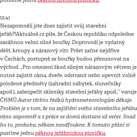
posíláme jednu
pěknou závislou písničku.
12:41
Nezapomněli jste dnes zajistit svůj stavební
jeřáb?!Aktuálně.cz píše, že Českou republiku odpoledne
zasáhnou velmi silné bouřky. Doprovodí je vydatný
déšť, kroupy a nárazový vítr. Pršet začne nejdříve
v Čechách, postupně se bouřky budou přesunovat na
východ. „Pro omezení škod silným nárazovým větrem je
nutné zajistit okna, dveře, odstranit nebo upevnit volně
položené předměty (zahradní nábytek, slunečníky
apod.), zabezpečit skleníky, stavební jeřáby apod.,“ varuje
Autor těchto řádků hydrometeorologům děkuje.
ČHMÚ.
Problém je v tom, že na zajištění svého stavebního jeřábu
ráno zapomněl a z práce se domů dostane až večer. Snad
ho to, proboha, někam neodfoukne. K tomuto přání si
pustíme jednu
pěknou jeřábnickou písničku.