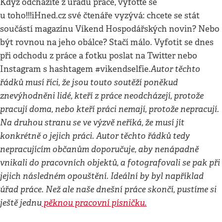
Když odcházíte z úřadu práce, vyfoťte se
u toho!!!iHned.cz své čtenáře vyzývá: chcete se stát
součástí magazínu Víkend Hospodářských novin? Nebo
být rovnou na jeho obálce? Stačí málo. Vyfotit se dnes
při odchodu z práce a fotku poslat na Twitter nebo
Autor těchto
Instagram s hashtagem #vikendselfie.
řádků musí říci, že jsou touto soutěží poněkud
znevýhodněni lidé, kteří z práce neodcházejí, protože
pracují doma, nebo kteří práci nemají, protože nepracují.
Na druhou stranu se ve výzvě neříká, že musí jít
konkrétně o jejich práci. Autor těchto řádků tedy
nepracujícím občanům doporučuje, aby nenápadně
vnikali do pracovních objektů, a fotografovali se pak při
jejich následném opouštění. Ideální by byl například
úřad práce. Než ale naše dnešní práce skončí, pustíme si
ještě jednu
pěknou pracovní písničku.