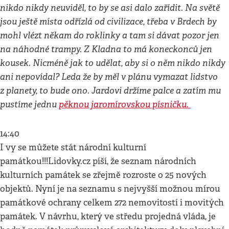
nikdo nikdy neuviděl, to by se asi dalo zařídit. Na světě
jsou ještě místa odřízlá od civilizace, třeba v Brdech by
mohl vlézt někam do roklinky a tam si dávat pozor jen
na náhodné trampy. Z Kladna to má koneckonců jen
kousek. Nicméně jak to udělat, aby si o něm nikdo nikdy
ani nepovídal? Leda že by měl v plánu vymazat lidstvo
z planety, to bude ono. Jardovi držíme palce a zatím mu
pustíme jednu
pěknou jaromírovskou písničku.
14:40
I vy se můžete stát národní kulturní
památkou!!!Lidovky.cz píší, že seznam národních
kulturních památek se zřejmě rozroste o 25 nových
objektů. Nyní je na seznamu s nejvyšší možnou mírou
památkové ochrany celkem 272 nemovitostí i movitých
památek. V návrhu, který ve středu projedná vláda, je