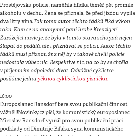
Prostějovsku policie, naměřila hlídka téměř pět promile
alkoholu v dechu. Žena se přiznala, že před jízdou vypila
Tak tomu autor těchto řádků říká výkon
dva litry vína.
roku. Kam se na anonymní paní hrabe Kreuziger!
Zarážející navíc je, že byla v tomto stavu schopná nejen
šlapat do pedálů, ale i přiznávat se policii. Autor těchto
řádků musí přiznat, že z něj by v takové chvíli policie
nedostala vůbec nic. Respektive nic, na co by se chtěla
v příjemném odpoledni dívat. Odvážné cyklistce
posíláme jednu
pěknou cyklistickou písničku.
16:00
Europoslanec Ransdorf bere svou publikační činnost
vážně!!!Novinky.cz píší, že komunistický europoslanec
Miroslav Ransdorf využil pro svou publikační práci
podklady od Dimitrije Biľaka, syna komunistického