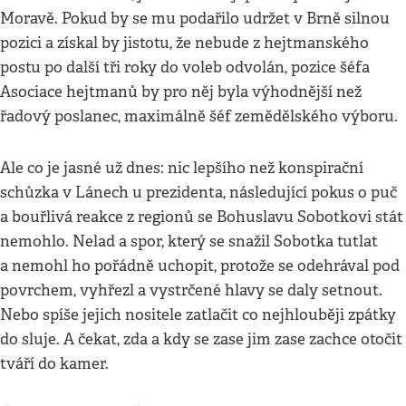
Moravě. Pokud by se mu podařilo udržet v Brně silnou
pozici a získal by jistotu, že nebude z hejtmanského
postu po další tři roky do voleb odvolán, pozice šéfa
Asociace hejtmanů by pro něj byla výhodnější než
řadový poslanec, maximálně šéf zemědělského výboru.
Ale co je jasné už dnes: nic lepšího než konspirační
schůzka v Lánech u prezidenta, následující pokus o puč
a bouřlivá reakce z regionů se Bohuslavu Sobotkovi stát
nemohlo. Nelad a spor, který se snažil Sobotka tutlat
a nemohl ho pořádně uchopit, protože se odehrával pod
povrchem, vyhřezl a vystrčené hlavy se daly setnout.
Nebo spíše jejich nositele zatlačit co nejhlouběji zpátky
do sluje. A čekat, zda a kdy se zase jim zase zachce otočit
tváří do kamer.