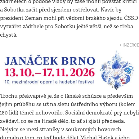
zádrhelech o podobě vlády by zase mohli povstat kritici
a Sobotku začít před sjezdem ostřelovat. Navíc by
prezident Zeman mohl při vědomí brzkého sjezdu ČSSD
vytvářet zádrhele pro Sobotku ještě větší, než se třeba
chystá.
↓ INZERCE
Trochu překvapivé je, že o lánské schůzce a především
jejím průběhu se už na sletu ústředního výboru (kolem
180 lidí) téměř nehovořilo. Sociální demokraté prý nebyli
zvědaví, co se na Hradě dělo, to ať si zjistí předseda.
Nejvíce se mezi straníky v soukromých hovorech
dumalo o tom, co teď bude dělat Michal Hašek a jeho