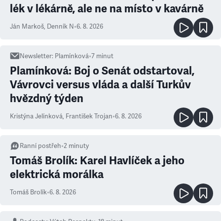
lék v lékárně, ale ne na místo v kavárně
Ján Markoš
,
Denník N
•
6. 8. 2026
Newsletter
:
Plamínková
•
7
minut
Plamínková: Boj o Senát odstartoval,
Vávrovci versus vláda a další Turkův
hvězdný týden
Kristýna Jelínková
,
František Trojan
•
6. 8. 2026
Ranní postřeh
•
2
minuty
Tomáš Brolík: Karel Havlíček a jeho
elektrická morálka
Tomáš Brolík
•
6. 8. 2026