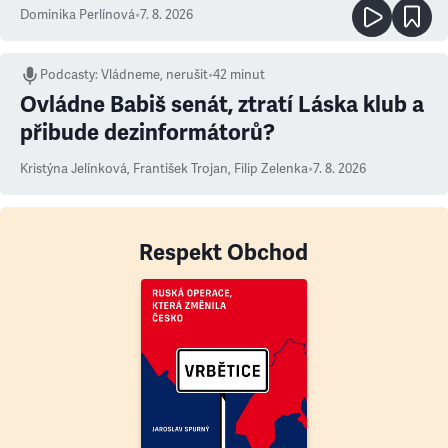
Dominika Perlínová
•
7. 8. 2026
Podcasty
:
Vládneme, nerušit
•
42 minut
Ovládne Babiš senát, ztratí Láska klub a
přibude dezinformátorů?
Kristýna Jelínková
,
František Trojan
,
Filip Zelenka
•
7. 8. 2026
Respekt Obchod