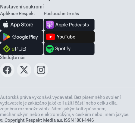
Nastavení soukromí
Aplikace Respekt
Poslouchejte nás
Sledujte nás
Autorská práva vykonává vydavatel. Bez písemného svolení
vydavatele je zakázáno jakékoli užití částí nebo celku díla,
zejména rozmnožování a šíření jakýmkoli způsobem,
mechanickým nebo elektronickým, v českém nebo jiném jazyce.
© Copyright Respekt Media a.s. ISSN 1801-1446