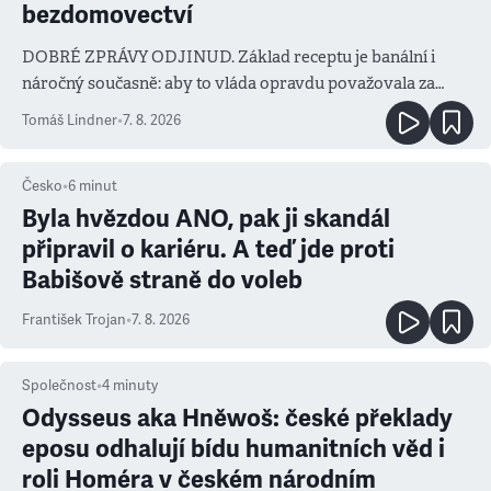
bezdomovectví
DOBRÉ ZPRÁVY ODJINUD. Základ receptu je banální i
náročný současně: aby to vláda opravdu považovala za
prioritu
Tomáš Lindner
•
7. 8. 2026
Česko
•
6
minut
Byla hvězdou ANO, pak ji skandál
připravil o kariéru. A teď jde proti
Babišově straně do voleb
František Trojan
•
7. 8. 2026
Společnost
•
4
minuty
Odysseus aka Hněwoš: české překlady
eposu odhalují bídu humanitních věd i
roli Homéra v českém národním