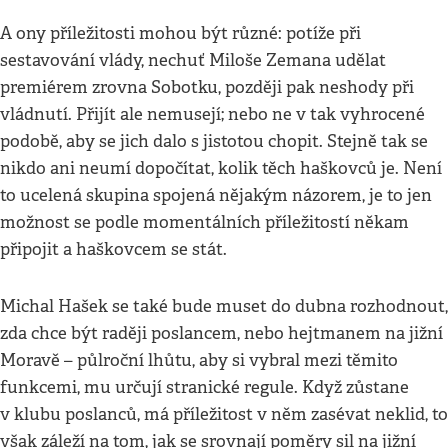
A ony příležitosti mohou být různé: potíže při
sestavování vlády, nechuť Miloše Zemana udělat
premiérem zrovna Sobotku, později pak neshody při
vládnutí. Přijít ale nemusejí; nebo ne v tak vyhrocené
podobě, aby se jich dalo s jistotou chopit. Stejně tak se
nikdo ani neumí dopočítat, kolik těch haškovců je. Není
to ucelená skupina spojená nějakým názorem, je to jen
možnost se podle momentálních příležitostí někam
připojit a haškovcem se stát.
Michal Hašek se také bude muset do dubna rozhodnout,
zda chce být raději poslancem, nebo hejtmanem na jižní
Moravě – půlroční lhůtu, aby si vybral mezi těmito
funkcemi, mu určují stranické regule. Když zůstane
v klubu poslanců, má příležitost v něm zasévat neklid, to
však záleží na tom, jak se srovnají poměry sil na jižní