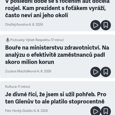
V poslední době se s focením aut docela
rozjel. Kam prezident s foťákem vyráží,
často neví ani jeho okolí
Ondřej Kundra
•
6. 8. 2026
Podcasty
:
Výtah Respektu
•
17 minut
Bouře na ministerstvu zdravotnictví. Na
analýzu o efektivitě zaměstnanců padl
skoro milion korun
Zuzana Machálková
•
6. 8. 2026
Kultura
•
11
minut
Je divné říci, že jsem si užil pohřeb. Pro
ten Glenův to ale platilo stoprocentně
Petr Horký
•
Dublin
•
6. 8. 2026