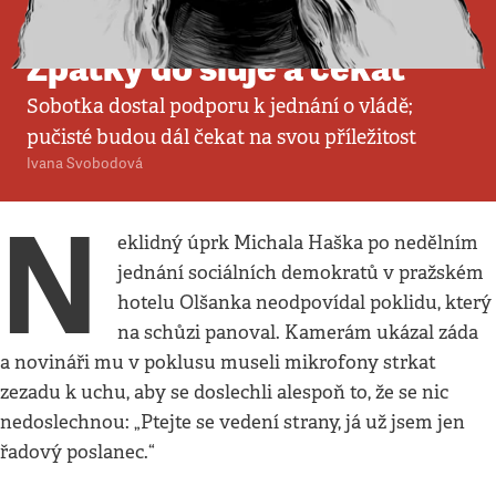
Komentář
:
Politika
•
10. 11. 2013
•
4
minuty
Zpátky do sluje a čekat
Sobotka dostal podporu k jednání o vládě;
pučisté budou dál čekat na svou příležitost
Ivana Svobodová
N
eklidný úprk Michala Haška po nedělním
jednání sociálních demokratů v pražském
hotelu Olšanka neodpovídal poklidu, který
na schůzi panoval. Kamerám ukázal záda
a novináři mu v poklusu museli mikrofony strkat
zezadu k uchu, aby se doslechli alespoň to, že se nic
nedoslechnou: „Ptejte se vedení strany, já už jsem jen
řadový poslanec.“