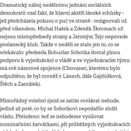
Dramatický náboj nedělnímu jednání sociálních
demokratů vzal fakt, že hlavní aktéři lánské schůzky -
jež předcházela pokusu o puč ve straně - rezignovali už
před víkendem. Michal Hašek a Zdeněk Škromach už
nejsou místopředsedy strany a Jeroným Tejc nepovede
poslanecký klub. Takže v neděli se stalo jen to, co se
očekávalo: předseda Bohuslav Sobotka dostal plnou
podporu k vyjednávání o vládě a ve vyjednávacím týmu
má své názorové spojence (Chovanec, kterému bylo
odpuštěno, že byl rovněž v Lánech, dále Gajdůšková,
Štěch a Zaorálek).
Mimořádný volební sjezd se zatím svolávat nebude,
jedině až poté, co by se Sobotkovi nepodařilo složit
vládu. Přeloženo: teď se nebudeme vysilovat
nominačními šarvátkami, při průběžných vyjednávacích