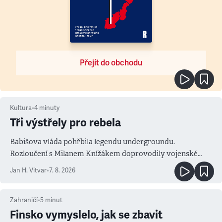
Přejít do obchodu
Kultura
•
4
minuty
Tři výstřely pro rebela
Babišova vláda pohřbila legendu undergroundu.
Rozloučení s Milanem Knížákem doprovodily vojenské
salvy i kritika pokrokářů
Jan H. Vitvar
•
7. 8. 2026
Zahraničí
•
5
minut
Finsko vymyslelo, jak se zbavit