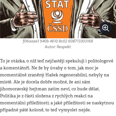
f06aaee1 940b 4610 8c02 608713303168
Autor: Respekt
To je otázka, o níž teď nejčastěji spekulují i politologové
a komentátoři. Ne že by úvahy o tom, jak moc je
momentálně zraněný Hašek regenerabilní, nebyly na
místě. Ale je docela dobře možné, že ani sám
jihomoravský hejtman zatím neví, co bude dělat.
Politika je z části složena z rychlých reakcí na
momentální příležitosti; a jaké příležitosti se naskytnou
případné páté koloně, to teď vymyslet nejde.