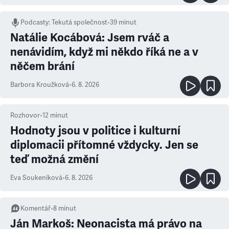
Podcasty
:
Tekutá společnost
•
39 minut
Natálie Kocábová: Jsem rváč a
nenávidím, když mi někdo říká ne a v
něčem brání
Barbora Kroužková
•
6. 8. 2026
Rozhovor
•
12
minut
Hodnoty jsou v politice i kulturní
diplomacii přítomné vždycky. Jen se
teď možná změní
Eva Soukeníková
•
6. 8. 2026
Komentář
•
8
minut
Ján Markoš: Neonacista má právo na