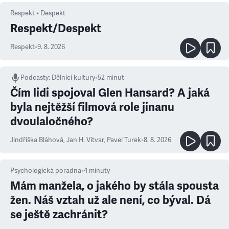
Respekt • Despekt
Respekt/Despekt
Respekt
•
9. 8. 2026
Podcasty
:
Dělníci kultury
•
52 minut
Čím lidi spojoval Glen Hansard? A jaká
byla nejtěžší filmová role jinanu
dvoulaločného?
Jindřiška Bláhová
,
Jan H. Vitvar
,
Pavel Turek
•
8. 8. 2026
Psychologická poradna
•
4
minuty
Mám manžela, o jakého by stála spousta
žen. Náš vztah už ale není, co býval. Dá
se ještě zachránit?