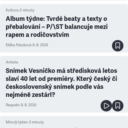
Kultura
•
2
minuty
Album týdne: Tvrdé beaty a texty o
přebalování – P/\ST balancuje mezi
rapem a rodičovstvím
Eliška Palušová
•
9. 8. 2026
Anketa
Snímek Vesničko má středisková letos
slaví 40 let od premiéry. Který český či
československý snímek podle vás
nejméně zestárl?
Respekt
•
9. 8. 2026
Minulý týden
•
3
minuty