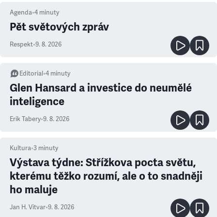
Agenda
•
4
minuty
Pět světových zpráv
Respekt
•
9. 8. 2026
Editorial
•
4
minuty
Glen Hansard a investice do neumělé
inteligence
Erik Tabery
•
9. 8. 2026
Kultura
•
3
minuty
Výstava týdne: Střížkova pocta světu,
kterému těžko rozumí, ale o to snadněji
ho maluje
Jan H. Vitvar
•
9. 8. 2026