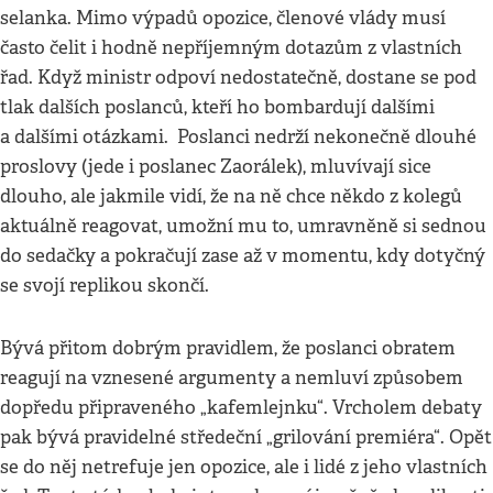
selanka. Mimo výpadů opozice, členové vlády musí
často čelit i hodně nepříjemným dotazům z vlastních
řad. Když ministr odpoví nedostatečně, dostane se pod
tlak dalších poslanců, kteří ho bombardují dalšími
a dalšími otázkami. Poslanci nedrží nekonečně dlouhé
proslovy (jede i poslanec Zaorálek), mluvívají sice
dlouho, ale jakmile vidí, že na ně chce někdo z kolegů
aktuálně reagovat, umožní mu to, umravněně si sednou
do sedačky a pokračují zase až v momentu, kdy dotyčný
se svojí replikou skončí.
Bývá přitom dobrým pravidlem, že poslanci obratem
reagují na vznesené argumenty a nemluví způsobem
dopředu připraveného „kafemlejnku“. Vrcholem debaty
pak bývá pravidelné středeční „grilování premiéra“. Opět
se do něj netrefuje jen opozice, ale i lidé z jeho vlastních