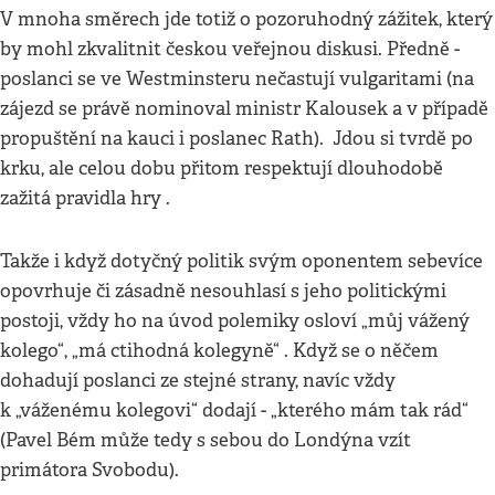
V mnoha směrech jde totiž o pozoruhodný zážitek, který
by mohl zkvalitnit českou veřejnou diskusi. Předně -
poslanci se ve Westminsteru nečastují vulgaritami (na
zájezd se právě nominoval ministr Kalousek a v případě
propuštění na kauci i poslanec Rath). Jdou si tvrdě po
krku, ale celou dobu přitom respektují dlouhodobě
zažitá pravidla hry .
Takže i když dotyčný politik svým oponentem sebevíce
opovrhuje či zásadně nesouhlasí s jeho politickými
postoji, vždy ho na úvod polemiky osloví „můj vážený
kolego“, „má ctihodná kolegyně“ . Když se o něčem
dohadují poslanci ze stejné strany, navíc vždy
k „váženému kolegovi“ dodají - „kterého mám tak rád“
(Pavel Bém může tedy s sebou do Londýna vzít
primátora Svobodu).