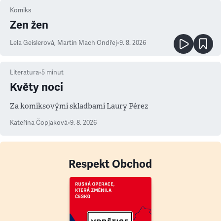
Komiks
Zen žen
Lela Geislerová
,
Martin Mach Ondřej
•
9. 8. 2026
Literatura
•
5
minut
Květy noci
Za komiksovými skladbami Laury Pérez
Kateřina Čopjaková
•
9. 8. 2026
Respekt Obchod