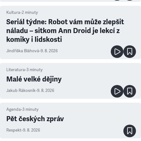
Kultura
•
2
minuty
Seriál týdne: Robot vám může zlepšit
náladu – sitkom Ann Droid je lekcí z
komiky i lidskosti
Jindřiška Bláhová
•
9. 8. 2026
Literatura
•
3
minuty
Malé velké dějiny
Jakub Rákosník
•
9. 8. 2026
Agenda
•
3
minuty
Pět českých zpráv
Respekt
•
9. 8. 2026