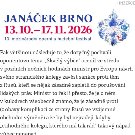
↓ INZERCE
Pak většinou následuje to, že dotyčný pochválí
oponentovo téma. „Skvělý výběr,“ ocenil ve středu
v pozdních nočních hodinách ministr pro Evropu návrh
svého stranického kolegy zavést sankce proti těm
z Rusů, kteří se nějak zásadně zapletli do porušování
lidských práv. Ministr to řekl i přesto, že je o něm
v kuloárech všeobecně známo, že je zásadně proti
(z obavy komplikací ze strany Rusů ve vzájemné
obchodní výměně) a že by byl nejraďeji, kdyby
„ctihodného kolegu, kterého má tak rád“ takový nápad
vůbec nenapad.