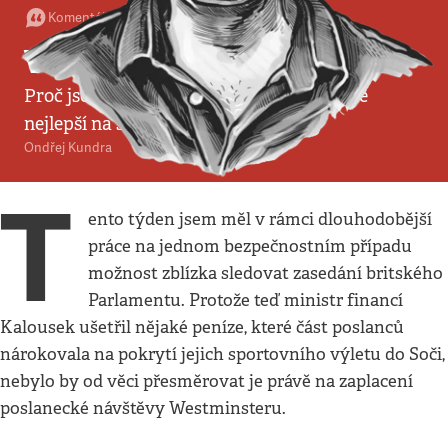
Komentář
:
Politika
•
19. 4. 2013
•
3
minuty
Vážený kolego, jdu po vás
Proč jsou debaty britských poslanců stále
nejlepší na světě
Ondřej Kundra
T
ento týden jsem měl v rámci dlouhodobější
práce na jednom bezpečnostním případu
možnost zblízka sledovat zasedání britského
Parlamentu. Protože teď ministr financí
Kalousek ušetřil nějaké peníze, které část poslanců
nárokovala na pokrytí jejich sportovního výletu do Soči,
nebylo by od věci přesměrovat je právě na zaplacení
poslanecké návštěvy Westminsteru.