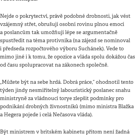
Nejde o pokrytectví, právě podobné drobnosti, jak vést
vzájemný střet, obrušují osobní rovinu plnou emocí
a poslancům tak umožňují lépe se argumentačně
spustředit na téma protivníka (na zájezd se nominoval
i předseda rozpočtového výboru Suchánek). Vede to
mimo jiné i k tomu, že opozice a vláda spolu dokážou čas
od času spolupracovat na zákonech společně.
„Můžete být na sebe hrdá. Dobrá práce,“ ohodnotil tento
týden jindy nesmiřitelný labouristický poslanec snahu
ministryně za vládnoucí torye zlepšit podmínky pro
podnikání drobných živnostníků (mimo ministra Blažka
a Hegera pojede i celá Nečasova vláda).
Být ministrem v britském kabinetu přitom není žadná