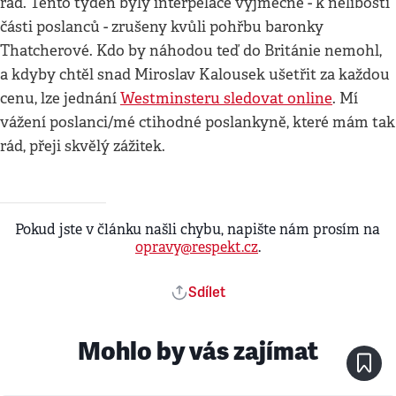
řad. Tento týden byly interpelace výjmečně - k nelibosti
části poslanců - zrušeny kvůli pohřbu baronky
Thatcherové. Kdo by náhodou teď do Británie nemohl,
a kdyby chtěl snad Miroslav Kalousek ušetřit za každou
cenu, lze jednání
Westminsteru sledovat online
. Mí
vážení poslanci/mé ctihodné poslankyně, které mám tak
rád, přeji skvělý zážitek.
Pokud jste v článku našli chybu, napište nám prosím na
opravy@respekt.cz
.
Sdílet
Mohlo by vás zajímat