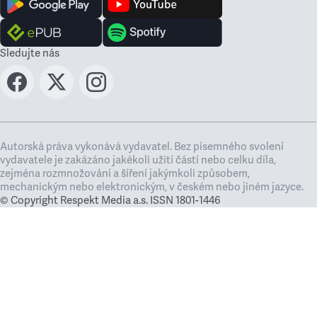
Sledujte nás
Autorská práva vykonává vydavatel. Bez písemného svolení
vydavatele je zakázáno jakékoli užití částí nebo celku díla,
zejména rozmnožování a šíření jakýmkoli způsobem,
mechanickým nebo elektronickým, v českém nebo jiném jazyce.
© Copyright Respekt Media a.s. ISSN 1801-1446