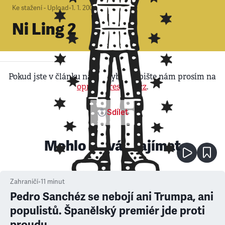
Ke stažení - Upload
•
1. 1. 2000
Ni Ling 2
Pokud jste v článku našli chybu, napište nám prosím na
opravy@respekt.cz
.
Sdílet
Mohlo by vás zajímat
Zahraničí
•
11
minut
Pedro Sanchéz se nebojí ani Trumpa, ani
populistů. Španělský premiér jde proti
proudu