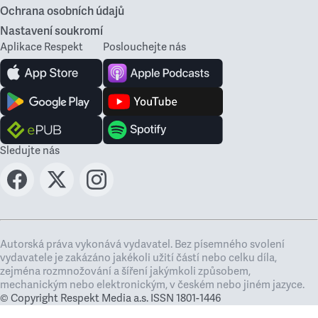
Ochrana osobních údajů
Nastavení soukromí
Aplikace Respekt
Poslouchejte nás
Sledujte nás
Autorská práva vykonává vydavatel. Bez písemného svolení
vydavatele je zakázáno jakékoli užití částí nebo celku díla,
zejména rozmnožování a šíření jakýmkoli způsobem,
mechanickým nebo elektronickým, v českém nebo jiném jazyce.
© Copyright Respekt Media a.s. ISSN 1801-1446