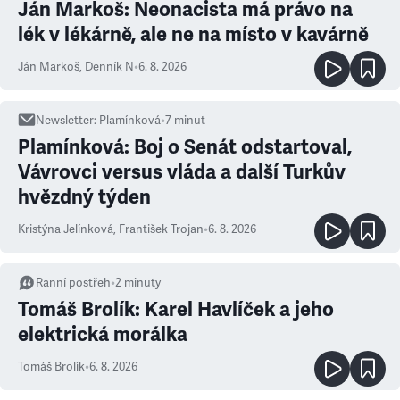
Ján Markoš: Neonacista má právo na
lék v lékárně, ale ne na místo v kavárně
Ján Markoš
,
Denník N
•
6. 8. 2026
Newsletter
:
Plamínková
•
7
minut
Plamínková: Boj o Senát odstartoval,
Vávrovci versus vláda a další Turkův
hvězdný týden
Kristýna Jelínková
,
František Trojan
•
6. 8. 2026
Ranní postřeh
•
2
minuty
Tomáš Brolík: Karel Havlíček a jeho
elektrická morálka
Tomáš Brolík
•
6. 8. 2026