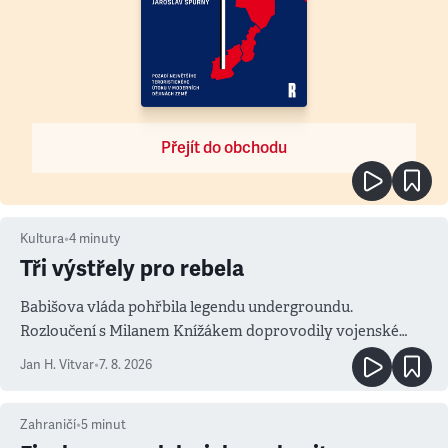
Přejít do obchodu
Kultura
•
4
minuty
Tři výstřely pro rebela
Babišova vláda pohřbila legendu undergroundu.
Rozloučení s Milanem Knížákem doprovodily vojenské
salvy i kritika pokrokářů
Jan H. Vitvar
•
7. 8. 2026
Zahraničí
•
5
minut