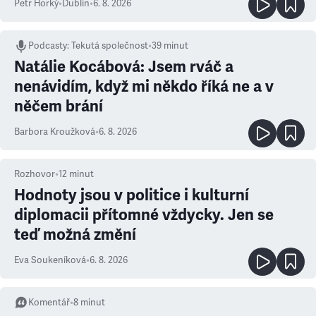
Petr Horký
•
Dublin
•
6. 8. 2026
Podcasty
:
Tekutá společnost
•
39 minut
Natálie Kocábová: Jsem rváč a
nenávidím, když mi někdo říká ne a v
něčem brání
Barbora Kroužková
•
6. 8. 2026
Rozhovor
•
12
minut
Hodnoty jsou v politice i kulturní
diplomacii přítomné vždycky. Jen se
teď možná změní
Eva Soukeníková
•
6. 8. 2026
Komentář
•
8
minut