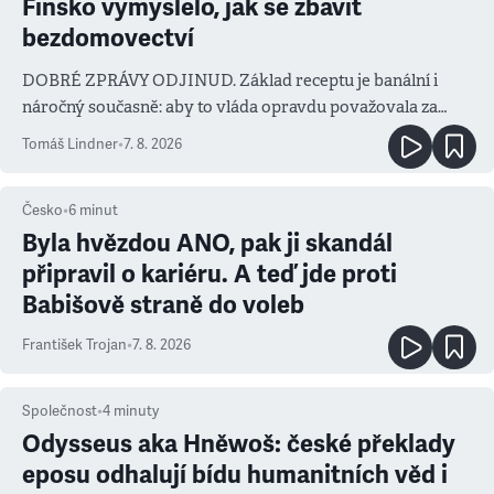
Finsko vymyslelo, jak se zbavit
bezdomovectví
DOBRÉ ZPRÁVY ODJINUD. Základ receptu je banální i
náročný současně: aby to vláda opravdu považovala za
prioritu
Tomáš Lindner
•
7. 8. 2026
Česko
•
6
minut
Byla hvězdou ANO, pak ji skandál
připravil o kariéru. A teď jde proti
Babišově straně do voleb
František Trojan
•
7. 8. 2026
Společnost
•
4
minuty
Odysseus aka Hněwoš: české překlady
eposu odhalují bídu humanitních věd i