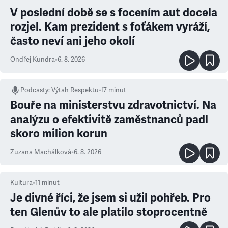
V poslední době se s focením aut docela
rozjel. Kam prezident s foťákem vyráží,
často neví ani jeho okolí
Ondřej Kundra
•
6. 8. 2026
Podcasty
:
Výtah Respektu
•
17 minut
Bouře na ministerstvu zdravotnictví. Na
analýzu o efektivitě zaměstnanců padl
skoro milion korun
Zuzana Machálková
•
6. 8. 2026
Kultura
•
11
minut
Je divné říci, že jsem si užil pohřeb. Pro
ten Glenův to ale platilo stoprocentně