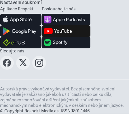
Nastavení soukromí
Aplikace Respekt
Poslouchejte nás
Sledujte nás
Autorská práva vykonává vydavatel. Bez písemného svolení
vydavatele je zakázáno jakékoli užití částí nebo celku díla,
zejména rozmnožování a šíření jakýmkoli způsobem,
mechanickým nebo elektronickým, v českém nebo jiném jazyce.
© Copyright Respekt Media a.s. ISSN 1801-1446