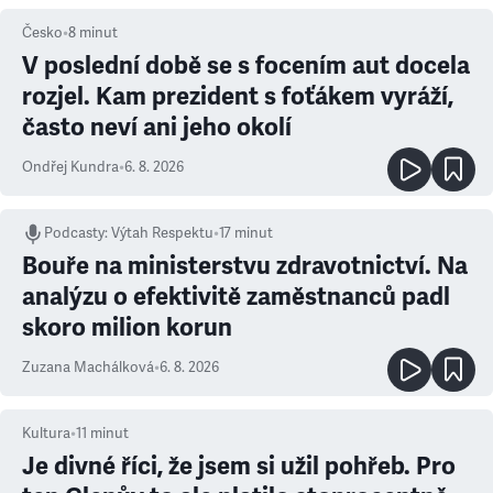
Česko
•
8
minut
V poslední době se s focením aut docela
rozjel. Kam prezident s foťákem vyráží,
často neví ani jeho okolí
Ondřej Kundra
•
6. 8. 2026
Podcasty
:
Výtah Respektu
•
17 minut
Bouře na ministerstvu zdravotnictví. Na
analýzu o efektivitě zaměstnanců padl
skoro milion korun
Zuzana Machálková
•
6. 8. 2026
Kultura
•
11
minut
Je divné říci, že jsem si užil pohřeb. Pro