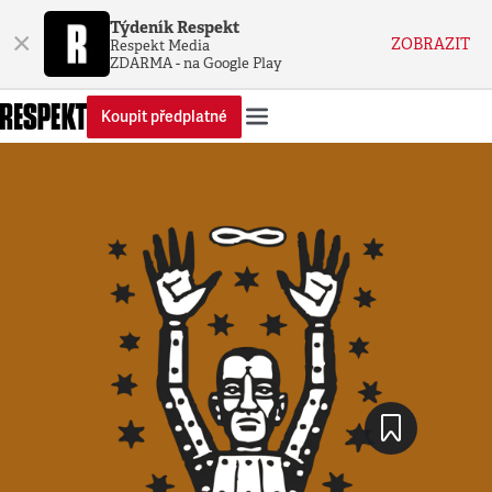
Týdeník Respekt
×
ZOBRAZIT
Respekt Media
ZDARMA - na Google Play
Koupit předplatné