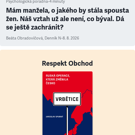
Psychologická poradna
•
4
minuty
Mám manžela, o jakého by stála spousta
žen. Náš vztah už ale není, co býval. Dá
se ještě zachránit?
Beáta Obradovičová
,
Denník N
•
8. 8. 2026
Respekt Obchod