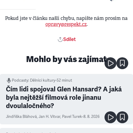
Pokud jste v článku našli chybu, napište nám prosím na
opravy@respekt.cz
.
Sdílet
Mohlo by vás zajímat
Podcasty
:
Dělníci kultury
•
52 minut
Čím lidi spojoval Glen Hansard? A jaká
byla nejtěžší filmová role jinanu
dvoulaločného?
Jindřiška Bláhová
,
Jan H. Vitvar
,
Pavel Turek
•
8. 8. 2026