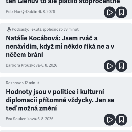
ten Glenův to ale platilo stoprocentně
Petr Horký
•
Dublin
•
6. 8. 2026
Podcasty
:
Tekutá společnost
•
39 minut
Natálie Kocábová: Jsem rváč a
nenávidím, když mi někdo říká ne a v
něčem brání
Barbora Kroužková
•
6. 8. 2026
Rozhovor
•
12
minut
Hodnoty jsou v politice i kulturní
diplomacii přítomné vždycky. Jen se
teď možná změní
Eva Soukeníková
•
6. 8. 2026