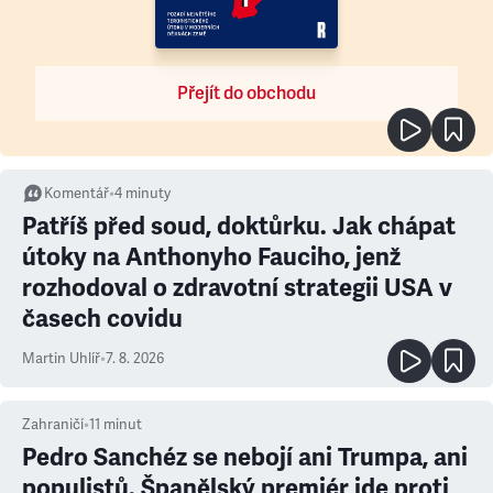
Přejít do obchodu
Komentář
•
4
minuty
Patříš před soud, doktůrku. Jak chápat
útoky na Anthonyho Fauciho, jenž
rozhodoval o zdravotní strategii USA v
časech covidu
Martin Uhlíř
•
7. 8. 2026
Zahraničí
•
11
minut
Pedro Sanchéz se nebojí ani Trumpa, ani
populistů. Španělský premiér jde proti