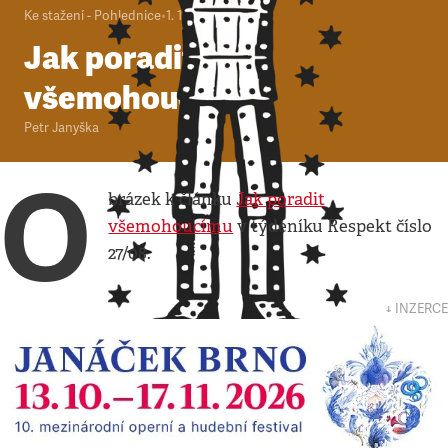
Ke stažení - Pohlednice
•
1. 1. 2000
•
1
minuta
Jak poradit
všemohoucímu
Petr Janyška
O
brázek k článku
Jak poradit
všemohoucímu
v týdeníku Respekt číslo
27/08.
↓ INZERCE