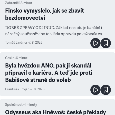
Zahraničí
•
5
minut
Finsko vymyslelo, jak se zbavit
bezdomovectví
DOBRÉ ZPRÁVY ODJINUD. Základ receptu je banální i
náročný současně: aby to vláda opravdu považovala za
prioritu
Tomáš Lindner
•
7. 8. 2026
Česko
•
6
minut
Byla hvězdou ANO, pak ji skandál
připravil o kariéru. A teď jde proti
Babišově straně do voleb
František Trojan
•
7. 8. 2026
Společnost
•
4
minuty
Odysseus aka Hněwoš: české překlady