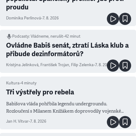
proudu
Dominika Perlínová
•
7. 8. 2026
Podcasty
:
Vládneme, nerušit
•
42 minut
Ovládne Babiš senát, ztratí Láska klub a
přibude dezinformátorů?
Kristýna Jelínková
,
František Trojan
,
Filip Zelenka
•
7. 8. 2026
Kultura
•
4
minuty
Tři výstřely pro rebela
Babišova vláda pohřbila legendu undergroundu.
Rozloučení s Milanem Knížákem doprovodily vojenské
salvy i kritika pokrokářů
Jan H. Vitvar
•
7. 8. 2026