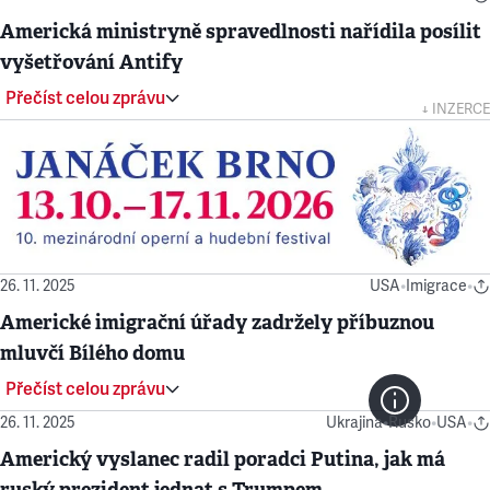
Americká ministryně spravedlnosti nařídila posílit
vyšetřování Antify
Přečíst celou zprávu
↓ INZERCE
26. 11. 2025
USA
•
Imigrace
•
Americké imigrační úřady zadržely příbuznou
mluvčí Bílého domu
Přečíst celou zprávu
26. 11. 2025
Ukrajina
•
Rusko
•
USA
•
Americký vyslanec radil poradci Putina, jak má
ruský prezident jednat s Trumpem