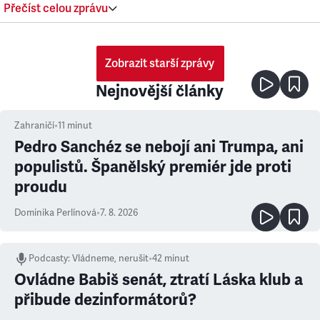
Přečíst celou zprávu
Zobrazit starší zprávy
Nejnovější články
Zahraničí
•
11
minut
Pedro Sanchéz se nebojí ani Trumpa, ani
populistů. Španělský premiér jde proti
proudu
Dominika Perlínová
•
7. 8. 2026
Podcasty
:
Vládneme, nerušit
•
42 minut
Ovládne Babiš senát, ztratí Láska klub a
přibude dezinformátorů?