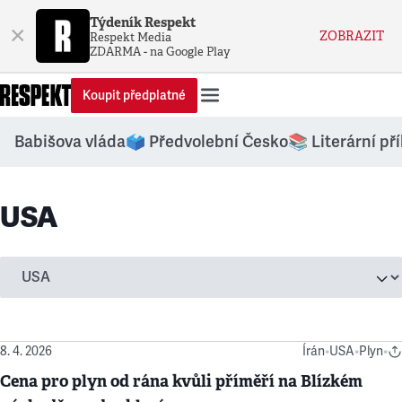
Týdeník Respekt
×
ZOBRAZIT
Respekt Media
ZDARMA - na Google Play
Koupit předplatné
Babišova vláda
🗳️ Předvolební Česko
📚 Literární př
USA
8. 4. 2026
Írán
•
USA
•
Plyn
•
Cena pro plyn od rána kvůli příměří na Blízkém