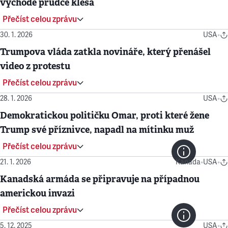
východě prudce klesá
Přečíst celou zprávu
30. 1. 2026
USA
•
Trumpova vláda zatkla novináře, který přenášel
video z protestu
Přečíst celou zprávu
28. 1. 2026
USA
•
Demokratickou političku Omar, proti které žene
Trump své příznivce, napadl na mítinku muž
Přečíst celou zprávu
21. 1. 2026
Kanada
•
USA
•
Kanadská armáda se připravuje na případnou
americkou invazi
Přečíst celou zprávu
5. 12. 2025
USA
•