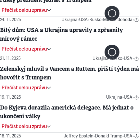
Přečíst celou zprávu
24. 11. 2025
Ukrajina
•
USA
•
Rusko
•
Mírová dohoda
•
Bílý dům: USA a Ukrajina upravily a zpřesnily
mírový rámec
Přečíst celou zprávu
21. 11. 2025
Ukrajina
•
Rusko
•
USA
•
Zelenskyj mluvil s Vancem a Ruttem, příští týden má
hovořit s Trumpem
Přečíst celou zprávu
19. 11. 2025
Ukrajina
•
USA
•
Do Kyjeva dorazila americká delegace. Má jednat o
ukončení války
Přečíst celou zprávu
18. 11. 2025
Jeffrey Epstein
•
Donald Trump
•
USA
•