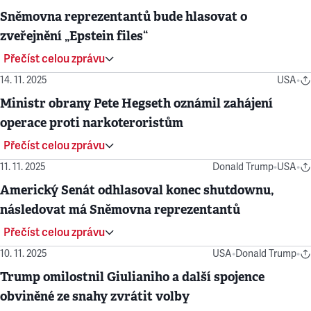
Sněmovna reprezentantů bude hlasovat o
zveřejnění „Epstein files“
Přečíst celou zprávu
14. 11. 2025
USA
•
Ministr obrany Pete Hegseth oznámil zahájení
operace proti narkoteroristům
Přečíst celou zprávu
11. 11. 2025
Donald Trump
•
USA
•
Americký Senát odhlasoval konec shutdownu,
následovat má Sněmovna reprezentantů
Přečíst celou zprávu
10. 11. 2025
USA
•
Donald Trump
•
Trump omilostnil Giulianiho a další spojence
obviněné ze snahy zvrátit volby