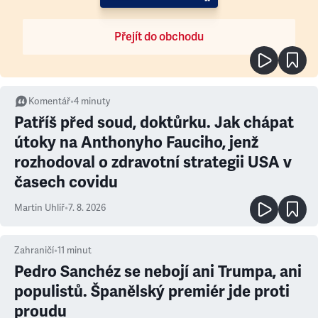
Přejít do obchodu
Komentář
•
4
minuty
Patříš před soud, doktůrku. Jak chápat
útoky na Anthonyho Fauciho, jenž
rozhodoval o zdravotní strategii USA v
časech covidu
Martin Uhlíř
•
7. 8. 2026
Zahraničí
•
11
minut
Pedro Sanchéz se nebojí ani Trumpa, ani
populistů. Španělský premiér jde proti
proudu