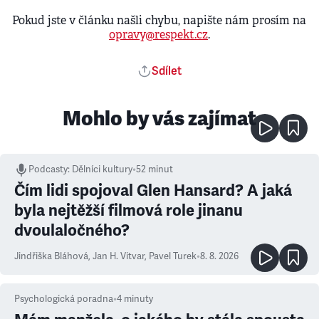
Pokud jste v článku našli chybu, napište nám prosím na
opravy@respekt.cz
.
Sdílet
Mohlo by vás zajímat
Podcasty
:
Dělníci kultury
•
52 minut
Čím lidi spojoval Glen Hansard? A jaká
byla nejtěžší filmová role jinanu
dvoulaločného?
Jindřiška Bláhová
,
Jan H. Vitvar
,
Pavel Turek
•
8. 8. 2026
Psychologická poradna
•
4
minuty