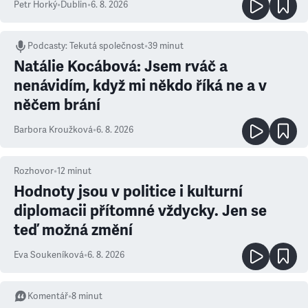
Petr Horký
•
Dublin
•
6. 8. 2026
Podcasty
:
Tekutá společnost
•
39 minut
Natálie Kocábová: Jsem rváč a
nenávidím, když mi někdo říká ne a v
něčem brání
Barbora Kroužková
•
6. 8. 2026
Rozhovor
•
12
minut
Hodnoty jsou v politice i kulturní
diplomacii přítomné vždycky. Jen se
teď možná změní
Eva Soukeníková
•
6. 8. 2026
Komentář
•
8
minut