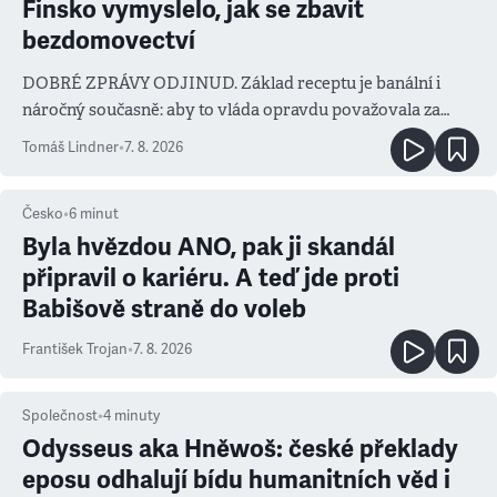
Finsko vymyslelo, jak se zbavit
bezdomovectví
DOBRÉ ZPRÁVY ODJINUD. Základ receptu je banální i
náročný současně: aby to vláda opravdu považovala za
prioritu
Tomáš Lindner
•
7. 8. 2026
Česko
•
6
minut
Byla hvězdou ANO, pak ji skandál
připravil o kariéru. A teď jde proti
Babišově straně do voleb
František Trojan
•
7. 8. 2026
Společnost
•
4
minuty
Odysseus aka Hněwoš: české překlady
eposu odhalují bídu humanitních věd i