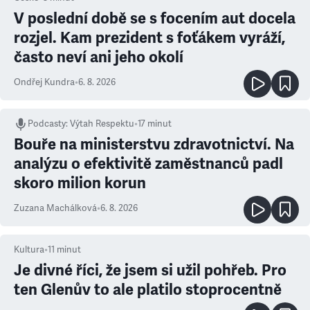
V poslední době se s focením aut docela
rozjel. Kam prezident s foťákem vyráží,
často neví ani jeho okolí
Ondřej Kundra
•
6. 8. 2026
Podcasty
:
Výtah Respektu
•
17 minut
Bouře na ministerstvu zdravotnictví. Na
analýzu o efektivitě zaměstnanců padl
skoro milion korun
Zuzana Machálková
•
6. 8. 2026
Kultura
•
11
minut
Je divné říci, že jsem si užil pohřeb. Pro
ten Glenův to ale platilo stoprocentně