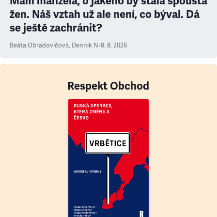
Mám manžela, o jakého by stála spousta
žen. Náš vztah už ale není, co býval. Dá
se ještě zachránit?
Beáta Obradovičová
,
Denník N
•
8. 8. 2026
Respekt Obchod