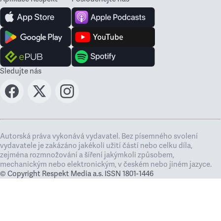
Sledujte nás
Autorská práva vykonává vydavatel. Bez písemného svolení
vydavatele je zakázáno jakékoli užití částí nebo celku díla,
zejména rozmnožování a šíření jakýmkoli způsobem,
mechanickým nebo elektronickým, v českém nebo jiném jazyce.
© Copyright Respekt Media a.s. ISSN 1801-1446