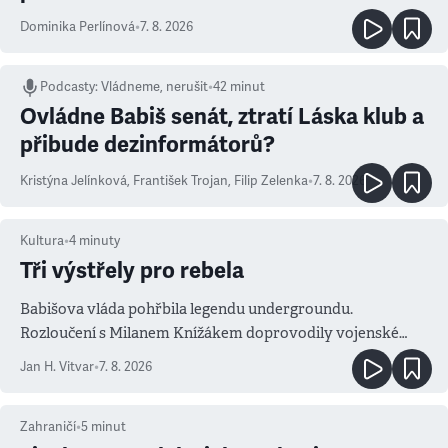
Dominika Perlínová
•
7. 8. 2026
Podcasty
:
Vládneme, nerušit
•
42 minut
Ovládne Babiš senát, ztratí Láska klub a
přibude dezinformátorů?
Kristýna Jelínková
,
František Trojan
,
Filip Zelenka
•
7. 8. 2026
Kultura
•
4
minuty
Tři výstřely pro rebela
Babišova vláda pohřbila legendu undergroundu.
Rozloučení s Milanem Knížákem doprovodily vojenské
salvy i kritika pokrokářů
Jan H. Vitvar
•
7. 8. 2026
Zahraničí
•
5
minut