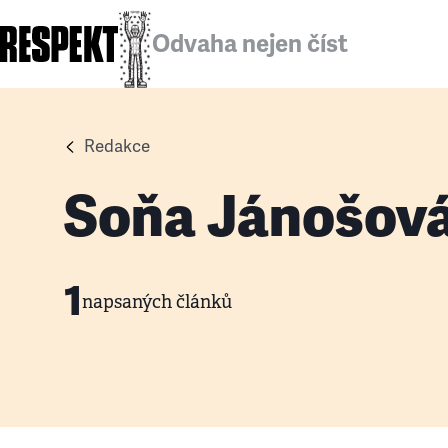
Odvaha nejen číst
Redakce
Soňa Jánošov
1
napsaných článků