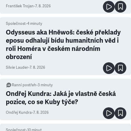
František Trojan
•
7. 8. 2026
Společnost
•
4
minuty
Odysseus aka Hněwoš: české překlady
eposu odhalují bídu humanitních věd i
roli Homéra v českém národním
obrození
Silvie Lauder
•
7. 8. 2026
Ranní postřeh
•
3
minuty
Ondřej Kundra: Jaká je vlastně česká
pozice, co se Kuby týče?
Ondřej Kundra
•
7. 8. 2026
Společnost
•
10
minut