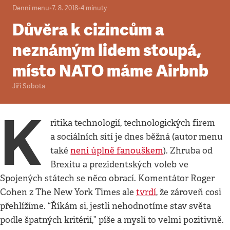
Denní menu
•
7. 8. 2018
•
4
minuty
Důvěra k cizincům a
neznámým lidem stoupá,
místo NATO máme Airbnb
Jiří Sobota
K
ritika technologií, technologických firem
a sociálních sítí je dnes běžná (autor menu
také
není úplně fanouškem
). Zhruba od
Brexitu a prezidentských voleb ve
Spojených státech se něco obrací. Komentátor Roger
Cohen z The New York Times ale
tvrdí
, že zároveň cosi
přehlížíme. “Říkám si, jestli nehodnotíme stav světa
podle špatných kritérií,” píše a myslí to velmi pozitivně.