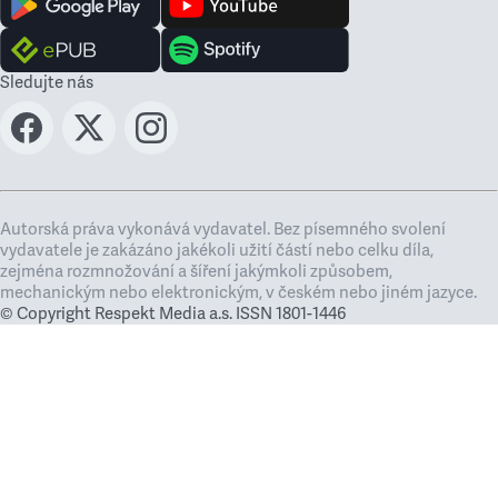
Sledujte nás
Autorská práva vykonává vydavatel. Bez písemného svolení
vydavatele je zakázáno jakékoli užití částí nebo celku díla,
zejména rozmnožování a šíření jakýmkoli způsobem,
mechanickým nebo elektronickým, v českém nebo jiném jazyce.
© Copyright Respekt Media a.s. ISSN 1801-1446