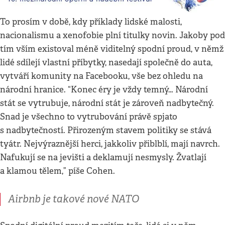
To prosím v době, kdy příklady lidské malosti,
nacionalismu a xenofobie plní titulky novin. Jakoby pod
tím vším existoval méně viditelný spodní proud, v němž
lidé sdílejí vlastní příbytky, nasedají společně do auta,
vytváří komunity na Facebooku, vše bez ohledu na
národní hranice. “Konec éry je vždy temný… Národní
stát se vytrubuje, národní stát je zároveň nadbytečný.
Snad je všechno to vytrubování právě spjato
s nadbytečností. Přirozeným stavem politiky se stává
tyátr. Nejvýraznější herci, jakkoliv přiblblí, mají navrch.
Nafukují se na jevišti a deklamují nesmysly. Žvatlají
a klamou tělem,” píše Cohen.
Airbnb je takové nové NATO