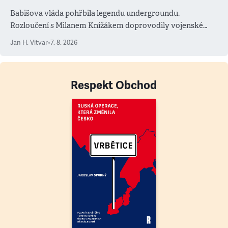
Babišova vláda pohřbila legendu undergroundu.
Rozloučení s Milanem Knížákem doprovodily vojenské
salvy i kritika pokrokářů
Jan H. Vitvar
•
7. 8. 2026
Respekt Obchod