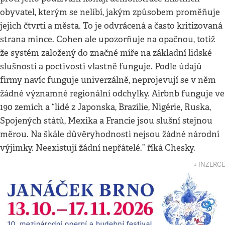
obyvatel, kterým se nelíbí, jakým způsobem proměňuje
jejich čtvrti a města. To je odvrácená a často kritizovaná
strana mince. Cohen ale upozorňuje na opačnou, totiž
že systém založený do značné míře na základní lidské
slušnosti a poctivosti vlastně funguje. Podle údajů
firmy navíc funguje univerzálně, neprojevují se v něm
žádné významné regionální odchylky. Airbnb funguje ve
190 zemích a “lidé z Japonska, Brazílie, Nigérie, Ruska,
Spojených států, Mexika a Francie jsou slušní stejnou
měrou. Na škále důvěryhodnosti nejsou žádné národní
výjimky. Neexistují žádní nepřátelé.” říká Chesky.
↓ INZERCE