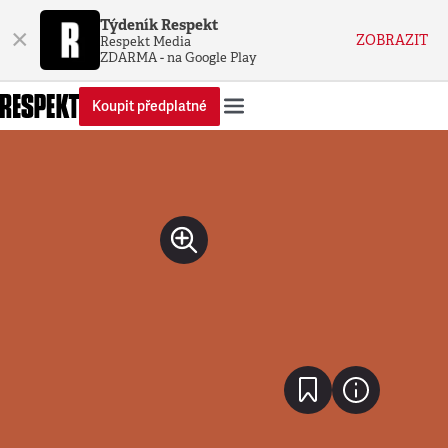
Týdeník Respekt
×
ZOBRAZIT
Respekt Media
ZDARMA - na Google Play
Koupit předplatné