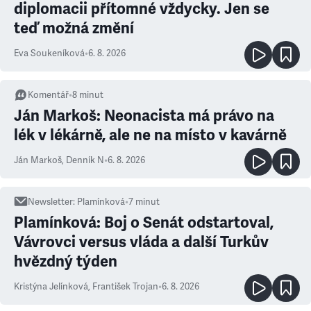
diplomacii přítomné vždycky. Jen se
teď možná změní
Eva Soukeníková
•
6. 8. 2026
Komentář
•
8
minut
Ján Markoš: Neonacista má právo na
lék v lékárně, ale ne na místo v kavárně
Ján Markoš
,
Denník N
•
6. 8. 2026
Newsletter
:
Plamínková
•
7
minut
Plamínková: Boj o Senát odstartoval,
Vávrovci versus vláda a další Turkův
hvězdný týden
Kristýna Jelínková
,
František Trojan
•
6. 8. 2026