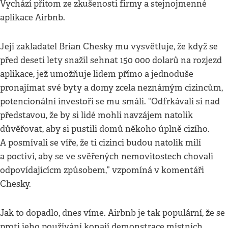
Vychází přitom ze zkušenosti firmy a stejnojmenné
aplikace Airbnb.
Její zakladatel Brian Chesky mu vysvětluje, že když se
před deseti lety snažil sehnat 150 000 dolarů na rozjezd
aplikace, jež umožňuje lidem přímo a jednoduše
pronajímat své byty a domy zcela neznámým cizincům,
potencionální investoři se mu smáli. “Odfrkávali si nad
představou, že by si lidé mohli navzájem natolik
důvěřovat, aby si pustili domů někoho úplně cizího.
A posmívali se víře, že ti cizinci budou natolik milí
a poctiví, aby se ve svěřených nemovitostech chovali
odpovídajícícm způsobem,” vzpomíná v komentáři
Chesky.
Jak to dopadlo, dnes víme. Airbnb je tak populární, že se
proti jeho používání konají demonstrace místních