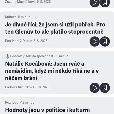
Zuzana Machálková
•
6. 8. 2026
Kultura
•
11
minut
Je divné říci, že jsem si užil pohřeb. Pro
ten Glenův to ale platilo stoprocentně
Petr Horký
•
Dublin
•
6. 8. 2026
Podcasty
:
Tekutá společnost
•
39 minut
Natálie Kocábová: Jsem rváč a
nenávidím, když mi někdo říká ne a v
něčem brání
Barbora Kroužková
•
6. 8. 2026
Rozhovor
•
12
minut
Hodnoty jsou v politice i kulturní