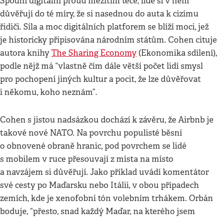
Spodní digitální proud mezitím teče, lidé si v něm
důvěřují do té míry, že si nasednou do auta k cizímu
řidiči. Síla a moc digitálních platforem se blíží moci, jež
je historicky připisována národním státům. Cohen cituje
autora knihy
The Sharing Economy
(Ekonomika sdílení),
podle nějž má “vlastně čím dále větší počet lidí smysl
pro pochopení jiných kultur a pocit, že lze důvěřovat
i někomu, koho neznám”.
Cohen s jistou nadsázkou dochází k závěru, že Airbnb je
takové nové NATO. Na povrchu populisté běsní
o obnovené obraně hranic, pod povrchem se lidé
s mobilem v ruce přesouvají z místa na místo
a navzájem si důvěřují. Jako příklad uvádí komentátor
své cesty po Maďarsku nebo Itálii, v obou případech
zemích, kde je xenofobní tón volebním trhákem. Orbán
boduje, “přesto, snad každý Maďar, na kterého jsem