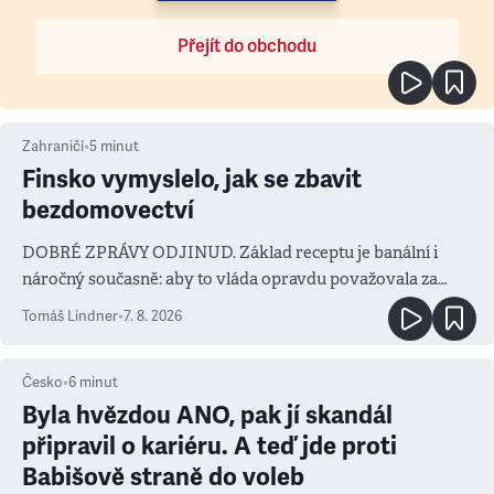
Přejít do obchodu
Zahraničí
•
5
minut
Finsko vymyslelo, jak se zbavit
bezdomovectví
DOBRÉ ZPRÁVY ODJINUD. Základ receptu je banální i
náročný současně: aby to vláda opravdu považovala za
prioritu
Tomáš Lindner
•
7. 8. 2026
Česko
•
6
minut
Byla hvězdou ANO, pak jí skandál
připravil o kariéru. A teď jde proti
Babišově straně do voleb