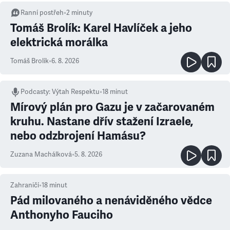
Ranní postřeh
•
2
minuty
Tomáš Brolík: Karel Havlíček a jeho
elektrická morálka
Tomáš Brolík
•
6. 8. 2026
Podcasty
:
Výtah Respektu
•
18 minut
Mírový plán pro Gazu je v začarovaném
kruhu. Nastane dřív stažení Izraele,
nebo odzbrojení Hamásu?
Zuzana Machálková
•
5. 8. 2026
Zahraničí
•
18
minut
Pád milovaného a nenáviděného vědce
Anthonyho Fauciho