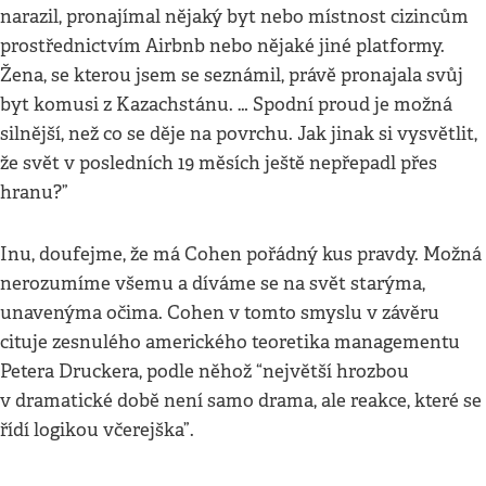
narazil, pronajímal nějaký byt nebo místnost cizincům
prostřednictvím Airbnb nebo nějaké jiné platformy.
Žena, se kterou jsem se seznámil, právě pronajala svůj
byt komusi z Kazachstánu. … Spodní proud je možná
silnější, než co se děje na povrchu. Jak jinak si vysvětlit,
že svět v posledních 19 měsích ještě nepřepadl přes
hranu?”
Inu, doufejme, že má Cohen pořádný kus pravdy. Možná
nerozumíme všemu a díváme se na svět starýma,
unavenýma očima. Cohen v tomto smyslu v závěru
cituje zesnulého amerického teoretika managementu
Petera Druckera, podle něhož “největší hrozbou
v dramatické době není samo drama, ale reakce, které se
řídí logikou včerejška”.