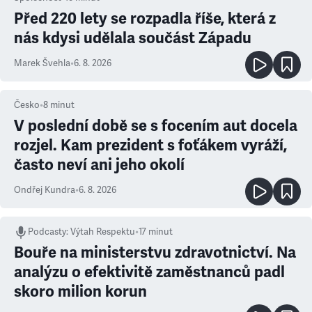
Před 220 lety se rozpadla říše, která z
nás kdysi udělala součást Západu
Marek Švehla
•
6. 8. 2026
Česko
•
8
minut
V poslední době se s focením aut docela
rozjel. Kam prezident s foťákem vyráží,
často neví ani jeho okolí
Ondřej Kundra
•
6. 8. 2026
Podcasty
:
Výtah Respektu
•
17 minut
Bouře na ministerstvu zdravotnictví. Na
analýzu o efektivitě zaměstnanců padl
skoro milion korun