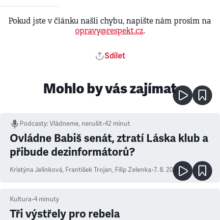
Pokud jste v článku našli chybu, napište nám prosím na
opravy@respekt.cz
.
Sdílet
Mohlo by vás zajímat
Podcasty
:
Vládneme, nerušit
•
42 minut
Ovládne Babiš senát, ztratí Láska klub a
přibude dezinformátorů?
Kristýna Jelínková
,
František Trojan
,
Filip Zelenka
•
7. 8. 2026
Kultura
•
4
minuty
Tři výstřely pro rebela