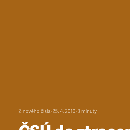
Z nového čísla
•
25. 4. 2010
•
3
minuty