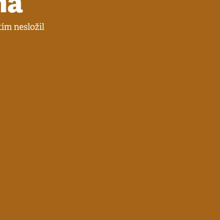
na
ím nesložil