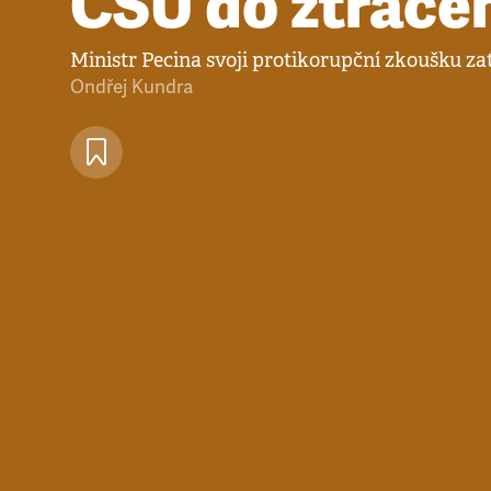
ČSÚ do ztrace
Ministr Pecina svoji protikorupční zkoušku zat
Ondřej Kundra