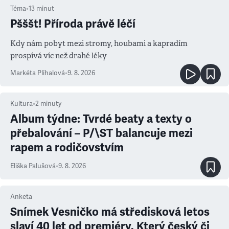
Téma
•
13
minut
Pšššt! Příroda právě léčí
Kdy nám pobyt mezi stromy, houbami a kapradím
prospívá víc než drahé léky
Markéta Plíhalová
•
9. 8. 2026
Kultura
•
2
minuty
Album týdne: Tvrdé beaty a texty o
přebalování – P/\ST balancuje mezi
rapem a rodičovstvím
Eliška Palušová
•
9. 8. 2026
Anketa
Snímek Vesničko má středisková letos
slaví 40 let od premiéry. Který český či