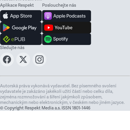
Aplikace Respekt
Poslouchejte nás
Sledujte nás
Autorská práva vykonává vydavatel. Bez písemného svolení
vydavatele je zakázáno jakékoli užití částí nebo celku díla,
zejména rozmnožování a šíření jakýmkoli způsobem,
mechanickým nebo elektronickým, v českém nebo jiném jazyce.
© Copyright Respekt Media a.s. ISSN 1801-1446