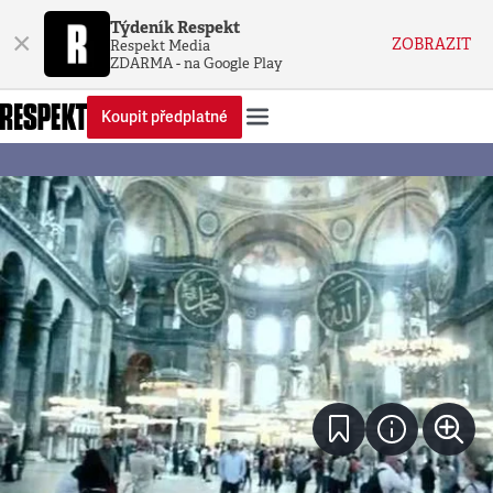
Týdeník Respekt
×
ZOBRAZIT
Respekt Media
ZDARMA - na Google Play
Koupit předplatné