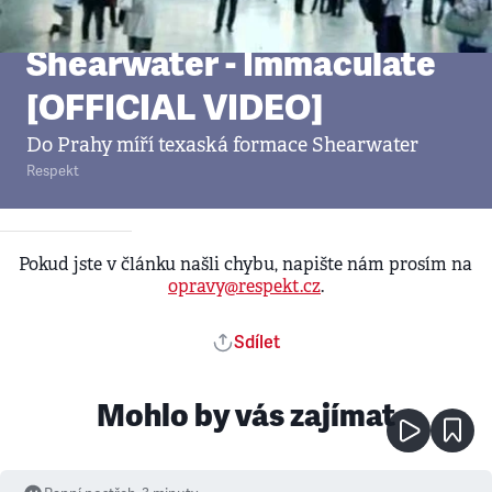
Video
•
2. 11. 2012
Shearwater - Immaculate
[OFFICIAL VIDEO]
Do Prahy míří texaská formace Shearwater
Respekt
Pokud jste v článku našli chybu, napište nám prosím na
opravy@respekt.cz
.
Sdílet
Mohlo by vás zajímat