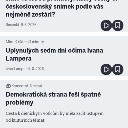
československý snímek podle vás
nejméně zestárl?
Respekt
•
9. 8. 2026
Minulý týden
•
3
minuty
Uplynulých sedm dní očima Ivana
Lampera
Ivan Lamper
•
9. 8. 2026
Komentář
•
6
minut
Demokratická strana řeší špatné
problémy
Cesta k dělnickým voličům by měla začít ústupem
od kulturních témat