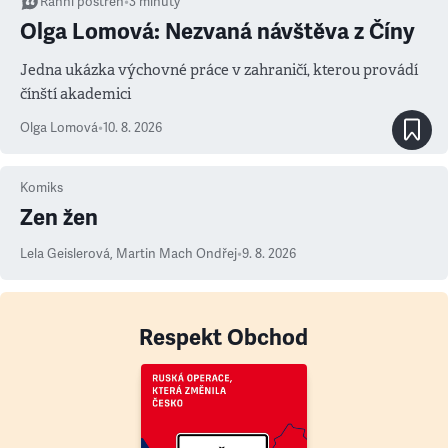
Ranní postřeh
•
3
minuty
Olga Lomová: Nezvaná návštěva z Číny
Jedna ukázka výchovné práce v zahraničí, kterou provádí
čínští akademici
Olga Lomová
•
10. 8. 2026
Komiks
Zen žen
Lela Geislerová
,
Martin Mach Ondřej
•
9. 8. 2026
Respekt Obchod