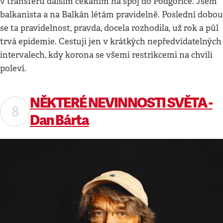
v transferu dalším čekáním na spoj do Podgorice. Jsem
balkanista a na Balkán létám pravidelně. Poslední dobou
se ta pravidelnost, pravda, docela rozhodila, už rok a půl
trvá epidemie. Cestuji jen v krátkých nepředvídatelných
intervalech, kdy korona se všemi restrikcemi na chvíli
poleví.
NĚKTERÉ NEVINNOSTI SVĚTA -
Dan Bárta