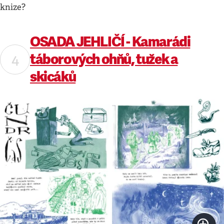
knize?
OSADA JEHLIČÍ - Kamarádi
táborových ohňů, tužek a
skicáků