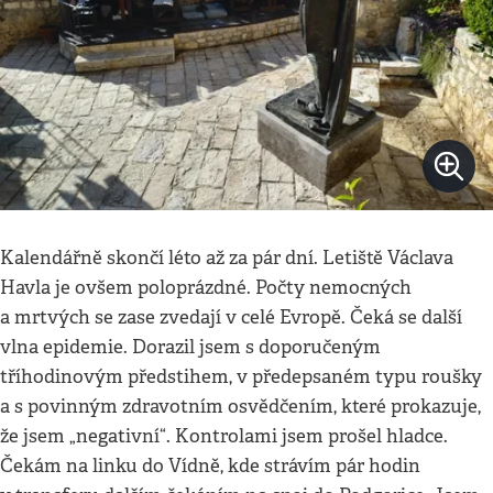
Kalendářně skončí léto až za pár dní. Letiště Václava
Havla je ovšem poloprázdné. Počty nemocných
a mrtvých se zase zvedají v celé Evropě. Čeká se další
vlna epidemie. Dorazil jsem s doporučeným
tříhodinovým předstihem, v předepsaném typu roušky
a s povinným zdravotním osvědčením, které prokazuje,
že jsem „negativní“. Kontrolami jsem prošel hladce.
Čekám na linku do Vídně, kde strávím pár hodin