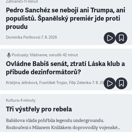
Zahraničí
•
11
minut
Pedro Sanchéz se nebojí ani Trumpa, ani
populistů. Španělský premiér jde proti
proudu
Dominika Perlínová
•
7. 8. 2026
Podcasty
:
Vládneme, nerušit
•
42 minut
Ovládne Babiš senát, ztratí Láska klub a
přibude dezinformátorů?
Kristýna Jelínková
,
František Trojan
,
Filip Zelenka
•
7. 8. 2026
Kultura
•
4
minuty
Tři výstřely pro rebela
Babišova vláda pohřbila legendu undergroundu.
Rozloučení s Milanem Knížákem doprovodily vojenské