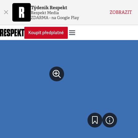
Týdeník Respekt
×
ZOBRAZIT
Respekt Media
ZDARMA - na Google Play
Koupit předplatné