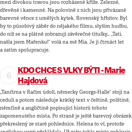
mezi divokou travou jsou rozházené kříže. Železné,
dřevěné i kamenné. Na polovině z nich jsou přivázané
barevné věnce z umělých kytek. Rovenský hřbitov. Byl
by to působivý záběr do nějakého filmu, slyším hudbu,
do níž se na plátně zobrazují závěrečné titulky… „Tati,
našla jsem Mařenku!“ volá na mě Mia. Je jí čtrnáct let
a zatím spolupracuje.
KDO CHCE S VLKY BÝTI - Marie
Hajdová
„Tančírna v Račím údolí, německy Georgs-Halle“ stojí na
ceduli a potom následuje krátký text v češtině, polštině,
němčině a angličtině popisující historii tohoto
zapomenutého místa. Po straně je ještě barevný obrázek
překreslený ze staré pohlednice. Helena to ví, protože
anglickou verzi překládala. Už roky tohle místo pohlcuje