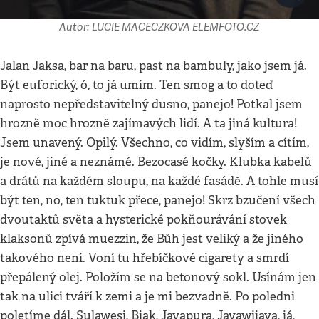
Autor: LUCIE MACECZKOVA ELEMFOTO.CZ
Jalan Jaksa, bar na baru, past na bambuly, jako jsem já.
Být euforický, ó, to já umím. Ten smog a to doteď
naprosto nepředstavitelný dusno, panejo! Potkal jsem
hrozně moc hrozně zajímavých lidí. A ta jiná kultura!
Jsem unavený. Opilý. Všechno, co vidím, slyším a cítím,
je nové, jiné a neznámé. Bezocasé kočky. Klubka kabelů
a drátů na každém sloupu, na každé fasádě. A tohle musí
být ten, no, ten tuktuk přece, panejo! Skrz bzučení všech
dvoutaktů světa a hysterické pokňourávání stovek
klaksonů zpívá muezzin, že Bůh jest veliký a že jiného
takového není. Voní tu hřebíčkové cigarety a smrdí
přepálený olej. Položím se na betonový sokl. Usínám jen
tak na ulici tváří k zemi a je mi bezvadně. Po poledni
poletíme dál. Sulawesi, Biak, Jayapura, Jayawijaya, já,