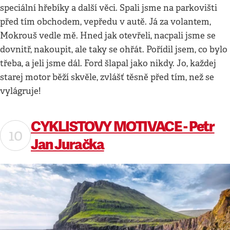
speciální hřebíky a další věci. Spali jsme na parkovišti
před tím obchodem, vepředu v autě. Já za volantem,
Mokrouš vedle mě. Hned jak otevřeli, nacpali jsme se
dovnitř, nakoupit, ale taky se ohřát. Pořídil jsem, co bylo
třeba, a jeli jsme dál. Ford šlapal jako nikdy. Jo, každej
starej motor běží skvěle, zvlášť těsně před tím, než se
vylágruje!
CYKLISTOVY MOTIVACE - Petr
Jan Juračka