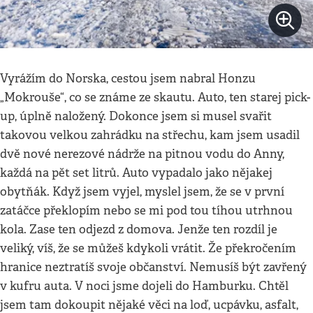
Vyrážím do Norska, cestou jsem nabral Honzu
„Mokrouše“, co se známe ze skautu. Auto, ten starej pick-
up, úplně naložený. Dokonce jsem si musel svařit
takovou velkou zahrádku na střechu, kam jsem usadil
dvě nové nerezové nádrže na pitnou vodu do Anny,
každá na pět set litrů. Auto vypadalo jako nějakej
obytňák. Když jsem vyjel, myslel jsem, že se v první
zatáčce překlopím nebo se mi pod tou tíhou utrhnou
kola. Zase ten odjezd z domova. Jenže ten rozdíl je
veliký, víš, že se můžeš kdykoli vrátit. Že překročením
hranice neztratíš svoje občanství. Nemusíš být zavřený
v kufru auta. V noci jsme dojeli do Hamburku. Chtěl
jsem tam dokoupit nějaké věci na loď, ucpávku, asfalt,