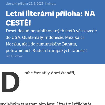
Literární příloha
•
22. 6. 2025
•
1
minuta
Letní literární příloha: NA
CESTĚ!
Deset dosud nepublikovaných textů vás zavede
do USA, Guatemaly, Indonésie, Mexika či
Norska, ale i do rumunského Banátu,
pohraničních Sudet i trampských tábořišť
Jan H. Vitvar
D
rahé čtenářky, drazí čtenáři,
společným tématem této letní Literární přílohy je