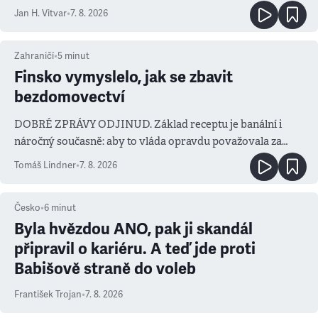
salvy i kritika pokrokářů
Jan H. Vitvar
•
7. 8. 2026
Zahraničí
•
5
minut
Finsko vymyslelo, jak se zbavit
bezdomovectví
DOBRÉ ZPRÁVY ODJINUD. Základ receptu je banální i
náročný současně: aby to vláda opravdu považovala za
prioritu
Tomáš Lindner
•
7. 8. 2026
Česko
•
6
minut
Byla hvězdou ANO, pak ji skandál
připravil o kariéru. A teď jde proti
Babišově straně do voleb
František Trojan
•
7. 8. 2026