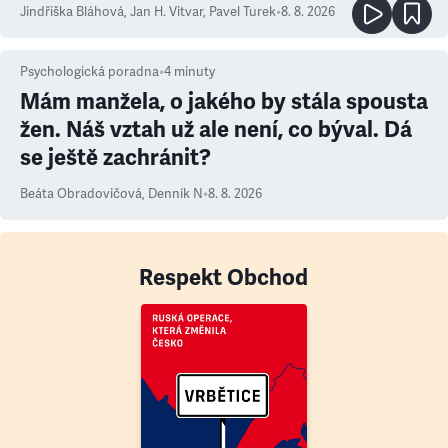
Jindřiška Bláhová
,
Jan H. Vitvar
,
Pavel Turek
•
8. 8. 2026
Psychologická poradna
•
4
minuty
Mám manžela, o jakého by stála spousta
žen. Náš vztah už ale není, co býval. Dá
se ještě zachránit?
Beáta Obradovičová
,
Denník N
•
8. 8. 2026
Respekt Obchod