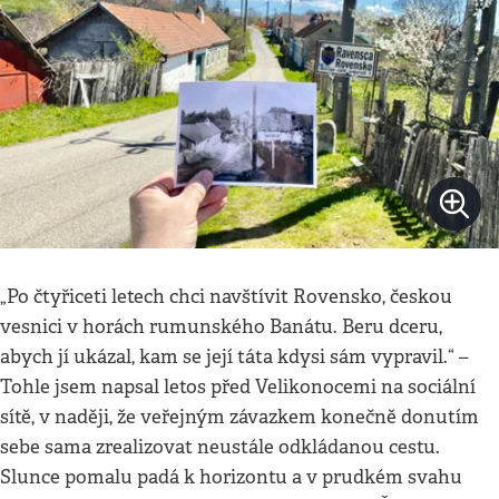
„Po čtyřiceti letech chci navštívit Rovensko, českou
vesnici v horách rumunského Banátu. Beru dceru,
abych jí ukázal, kam se její táta kdysi sám vypravil.“ –
Tohle jsem napsal letos před Velikonocemi na sociální
sítě, v naději, že veřejným závazkem konečně donutím
sebe sama zrealizovat neustále odkládanou cestu.
Slunce pomalu padá k horizontu a v prudkém svahu