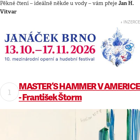
Jan H.
Pěkné čtení – ideálně někde u vody – vám přeje
Vitvar
↓ INZERCE
MASTER‘S HAMMER V AMERIC
- František Štorm