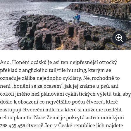
Ano. Honění ocásků je asi ten nejpřesnější otrocký
překlad z anglického tail/tile hunting, kterým se
označuje záliba nejednoho cyklisty. Ne, rozhodně to
není „honění se za ocasem“, jak jej známe u psů, ani
cokoli jiného než plánování cyklistických výletů tak, aby
došlo k obsazení co největšího počtu čtverců, které
zastupují čtvereční míle, na které si můžeme rozdělit
celou planetu. Naše Země je pokrytá astronomickými
268 435 456 čtverci! Jen v České republice jich najdete