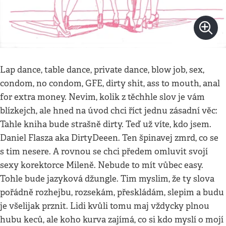
Lap dance, table dance, private dance, blow job, sex,
condom, no condom, GFE, dirty shit, ass to mouth, anal
for extra money. Nevim, kolik z těchhle slov je vám
blízkejch, ale hned na úvod chci říct jednu zásadní věc:
Tahle kniha bude strašně dirty. Teď už víte, kdo jsem.
Daniel Flasza aka DirtyDeeen. Ten špinavej zmrd, co se
s tim nesere. A rovnou se chci předem omluvit svojí
sexy korektorce Mileně. Nebude to mít vůbec easy.
Tohle bude jazyková džungle. Tim myslim, že ty slova
pořádně rozhejbu, rozsekám, přeskládám, slepim a budu
je všelijak prznit. Lidi kvůli tomu maj vždycky plnou
hubu keců, ale koho kurva zajímá, co si kdo myslí o mojí