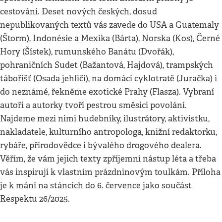
cestování. Deset nových českých, dosud
nepublikovaných textů vás zavede do USA a Guatemaly
(Štorm), Indonésie a Mexika (Bárta), Norska (Kos), Černé
Hory (Šístek), rumunského Banátu (Dvořák),
pohraničních Sudet (Bažantová, Hajdová), trampských
tábořišť (Osada jehličí), na domácí cyklotratě (Juračka) i
do neznámé, řekněme exotické Prahy (Flasza). Vybraní
autoři a autorky tvoří pestrou směsici povolání.
Najdeme mezi nimi hudebníky, ilustrátory, aktivistku,
nakladatele, kulturního antropologa, knižní redaktorku,
rybáře, přírodovědce i bývalého drogového dealera.
Věřím, že vám jejich texty zpříjemní nástup léta a třeba
vás inspirují k vlastním prázdninovým toulkám. Příloha
je k mání na stáncích do 6. července jako součást
Respektu 26/2025.