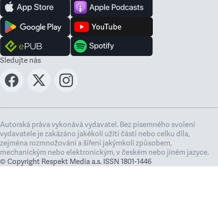
Sledujte nás
Autorská práva vykonává vydavatel. Bez písemného svolení
vydavatele je zakázáno jakékoli užití částí nebo celku díla,
zejména rozmnožování a šíření jakýmkoli způsobem,
mechanickým nebo elektronickým, v českém nebo jiném jazyce.
© Copyright Respekt Media a.s. ISSN 1801-1446