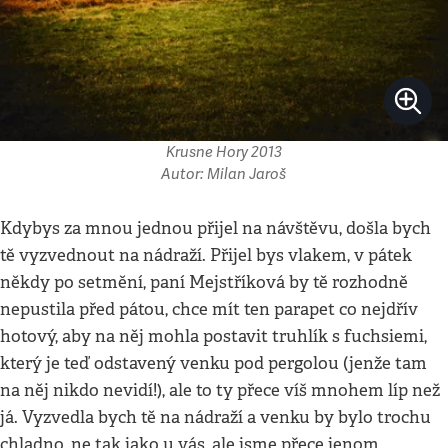
Krusne Hory 2013
Autor: Milan Jaroš
Kdybys za mnou jednou přijel na návštěvu, došla bych
tě vyzvednout na nádraží. Přijel bys vlakem, v pátek
někdy po setmění, paní Mejstříková by tě rozhodně
nepustila před pátou, chce mít ten parapet co nejdřív
hotový, aby na něj mohla postavit truhlík s fuchsiemi,
který je teď odstavený venku pod pergolou (jenže tam
na něj nikdo nevidí!), ale to ty přece víš mnohem líp než
já. Vyzvedla bych tě na nádraží a venku by bylo trochu
chladno, ne tak jako u vás, ale jsme přece jenom