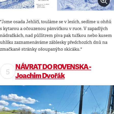
"Jsme osada Jehličí, touláme se v lesích, sedíme u ohňů
s kytarou a očouzenou pánvičkou v ruce. V zapadlých
nádražkách, nad půllitrem piva pak tužkou nebo kusem
uhlíku zaznamenáváme záblesky předchozích dnů na
zmačkané stránky ošoupanýho skicáku."
NÁVRAT DO ROVENSKA -
Joachim Dvořák