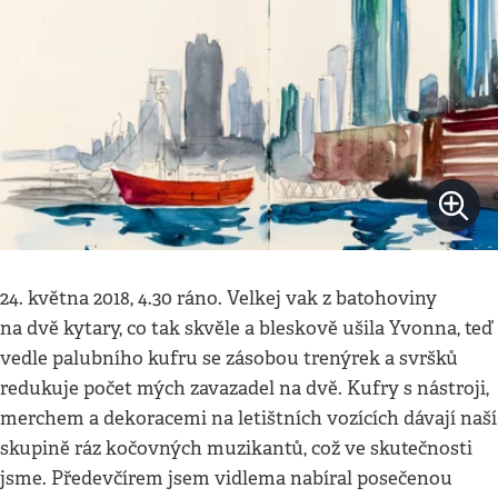
24. května 2018, 4.30 ráno. Velkej vak z batohoviny
na dvě kytary, co tak skvěle a bleskově ušila Yvonna, teď
vedle palubního kufru se zásobou trenýrek a svršků
redukuje počet mých zavazadel na dvě. Kufry s nástroji,
merchem a dekoracemi na letištních vozících dávají naší
skupině ráz kočovných muzikantů, což ve skutečnosti
jsme. Předevčírem jsem vidlema nabíral posečenou