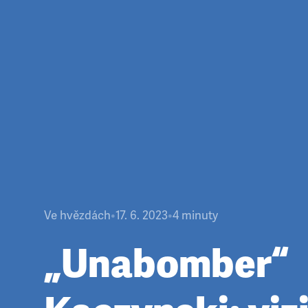
Ve hvězdách
•
17. 6. 2023
•
4
minuty
„Unabomber“