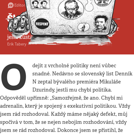
Editorial
•
31. 7. 2022
•
4
minuty
Škudibíci v politice
Česko nemá mnoho expremiérů, jejichž názor
ještě zůstává aspoň trochu relevantní
Erik Tabery
O
dejít z vrcholné politiky není vůbec
snadné. Nedávno se slovenský list Denník
N zeptal bývalého premiéra Mikuláše
Dzurindy, jestli mu chybí politika.
Odpověděl upřímně: „Samozřejmě, že ano. Chybí mi
adrenalin, který je spojený s exekutivní politikou. Vždy
jsem rád rozhodoval. Každý máme nějaký defekt, můj
spočívá v tom, že se nejen nebojím rozhodování, vždy
jsem se rád rozhodoval. Dokonce jsem se přistihl, že