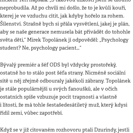
neprobudila. Až po chvíli mi došlo, že to je kvůli kouři,
kterej je ve vzduchu cítit, jak kdyby hořelo za rohem.
Šílenství. Strašně bych si přála vysvětlení, jakej je plán,
aby se naše generace nemusela bát přivádět do tohohle
světa děti,“ Mirek Topolánek jí odpověděl: „Psychology
student? Ne, psychology pacient…“
Bývalý premiér a šéf ODS byl vždycky prostořeký,
ostatně ho to stálo post šéfa strany. Nicméně sociální
sítě u něj zřejmě odbouraly jakékoli zábrany. Topolánek
je stále populárnější u svých fanoušků, ale v očích
ostatních spíše vzbuzuje pocit trapnosti a vlastně
i lítosti, že má tohle šestašedesátiletý muž, který kdysi
řídil zemi, vůbec zapotřebí.
Když se v již citovaném rozhovoru ptali Dzurindy, jestli