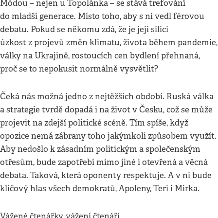
Módou – nejen u Topolánka – se stává trefování
do mladší generace. Místo toho, aby s ní vedl férovou
debatu. Pokud se někomu zdá, že je její sílící
úzkost z projevů změn klimatu, života během pandemie,
války na Ukrajině, rostoucích cen bydlení přehnaná,
proč se to nepokusit normálně vysvětlit?
Čeká nás možná jedno z nejtěžších období. Ruská válka
a strategie tvrdě dopadá i na život v Česku, což se může
projevit na zdejší politické scéně. Tím spíše, když
opozice nemá zábrany toho jakýmkoli způsobem využít.
Aby nedošlo k zásadním politickým a společenským
otřesům, bude zapotřebí mimo jiné i otevřená a věcná
debata. Taková, která oponenty respektuje. A v ní bude
klíčový hlas všech demokratů, Apoleny, Teri i Mirka.
Vážené čtenářky, vážení čtenáři,