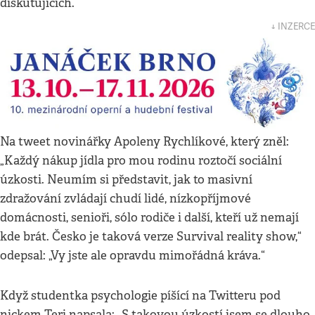
diskutujících.
↓ INZERCE
Na tweet novinářky Apoleny Rychlíkové, který zněl:
„Každý nákup jídla pro mou rodinu roztočí sociální
úzkosti. Neumím si představit, jak to masivní
zdražování zvládají chudí lidé, nízkopříjmové
domácnosti, senioři, sólo rodiče i další, kteří už nemají
kde brát. Česko je taková verze Survival reality show,“
odepsal: „Vy jste ale opravdu mimořádná kráva.“
Když studentka psychologie píšící na Twitteru pod
nickem Teri napsala: „S takovou úzkostí jsem se dlouho