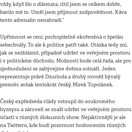
vždy, když šlo o dilemata, cítil jsem se celkem dobře,
bavilo mě to. Uměl jsem přijmout zodpovědnost. Káva
tento adrenalin nenahradí.“
Upřímnost se cení, pochopitelně okořeněná o špetku
sebechvály. To ale k politice patří také. Otázka tedy zní,
jak se nezbláznit, případně udržet ve veřejném prostoru
i v politickém důchodu. Možností bude celá řada, ale pro
zjednodušení se zabývejme dvěma scénáři. Jeden
reprezentuje právě Dzurinda a druhý rovněž bývalý
premiér, avšak tentokrát český, Mirek Topolánek.
Český expředseda vlády vstoupil do soukromého
byznysu a zároveň se snaží udržet ve veřejném prostoru
účastí v různých diskusních show. Nejaktivnější je ale
na Twitteru, kde budí pozornost hodnocením různých