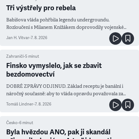
Tři výstřely pro rebela
Babišova vláda pohřbila legendu undergroundu.
Rozloučení s Milanem Knížákem doprovodily vojenské
salvy i kritika pokrokářů
Jan H. Vitvar
•
7. 8. 2026
Zahraničí
•
5
minut
Finsko vymyslelo, jak se zbavit
bezdomovectví
DOBRÉ ZPRÁVY ODJINUD. Základ receptu je banální i
náročný současně: aby to vláda opravdu považovala za
prioritu
Tomáš Lindner
•
7. 8. 2026
Česko
•
6
minut
Byla hvězdou ANO, pak ji skandál