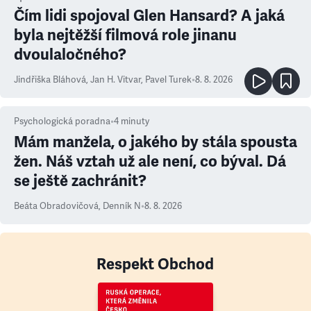
Čím lidi spojoval Glen Hansard? A jaká
byla nejtěžší filmová role jinanu
dvoulaločného?
Jindřiška Bláhová
,
Jan H. Vitvar
,
Pavel Turek
•
8. 8. 2026
Psychologická poradna
•
4
minuty
Mám manžela, o jakého by stála spousta
žen. Náš vztah už ale není, co býval. Dá
se ještě zachránit?
Beáta Obradovičová
,
Denník N
•
8. 8. 2026
Respekt Obchod