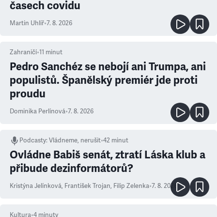
časech covidu
Martin Uhlíř
•
7. 8. 2026
Zahraničí
•
11
minut
Pedro Sanchéz se nebojí ani Trumpa, ani
populistů. Španělský premiér jde proti
proudu
Dominika Perlínová
•
7. 8. 2026
Podcasty
:
Vládneme, nerušit
•
42 minut
Ovládne Babiš senát, ztratí Láska klub a
přibude dezinformátorů?
Kristýna Jelínková
,
František Trojan
,
Filip Zelenka
•
7. 8. 2026
Kultura
•
4
minuty