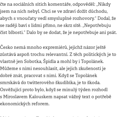
čte na sociálních sítích komentáře, odpověděl: „Nikdy
jsem na nich nebyl. Chci se ve zdraví dožít důchodu,
abych s vnoučaty vedl smysluplné rozhovory.“ Dodal, že
se raději baví s lidmi přímo, ne skrz sítě. „Nepotřebuju
číst blbosti.“ Dalo by se dodat, že je nepotřebuje ani psát.
Česko nemá mnoho expremiérů, jejichž názor ještě
zůstává aspoň trochu relevantní. Z těch politických je to
vlastně jen Sobotka, Špidla a mohl by i Topolánek.
Můžeme s nimi nesouhlasit, ale jejich zkušenosti je
dobré znát, pracovat s nimi. Když se Topolánek
smrskává do twitterového škudibíka, je to škoda.
Osvěžující proto bylo, když se minulý týden rozhodl
s Miroslavem Kalouskem napsat vážný text o potřebě
ekonomických reforem.