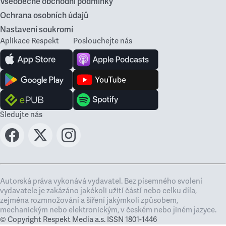
Všeobecné obchodní podmínky
Ochrana osobních údajů
Nastavení soukromí
Aplikace Respekt
Poslouchejte nás
Sledujte nás
Autorská práva vykonává vydavatel. Bez písemného svolení
vydavatele je zakázáno jakékoli užití částí nebo celku díla,
zejména rozmnožování a šíření jakýmkoli způsobem,
mechanickým nebo elektronickým, v českém nebo jiném jazyce.
© Copyright Respekt Media a.s. ISSN 1801-1446