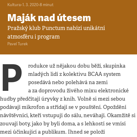
Kultura
•
1. 3. 2020
•
8
minut
Maják nad útesem
Pražský klub Punctum nabízí unikátní
atmosféru i program
Pavel Turek
P
rodukce už nějakou dobu běží, skupinka
mladých lidí z kolektivu BCAA system
posedává nebo polehává na zemi
a za doprovodu živého mixu elektronické
hudby předčítají úryvky z knih. Volně si mezi sebou
podávají mikrofon a střídají se v pouštění. Opoždění
návštěvníci, kteří vstupují do sálu, neváhají. Okamžitě si
zouvají boty, jako by byli doma, a s lehkostí se vmísí
mezi účinkující a publikum. Ihned se položí