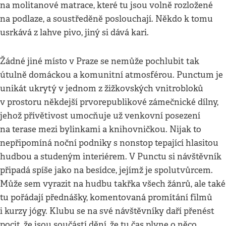
na molitanové matrace, které tu jsou volně rozložené
na podlaze, a soustředěně poslouchají. Někdo k tomu
usrkává z lahve pivo, jiný si dává kari.
Žádné jiné místo v Praze se nemůže pochlubit tak
útulně domáckou a komunitní atmosférou. Punctum je
unikát ukrytý v jednom z žižkovských vnitrobloků
v prostoru někdejší prvorepublikové zámečnické dílny,
jehož přívětivost umocňuje už venkovní posezení
na terase mezi bylinkami a knihovničkou. Nijak to
nepřipomíná noční podniky s nonstop tepající hlasitou
hudbou a studeným interiérem. V Punctu si návštěvník
připadá spíše jako na besídce, jejímž je spolutvůrcem.
Může sem vyrazit na hudbu takřka všech žánrů, ale také
tu pořádají přednášky, komentovaná promítání filmů
i kurzy jógy. Klubu se na své návštěvníky daří přenést
pocit, že jsou součástí dění, že tu čas plyne o něco