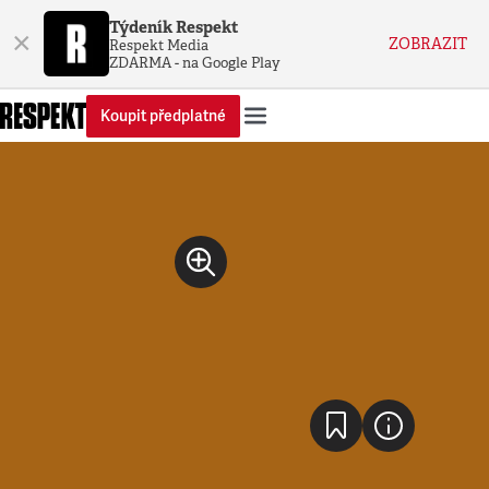
Týdeník Respekt
×
ZOBRAZIT
Respekt Media
ZDARMA - na Google Play
Koupit předplatné