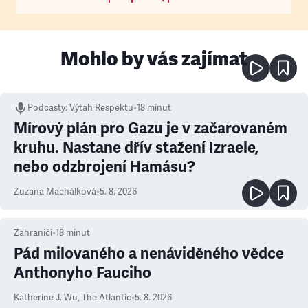
Mohlo by vás zajímat
Podcasty
:
Výtah Respektu
•
18 minut
Mírový plán pro Gazu je v začarovaném
kruhu. Nastane dřív stažení Izraele,
nebo odzbrojení Hamásu?
Zuzana Machálková
•
5. 8. 2026
Zahraničí
•
18
minut
Pád milovaného a nenáviděného vědce
Anthonyho Fauciho
Katherine J. Wu
,
The Atlantic
•
5. 8. 2026