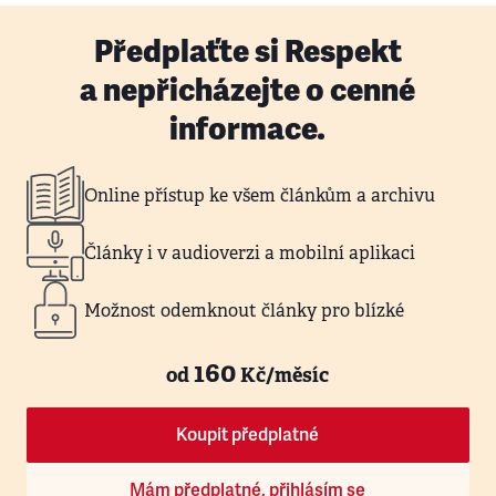
Předplaťte si Respekt
a nepřicházejte o cenné
informace.
Online přístup ke všem článkům a archivu
Články i v audioverzi a mobilní aplikaci
Možnost odemknout články pro blízké
160
od
Kč/měsíc
Koupit předplatné
Mám předplatné, přihlásím se