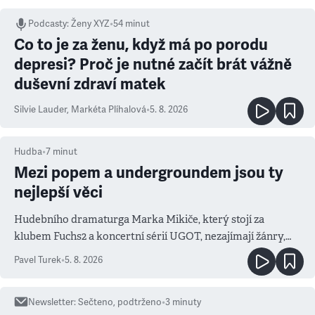
Podcasty
:
Ženy XYZ
•
54 minut
Co to je za ženu, když má po porodu
depresi? Proč je nutné začít brát vážně
duševní zdraví matek
Silvie Lauder
,
Markéta Plíhalová
•
5. 8. 2026
Hudba
•
7
minut
Mezi popem a undergroundem jsou ty
nejlepší věci
Hudebního dramaturga Marka Mikiče, který stojí za
klubem Fuchs2 a koncertní sérií UGOT, nezajímají žánry,
ale atmosféra
Pavel Turek
•
5. 8. 2026
Newsletter
:
Sečteno, podtrženo
•
3
minuty