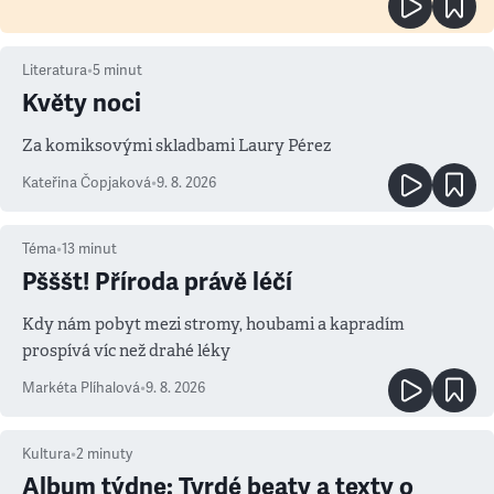
Literatura
•
5
minut
Květy noci
Za komiksovými skladbami Laury Pérez
Kateřina Čopjaková
•
9. 8. 2026
Téma
•
13
minut
Pšššt! Příroda právě léčí
Kdy nám pobyt mezi stromy, houbami a kapradím
prospívá víc než drahé léky
Markéta Plíhalová
•
9. 8. 2026
Kultura
•
2
minuty
Album týdne: Tvrdé beaty a texty o