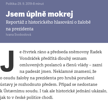
Politika
•
29. 9. 2019
•
8
minut
Jsem úplně mokrej
Reportáž z historického hlasování o žalobě
na prezidenta
Ivana Svobodová
J
e čtvrtek ráno a předseda sněmovny Radek
Vondráček předčítá dlouhý seznam
omluvených poslanců a členů vlády – zazní
na padesát jmen. Neklamné znamení, že
o osudu žaloby na prezidenta pro hrubá porušení
ústavy je rozhodnuto předem. Případ se nedostane
k Ústavnímu soudu. I tak ale historické jednání ukázalo,
jak to v české politice chodí.