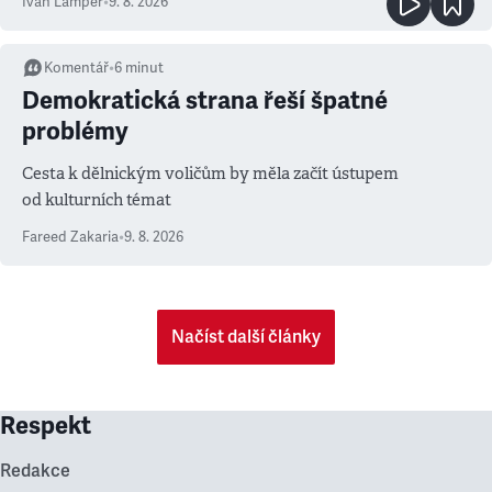
Ivan Lamper
•
9. 8. 2026
Komentář
•
6
minut
Demokratická strana řeší špatné
problémy
Cesta k dělnickým voličům by měla začít ústupem
od kulturních témat
Fareed Zakaria
•
9. 8. 2026
Načíst další články
Respekt
Redakce