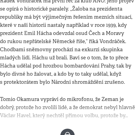
Radek Vondráček má první řeč za klub ANO: jeho projev
se opírá o historické paralely. „Žaloba na prezidenta
republiky má být výjimečným řešením mezních situací,
které v naší historii nastaly například v roce 1939, kdy
prezident Emil Hácha odevzdal osud Čech a Moravy
do rukou nepřátelské Německé říše,“ říká Vondráček.
Chodbami sněmovny prochází na exkurzi skupinka
mladých lidí. Háchu už brali. Baví se o tom, že to přece
Hácha udělal pod hrozbou bombardování Prahy, tak by
bylo divné ho žalovat, a kdo by to taky udělal, když
s protektorátem bylo Národní shromáždění zrušeno.
Tomio Okamura vypráví do mikrofonu, že Zeman je
dobrý, protože ho zvolili lidé, a že demokrat nebyl hlavně
Václav Havel, který nechtěl přímou volbu, protože by…