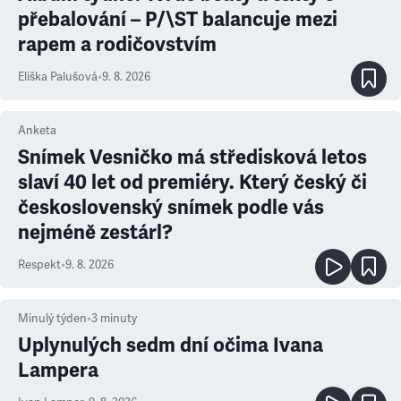
přebalování – P/\ST balancuje mezi
rapem a rodičovstvím
Eliška Palušová
•
9. 8. 2026
Anketa
Snímek Vesničko má středisková letos
slaví 40 let od premiéry. Který český či
československý snímek podle vás
nejméně zestárl?
Respekt
•
9. 8. 2026
Minulý týden
•
3
minuty
Uplynulých sedm dní očima Ivana
Lampera