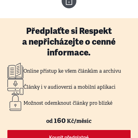
Předplaťte si Respekt
a nepřicházejte o cenné
informace.
Online přístup ke všem článkům a archivu
Články i v audioverzi a mobilní aplikaci
Možnost odemknout články pro blízké
160
od
Kč/měsíc
Koupit předplatné