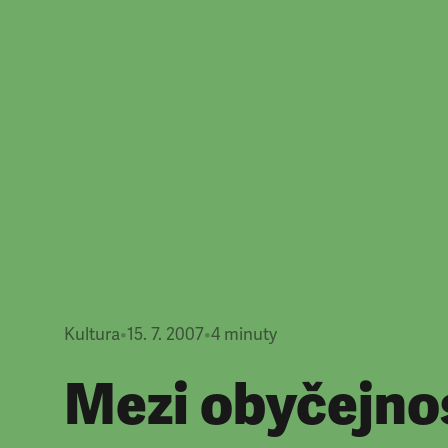
Kultura
•
15. 7. 2007
•
4
minuty
Mezi obyčejnos