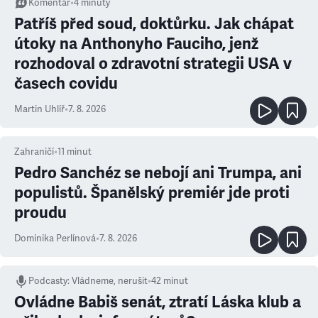
Komentář
•
4
minuty
Patříš před soud, doktůrku. Jak chápat
útoky na Anthonyho Fauciho, jenž
rozhodoval o zdravotní strategii USA v
časech covidu
Martin Uhlíř
•
7. 8. 2026
Zahraničí
•
11
minut
Pedro Sanchéz se nebojí ani Trumpa, ani
populistů. Španělský premiér jde proti
proudu
Dominika Perlínová
•
7. 8. 2026
Podcasty
:
Vládneme, nerušit
•
42 minut
Ovládne Babiš senát, ztratí Láska klub a