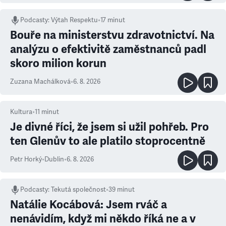
Podcasty
:
Výtah Respektu
•
17 minut
Bouře na ministerstvu zdravotnictví. Na
analýzu o efektivitě zaměstnanců padl
skoro milion korun
Zuzana Machálková
•
6. 8. 2026
Kultura
•
11
minut
Je divné říci, že jsem si užil pohřeb. Pro
ten Glenův to ale platilo stoprocentně
Petr Horký
•
Dublin
•
6. 8. 2026
Podcasty
:
Tekutá společnost
•
39 minut
Natálie Kocábová: Jsem rváč a
nenávidím, když mi někdo říká ne a v