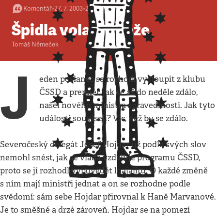
Komentář
•
27. 7. 2003
•
2
minuty
Špidla volal Papeže
Tomáš Němeček
J
eden poslanec se rozhodl vystoupit z klubu
ČSSD a premiér, jak se až do neděle zdálo,
našel nového ministra spravedlnosti. Jak tyto
události souvisejí? Víc, než by se zdálo.
Severočeský delegát Josef Hojdar už podle svých slov
nemohl snést, jak se vláda vzdaluje programu ČSSD,
proto se jí rozhodl vypovědět loajalitu. O každé změně
s ním mají ministři jednat a on se rozhodne podle
svědomí: sám sebe Hojdar přirovnal k Haně Marvanové.
Je to směšné a drzé zároveň. Hojdar se na pomezí