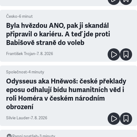
Česko
•
6
minut
Byla hvězdou ANO, pak ji skandál
připravil o kariéru. A teď jde proti
Babišově straně do voleb
František Trojan
•
7. 8. 2026
Společnost
•
4
minuty
Odysseus aka Hněwoš: české překlady
eposu odhalují bídu humanitních věd i
roli Homéra v českém národním
obrození
Silvie Lauder
•
7. 8. 2026
Ranní postřeh
•
3
minuty