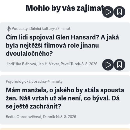
Mohlo by vás zajímat
Podcasty
:
Dělníci kultury
•
52 minut
Čím lidi spojoval Glen Hansard? A jaká
byla nejtěžší filmová role jinanu
dvoulaločného?
Jindřiška Bláhová
,
Jan H. Vitvar
,
Pavel Turek
•
8. 8. 2026
Psychologická poradna
•
4
minuty
Mám manžela, o jakého by stála spousta
žen. Náš vztah už ale není, co býval. Dá
se ještě zachránit?
Beáta Obradovičová
,
Denník N
•
8. 8. 2026