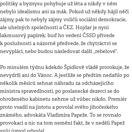
politiky a byznysu pohybuje už léta a nikdy v něm
nebylo idealismu ani za mák. Pokud už někdy hájil něčí
zájmy, pak to nebyly zájmy voličů sociální demokracie,
ale uhelných společností a ČEZ. Hojdar je nyní
lakmusový papírek: buď ho vedení ČSSD přivede
k poslušnosti a názorně předvede, že chytráctví se
nevyplácí, nebo budou následovat další „rebelové“.
Po minulém týdnu kdekdo Špidlově vládě prorokuje, že
nevydrží ani do Vánoc. A jestliže se předtím nedařilo po
několik měsíců sehnat náhradu za odcházejícího
ministra spravedlnosti, po poslanecké dezerci se do
ohroženého kabinetu nehrne už vůbec nikdo. Premiér
proto vsadil na jistotu a povolal svého jihočeského
známého, advokáta Vladimíra Papeže. To se rovnalo
provokaci a nic na tom nemění fakt, že v neděli Papež
svůj úmysl odvolal.