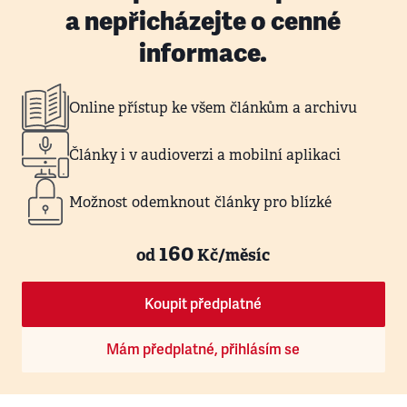
a nepřicházejte o cenné
informace.
Online přístup ke všem článkům a archivu
Články i v audioverzi a mobilní aplikaci
Možnost odemknout články pro blízké
160
od
Kč/měsíc
Koupit předplatné
Mám předplatné, přihlásím se