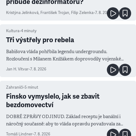
přibude dezinformátorů?
Kristýna Jelínková
,
František Trojan
,
Filip Zelenka
•
7. 8. 2026
Kultura
•
4
minuty
Tři výstřely pro rebela
Babišova vláda pohřbila legendu undergroundu.
Rozloučení s Milanem Knížákem doprovodily vojenské
salvy i kritika pokrokářů
Jan H. Vitvar
•
7. 8. 2026
Zahraničí
•
5
minut
Finsko vymyslelo, jak se zbavit
bezdomovectví
DOBRÉ ZPRÁVY ODJINUD. Základ receptu je banální i
náročný současně: aby to vláda opravdu považovala za
prioritu
Tomáš Lindner
•
7. 8. 2026