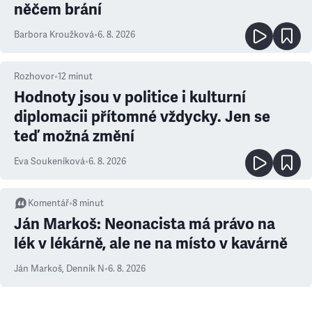
něčem brání
Barbora Kroužková
•
6. 8. 2026
Rozhovor
•
12
minut
Hodnoty jsou v politice i kulturní
diplomacii přítomné vždycky. Jen se
teď možná změní
Eva Soukeníková
•
6. 8. 2026
Komentář
•
8
minut
Ján Markoš: Neonacista má právo na
lék v lékárně, ale ne na místo v kavárně
Ján Markoš
,
Denník N
•
6. 8. 2026