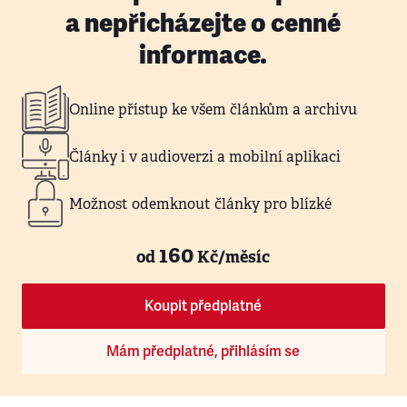
a nepřicházejte o cenné
informace.
Online přístup ke všem článkům a archivu
Články i v audioverzi a mobilní aplikaci
Možnost odemknout články pro blízké
160
od
Kč/měsíc
Koupit předplatné
Mám předplatné, přihlásím se