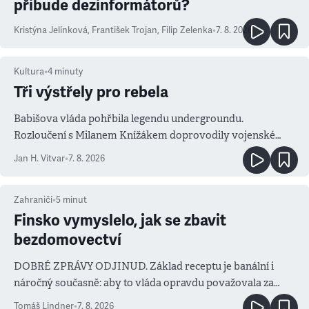
přibude dezinformátorů?
Kristýna Jelínková
,
František Trojan
,
Filip Zelenka
•
7. 8. 2026
Kultura
•
4
minuty
Tři výstřely pro rebela
Babišova vláda pohřbila legendu undergroundu.
Rozloučení s Milanem Knížákem doprovodily vojenské
salvy i kritika pokrokářů
Jan H. Vitvar
•
7. 8. 2026
Zahraničí
•
5
minut
Finsko vymyslelo, jak se zbavit
bezdomovectví
DOBRÉ ZPRÁVY ODJINUD. Základ receptu je banální i
náročný současně: aby to vláda opravdu považovala za
prioritu
Tomáš Lindner
•
7. 8. 2026