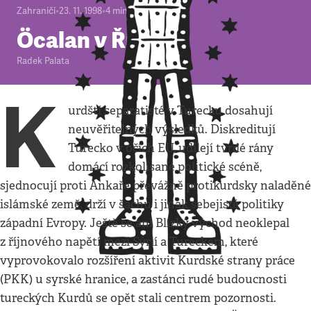
Zahraničí
•
23. 11. 1998
•
4
minuty
Öcalan v Římě
Radek Palata
K
urdští separatisté v Turecku dosahují
neuvěřitelných výsledků. Diskreditují
Turecko v očích EU, udílejí tvrdé rány
domácí rozkolísané politické scéně,
sjednocují proti Ankaře převážně protikurdsky naladěné
islámské země, drží v šachu i jinak sebejisté politiky
západní Evropy. Ještě se ani Blízký východ neoklepal
z říjnového napětí mezi Sýrií a Tureckem, které
vyprovokovalo rozšíření aktivit Kurdské strany práce
(PKK) u syrské hranice, a zastánci rudé budoucnosti
tureckých Kurdů se opět stali centrem pozornosti.