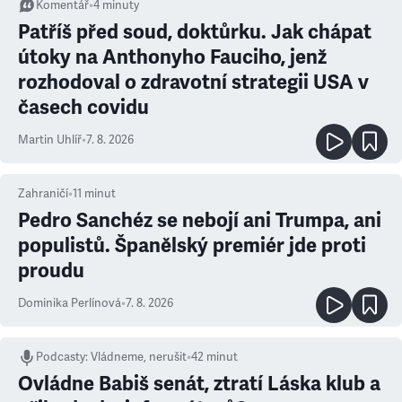
Komentář
•
4
minuty
Patříš před soud, doktůrku. Jak chápat
útoky na Anthonyho Fauciho, jenž
rozhodoval o zdravotní strategii USA v
časech covidu
Martin Uhlíř
•
7. 8. 2026
Zahraničí
•
11
minut
Pedro Sanchéz se nebojí ani Trumpa, ani
populistů. Španělský premiér jde proti
proudu
Dominika Perlínová
•
7. 8. 2026
Podcasty
:
Vládneme, nerušit
•
42 minut
Ovládne Babiš senát, ztratí Láska klub a