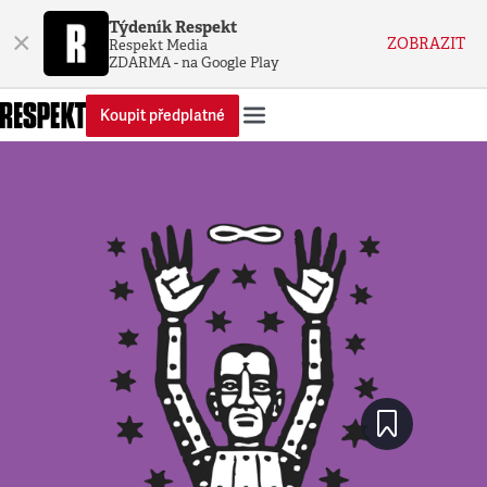
Týdeník Respekt
×
ZOBRAZIT
Respekt Media
ZDARMA - na Google Play
Koupit předplatné