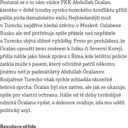
Postaral se o to sám vůdce PKK Abdullah Öcalan,
kterého v době hrozby syrsko-tureckého konfliktu příliš
pálila půda damašského exilu.Nejhledanější muž
v Turecku nejdříve hledal útěchu v Moskvě. Oslabené
Rusko ale teď potřebuje spíše přátele než nepřátele
a Turecko skýtá slibné vyhlídky. Proto po prohlášení, že
Öcalan opouští zemi směrem k Iráku či Severní Koreji,
přišla náhle jako blesk zpráva z Říma, kde letištní policie
zatkla muže s pasem, který očividně patřil někomu
jinému než je padesátiletý Abdullah Öcalanov.
Rozjařené Turecko však rychle zchladila skutečně
ledová sprcha. Öcalan byl sice zatčen, ale jak se ukazuje,
spíše pro vlastní ochranu. Itálie od té doby tvrdošíjně
odmítá Öcalana vydat, a dokonce zvažuje, zda mu udělí
politický azyl.
Revoluce přijde