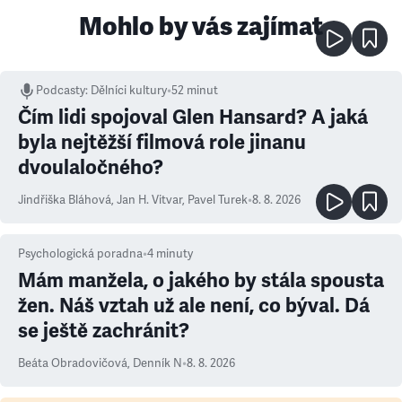
Mohlo by vás zajímat
Podcasty
:
Dělníci kultury
•
52 minut
Čím lidi spojoval Glen Hansard? A jaká
byla nejtěžší filmová role jinanu
dvoulaločného?
Jindřiška Bláhová
,
Jan H. Vitvar
,
Pavel Turek
•
8. 8. 2026
Psychologická poradna
•
4
minuty
Mám manžela, o jakého by stála spousta
žen. Náš vztah už ale není, co býval. Dá
se ještě zachránit?
Beáta Obradovičová
,
Denník N
•
8. 8. 2026