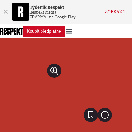
Týdeník Respekt
×
ZOBRAZIT
Respekt Media
ZDARMA - na Google Play
Koupit předplatné