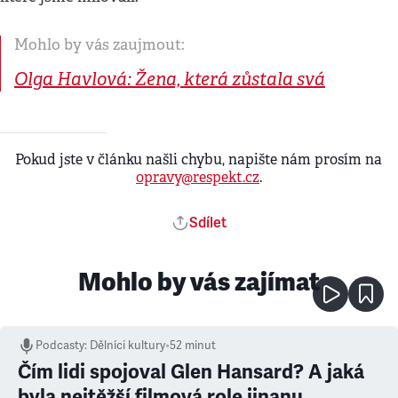
Mohlo by vás zaujmout:
Olga Havlová: Žena, která zůstala svá
Pokud jste v článku našli chybu, napište nám prosím na
opravy@respekt.cz
.
Sdílet
Mohlo by vás zajímat
Podcasty
:
Dělníci kultury
•
52 minut
Čím lidi spojoval Glen Hansard? A jaká
byla nejtěžší filmová role jinanu