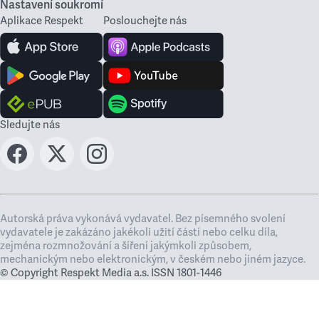
Nastavení soukromí
Aplikace Respekt
Poslouchejte nás
Sledujte nás
Autorská práva vykonává vydavatel. Bez písemného svolení
vydavatele je zakázáno jakékoli užití částí nebo celku díla,
zejména rozmnožování a šíření jakýmkoli způsobem,
mechanickým nebo elektronickým, v českém nebo jiném jazyce.
© Copyright Respekt Media a.s. ISSN 1801-1446