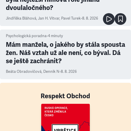
dvoulaločného?
Jindřiška Bláhová
,
Jan H. Vitvar
,
Pavel Turek
•
8. 8. 2026
Psychologická poradna
•
4
minuty
Mám manžela, o jakého by stála spousta
žen. Náš vztah už ale není, co býval. Dá
se ještě zachránit?
Beáta Obradovičová
,
Denník N
•
8. 8. 2026
Respekt Obchod