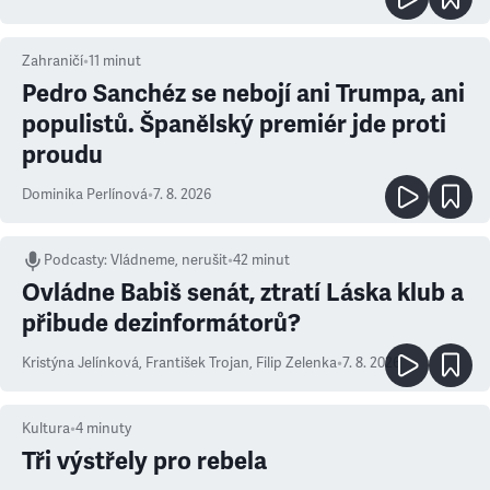
Zahraničí
•
11
minut
Pedro Sanchéz se nebojí ani Trumpa, ani
populistů. Španělský premiér jde proti
proudu
Dominika Perlínová
•
7. 8. 2026
Podcasty
:
Vládneme, nerušit
•
42 minut
Ovládne Babiš senát, ztratí Láska klub a
přibude dezinformátorů?
Kristýna Jelínková
,
František Trojan
,
Filip Zelenka
•
7. 8. 2026
Kultura
•
4
minuty
Tři výstřely pro rebela