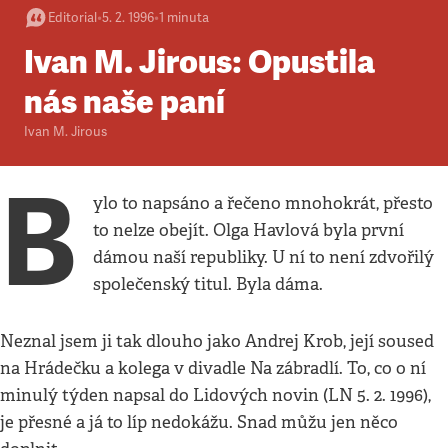
Editorial
•
5. 2. 1996
•
1
minuta
Ivan M. Jirous: Opustila
nás naše paní
Ivan M. Jirous
B
ylo to napsáno a řečeno mnohokrát, přesto
to nelze obejít. Olga Havlová byla první
dámou naší republiky. U ní to není zdvořilý
společenský titul. Byla dáma.
Neznal jsem ji tak dlouho jako Andrej Krob, její soused
na Hrádečku a kolega v divadle Na zábradlí. To, co o ní
minulý týden napsal do Lidových novin (LN 5. 2. 1996),
je přesné a já to líp nedokážu. Snad můžu jen něco