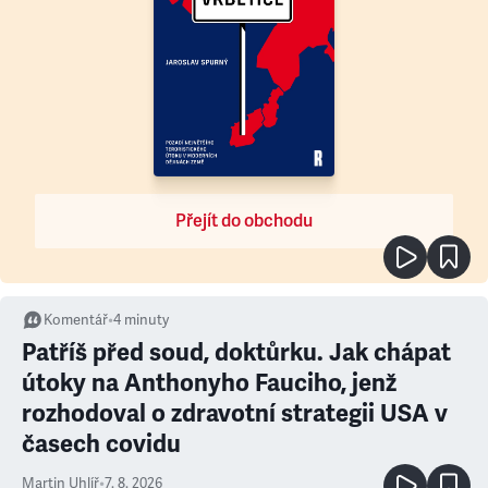
Přejít do obchodu
Komentář
•
4
minuty
Patříš před soud, doktůrku. Jak chápat
útoky na Anthonyho Fauciho, jenž
rozhodoval o zdravotní strategii USA v
časech covidu
Martin Uhlíř
•
7. 8. 2026