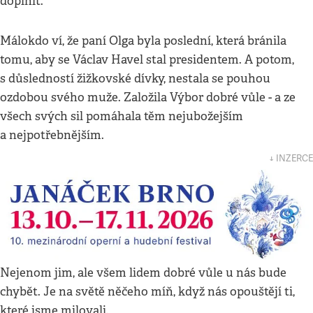
doplnit.
Málokdo ví, že paní Olga byla poslední, která bránila
tomu, aby se Václav Havel stal presidentem. A potom,
s důsledností žižkovské dívky, nestala se pouhou
ozdobou svého muže. Založila Výbor dobré vůle - a ze
všech svých sil pomáhala těm nejubožejším
a nejpotřebnějším.
↓ INZERCE
Nejenom jim, ale všem lidem dobré vůle u nás bude
chybět. Je na světě něčeho míň, když nás opouštějí ti,
které jsme milovali.