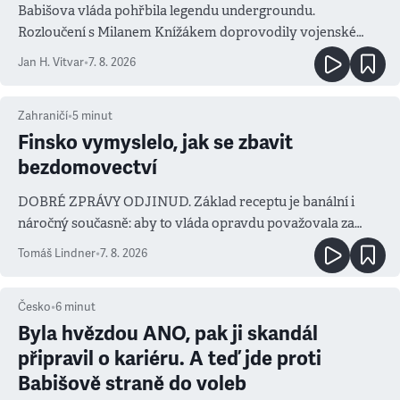
Babišova vláda pohřbila legendu undergroundu.
Rozloučení s Milanem Knížákem doprovodily vojenské
salvy i kritika pokrokářů
Jan H. Vitvar
•
7. 8. 2026
Zahraničí
•
5
minut
Finsko vymyslelo, jak se zbavit
bezdomovectví
DOBRÉ ZPRÁVY ODJINUD. Základ receptu je banální i
náročný současně: aby to vláda opravdu považovala za
prioritu
Tomáš Lindner
•
7. 8. 2026
Česko
•
6
minut
Byla hvězdou ANO, pak ji skandál
připravil o kariéru. A teď jde proti
Babišově straně do voleb