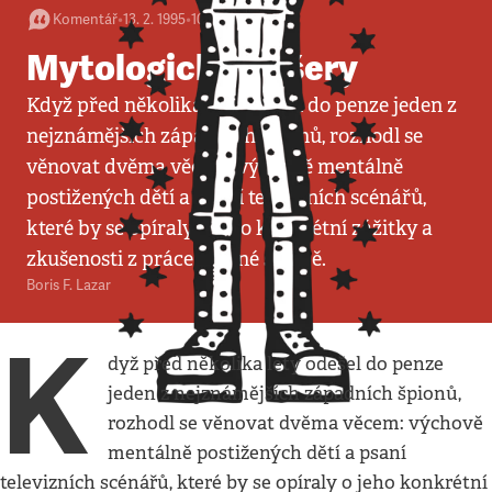
Komentář
•
13. 2. 1995
•
10
minut
Mytologické příšery
Když před několika lety odešel do penze jeden z
nejznámějších západních špionů, rozhodl se
věnovat dvěma věcem: výchově mentálně
postižených dětí a psaní televizních scénářů,
které by se opíraly o jeho konkrétní zážitky a
zkušenosti z práce v tajné službě.
Boris F. Lazar
K
dyž před několika lety odešel do penze
jeden z nejznámějších západních špionů,
rozhodl se věnovat dvěma věcem: výchově
mentálně postižených dětí a psaní
televizních scénářů, které by se opíraly o jeho konkrétní