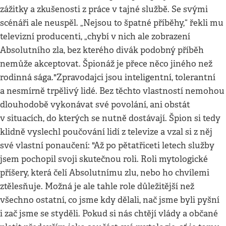
zážitky a zkušenosti z práce v tajné službě. Se svými
scénáři ale neuspěl. „Nejsou to špatné příběhy,“ řekli mu
televizní producenti, „chybí v nich ale zobrazení
Absolutního zla, bez kterého divák podobný příběh
nemůže akceptovat. Špionáž je přece něco jiného než
rodinná sága."Zpravodajci jsou inteligentní, tolerantní
a nesmírně trpělivý lidé. Bez těchto vlastností nemohou
dlouhodobě vykonávat své povolání, ani obstát
v situacích, do kterých se nutně dostávají. Špion si tedy
klidně vyslechl poučování lidí z televize a vzal si z něj
své vlastní ponaučení: "Až po pětatřiceti letech služby
jsem pochopil svoji skutečnou roli. Roli mytologické
příšery, která čelí Absolutnímu zlu, nebo ho chvílemi
ztělesňuje. Možná je ale tahle role důležitější než
všechno ostatní, co jsme kdy dělali, nač jsme byli pyšní
i zač jsme se styděli. Pokud si nás chtějí vlády a občané