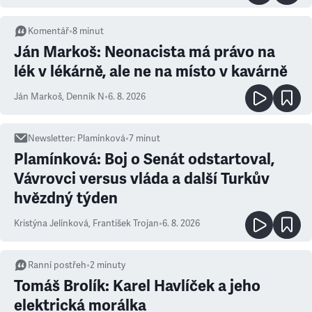
Komentář
•
8
minut
Ján Markoš: Neonacista má právo na
lék v lékárně, ale ne na místo v kavárně
Ján Markoš
,
Denník N
•
6. 8. 2026
Newsletter
:
Plamínková
•
7
minut
Plamínková: Boj o Senát odstartoval,
Vávrovci versus vláda a další Turkův
hvězdný týden
Kristýna Jelínková
,
František Trojan
•
6. 8. 2026
Ranní postřeh
•
2
minuty
Tomáš Brolík: Karel Havlíček a jeho
elektrická morálka