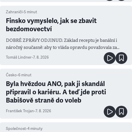
Zahraničí
•
5
minut
Finsko vymyslelo, jak se zbavit
bezdomovectví
DOBRÉ ZPRÁVY ODJINUD. Základ receptu je banální i
náročný současně: aby to vláda opravdu považovala za
prioritu
Tomáš Lindner
•
7. 8. 2026
Česko
•
6
minut
Byla hvězdou ANO, pak ji skandál
připravil o kariéru. A teď jde proti
Babišově straně do voleb
František Trojan
•
7. 8. 2026
Společnost
•
4
minuty