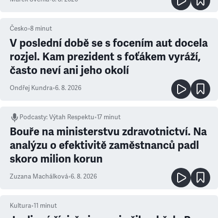
Česko
•
8
minut
V poslední době se s focením aut docela
rozjel. Kam prezident s foťákem vyráží,
často neví ani jeho okolí
Ondřej Kundra
•
6. 8. 2026
Podcasty
:
Výtah Respektu
•
17 minut
Bouře na ministerstvu zdravotnictví. Na
analýzu o efektivitě zaměstnanců padl
skoro milion korun
Zuzana Machálková
•
6. 8. 2026
Kultura
•
11
minut