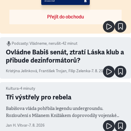
Přejít do obchodu
Podcasty
:
Vládneme, nerušit
•
42 minut
Ovládne Babiš senát, ztratí Láska klub a
přibude dezinformátorů?
Kristýna Jelínková
,
František Trojan
,
Filip Zelenka
•
7. 8. 2026
Kultura
•
4
minuty
Tři výstřely pro rebela
Babišova vláda pohřbila legendu undergroundu.
Rozloučení s Milanem Knížákem doprovodily vojenské
salvy i kritika pokrokářů
Jan H. Vitvar
•
7. 8. 2026