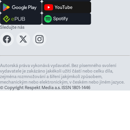
Sledujte nás
Autorská práva vykonává vydavatel. Bez písemného svolení
vydavatele je zakázáno jakékoli užití částí nebo celku díla,
zejména rozmnožování a šíření jakýmkoli způsobem,
mechanickým nebo elektronickým, v českém nebo jiném jazyce.
© Copyright Respekt Media a.s. ISSN 1801-1446