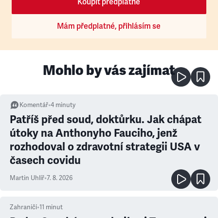
Koupit předplatné
Mám předplatné, přihlásím se
Mohlo by vás zajímat
Komentář
•
4
minuty
Patříš před soud, doktůrku. Jak chápat
útoky na Anthonyho Fauciho, jenž
rozhodoval o zdravotní strategii USA v
časech covidu
Martin Uhlíř
•
7. 8. 2026
Zahraničí
•
11
minut