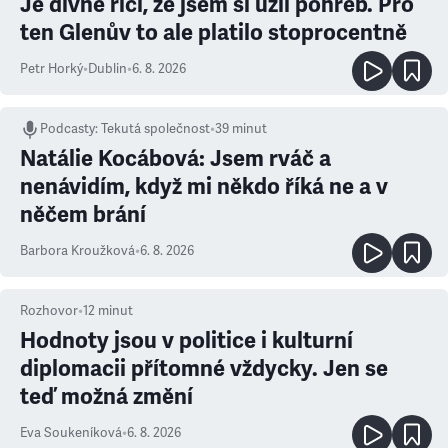
Je divné říci, že jsem si užil pohřeb. Pro
ten Glenův to ale platilo stoprocentně
Petr Horký
•
Dublin
•
6. 8. 2026
Podcasty
:
Tekutá společnost
•
39 minut
Natálie Kocábová: Jsem rváč a
nenávidím, když mi někdo říká ne a v
něčem brání
Barbora Kroužková
•
6. 8. 2026
Rozhovor
•
12
minut
Hodnoty jsou v politice i kulturní
diplomacii přítomné vždycky. Jen se
teď možná změní
Eva Soukeníková
•
6. 8. 2026