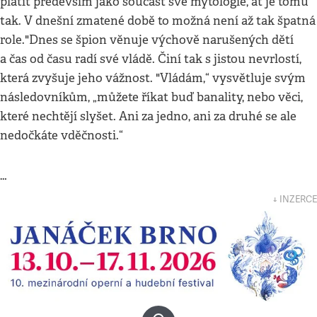
platit především jako součást své mytologie, ať je tomu
tak. V dnešní zmatené době to možná není až tak špatná
role."Dnes se špion věnuje výchově narušených dětí
a čas od času radí své vládě. Činí tak s jistou nevrlostí,
která zvyšuje jeho vážnost. "Vládám,“ vysvětluje svým
následovníkům, „můžete říkat buď banality, nebo věci,
které nechtějí slyšet. Ani za jedno, ani za druhé se ale
nedočkáte vděčnosti.“
…
↓ INZERCE