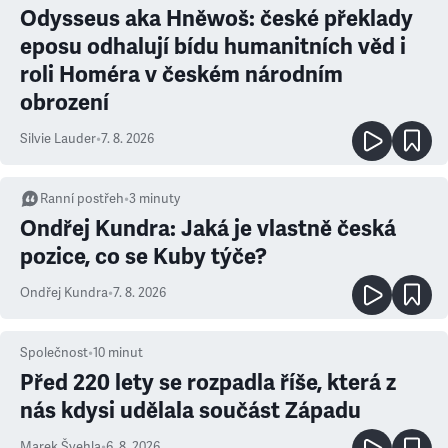
Odysseus aka Hněwoš: české překlady
eposu odhalují bídu humanitních věd i
roli Homéra v českém národním
obrození
Silvie Lauder
•
7. 8. 2026
Ranní postřeh
•
3
minuty
Ondřej Kundra: Jaká je vlastně česká
pozice, co se Kuby týče?
Ondřej Kundra
•
7. 8. 2026
Společnost
•
10
minut
Před 220 lety se rozpadla říše, která z
nás kdysi udělala součást Západu
Marek Švehla
•
6. 8. 2026