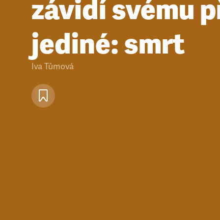
závidí svému př
jediné: smrt
Iva Tůmová