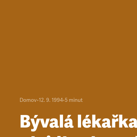
Domov
•
12. 9. 1994
•
5
minut
Bývalá lékařk