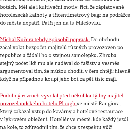
botách. Měl ale i kultivační motiv: říct, že záplatované
horolezecké kalhoty a třícentimetrový bagr na podrážce
do města nepatří. Patří jen na tu Milešovku.
Michal Kučera tehdy způsobil poprask.
Do obchodu
začal volat bezpočet majitelů různých provozoven po
republice a žádali ho o stejnou samolepku. Zhruba
stejný počet lidí mu ale nadával do fašisty a vesměs
argumentoval tím, že můžou chodit, v čem chtějí; hlavně
když na případnou koupi jeho bot za pět tisíc mají.
Podobný rozruch vyvolal před několika týdny majitel
novozélandského hotelu Plough
ve městě Rangiora,
který zakázal vstup do kavárny a hotelové restaurace
v lykrovém oblečení. Hoteliér ve městě, kde každý jezdí
na kole, to zdůvodnil tím, že chce z respektu vůči