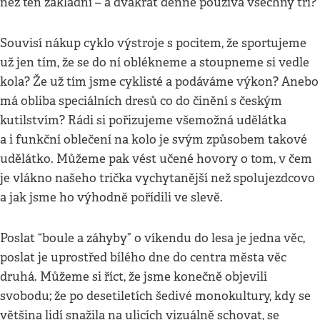
než ten základní – a dvakrát denně používá všechny tři?
Souvisí nákup cyklo výstroje s pocitem, že sportujeme
už jen tím, že se do ní oblékneme a stoupneme si vedle
kola? Že už tím jsme cyklisté a podáváme výkon? Anebo
má obliba speciálních dresů co do činění s českým
kutilstvím? Rádi si pořizujeme všemožná udělátka
a i funkční oblečení na kolo je svým způsobem takové
udělátko. Můžeme pak vést učené hovory o tom, v čem
je vlákno našeho trička vychytanější než spolujezdcovo
a jak jsme ho výhodně pořídili ve slevě.
Poslat “boule a záhyby” o víkendu do lesa je jedna věc,
poslat je uprostřed bílého dne do centra města věc
druhá. Můžeme si říct, že jsme konečně objevili
svobodu; že po desetiletích šedivé monokultury, kdy se
většina lidí snažila na ulicích vizuálně schovat, se