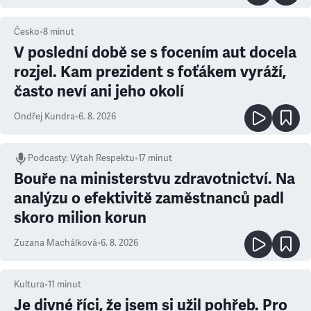
Česko
•
8
minut
V poslední době se s focením aut docela
rozjel. Kam prezident s foťákem vyráží,
často neví ani jeho okolí
Ondřej Kundra
•
6. 8. 2026
Podcasty
:
Výtah Respektu
•
17 minut
Bouře na ministerstvu zdravotnictví. Na
analýzu o efektivitě zaměstnanců padl
skoro milion korun
Zuzana Machálková
•
6. 8. 2026
Kultura
•
11
minut
Je divné říci, že jsem si užil pohřeb. Pro