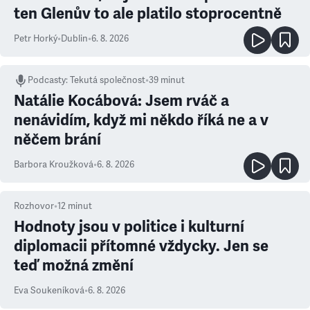
ten Glenův to ale platilo stoprocentně
Petr Horký
•
Dublin
•
6. 8. 2026
Podcasty
:
Tekutá společnost
•
39 minut
Natálie Kocábová: Jsem rváč a
nenávidím, když mi někdo říká ne a v
něčem brání
Barbora Kroužková
•
6. 8. 2026
Rozhovor
•
12
minut
Hodnoty jsou v politice i kulturní
diplomacii přítomné vždycky. Jen se
teď možná změní
Eva Soukeníková
•
6. 8. 2026