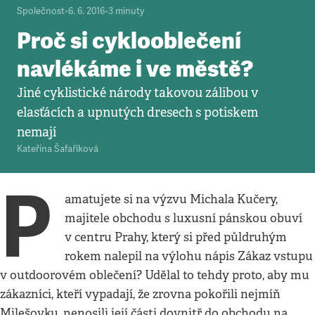
Společnost
•
6. 6. 2016
•
3
minuty
Proč si cyklooblečení
navlékáme i ve městě?
Jiné cyklistické národy takovou zálibou v
elasťácích a upnutých dresech s potiskem
nemají
Kateřina Šafaříková
P
amatujete si na výzvu Michala Kučery,
majitele obchodu s luxusní pánskou obuví
v centru Prahy, který si před půldruhým
rokem nalepil na výlohu nápis Zákaz vstupu
v outdoorovém oblečení? Udělal to tehdy proto, aby mu
zákazníci, kteří vypadají, že zrovna pokořili nejmíň
Milešovku, nenosili její části dovnitř do obchodu na