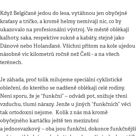
Když Belgičané jedou do lesa, vytáhnou jen obyčejné
kraťasy a tričko, a kromě helmy nemívají nic, co by
ukazovalo na profesionální výstroj. Ve městě oblékají
kalhoty, saka, respektive sukně a kabáty, stejně jako
Dánové nebo Holanďané. Všichni přitom na kole ujedou
násobně víc kilometrů ročně než Češi - a na všech
terénech.
Je záhada, proč tolik milujeme speciální cyklistické
oblečení, do kterého se nadšeně oblékají celé rodiny.
Není sporu, že je “funkční” – odvádí pot, snižuje tření
vzduchu, tlumí nárazy. Jenže u jiných “funkčních” věcí
tak ortodoxní nejsme. Kolik z nás má kromě
obyčejného kartáčku ještě ten mezizubní
a jednosvazkový – oba jsou funkční, dokonce funkčnější