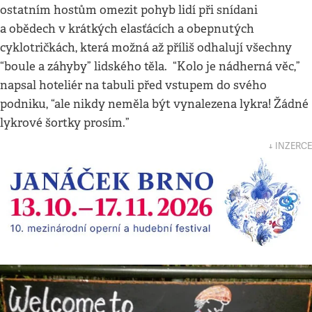
ostatním hostům omezit pohyb lidí při snídani
a obědech v krátkých elasťácích a obepnutých
cyklotričkách, která možná až příliš odhalují všechny
“boule a záhyby” lidského těla. “Kolo je nádherná věc,”
napsal hoteliér na tabuli před vstupem do svého
podniku, “ale nikdy neměla být vynalezena lykra! Žádné
lykrové šortky prosím.”
↓ INZERCE