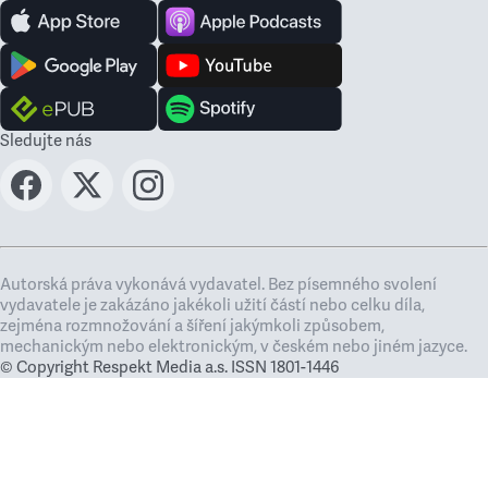
Sledujte nás
Autorská práva vykonává vydavatel. Bez písemného svolení
vydavatele je zakázáno jakékoli užití částí nebo celku díla,
zejména rozmnožování a šíření jakýmkoli způsobem,
mechanickým nebo elektronickým, v českém nebo jiném jazyce.
© Copyright Respekt Media a.s. ISSN 1801-1446