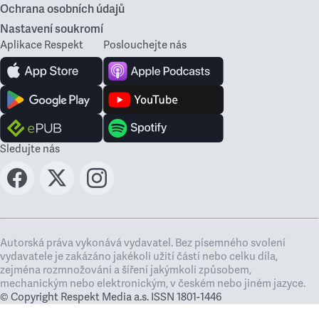
Ochrana osobních údajů
Nastavení soukromí
Aplikace Respekt
Poslouchejte nás
Sledujte nás
Autorská práva vykonává vydavatel. Bez písemného svolení
vydavatele je zakázáno jakékoli užití částí nebo celku díla,
zejména rozmnožování a šíření jakýmkoli způsobem,
mechanickým nebo elektronickým, v českém nebo jiném jazyce.
© Copyright Respekt Media a.s. ISSN 1801-1446