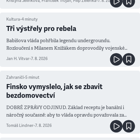
Kristýna Jelínková
,
František Trojan
,
Filip Zelenka
•
7. 8. 2026
Kultura
•
4
minuty
Tři výstřely pro rebela
Babišova vláda pohřbila legendu undergroundu.
Rozloučení s Milanem Knížákem doprovodily vojenské
salvy i kritika pokrokářů
Jan H. Vitvar
•
7. 8. 2026
Zahraničí
•
5
minut
Finsko vymyslelo, jak se zbavit
bezdomovectví
DOBRÉ ZPRÁVY ODJINUD. Základ receptu je banální i
náročný současně: aby to vláda opravdu považovala za
prioritu
Tomáš Lindner
•
7. 8. 2026