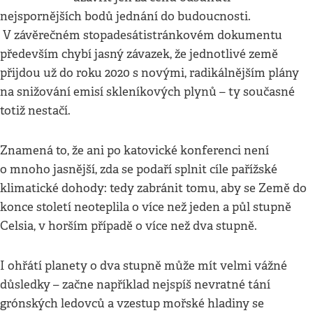
nejspornějších bodů jednání do budoucnosti.
V závěrečném stopadesátistránkovém dokumentu
především chybí jasný závazek, že jednotlivé země
přijdou už do roku 2020 s novými, radikálnějším plány
na snižování emisí skleníkových plynů – ty současné
totiž nestačí.
Znamená to, že ani po katovické konferenci není
o mnoho jasnější, zda se podaří splnit cíle pařížské
klimatické dohody: tedy zabránit tomu, aby se Země do
konce století neoteplila o více než jeden a půl stupně
Celsia, v horším případě o více než dva stupně.
I ohřátí planety o dva stupně může mít velmi vážné
důsledky – začne například nejspíš nevratné tání
grónských ledovců a vzestup mořské hladiny se