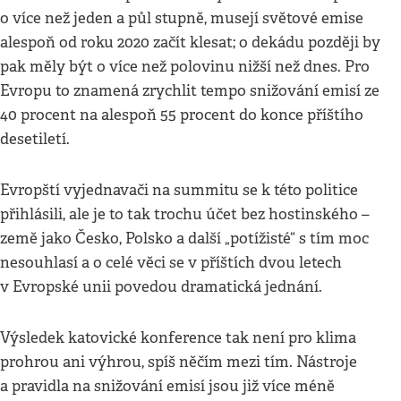
o více než jeden a půl stupně, musejí světové emise
alespoň od roku 2020 začít klesat; o dekádu později by
pak měly být o více než polovinu nižší než dnes. Pro
Evropu to znamená zrychlit tempo snižování emisí ze
40 procent na alespoň 55 procent do konce příštího
desetiletí.
Evropští vyjednavači na summitu se k této politice
přihlásili, ale je to tak trochu účet bez hostinského –
země jako Česko, Polsko a další „potížisté“ s tím moc
nesouhlasí a o celé věci se v příštích dvou letech
v Evropské unii povedou dramatická jednání.
Výsledek katovické konference tak není pro klima
prohrou ani výhrou, spíš něčím mezi tím. Nástroje
a pravidla na snižování emisí jsou již více méně