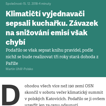
Společnost
•
15. 12. 2018
•
4
minuty
Klimatičtí vyjednavači
sepsali kuchařku. Závazek
na snižování emisí však
chybí
Podařilo se však sepsat knihu pravidel, podle
nichž se bude realizovat tři roky stará dohoda z
Paříže
Martin Uhlíř
•
Polsko
D
ohodou všech více než 190 zemí OSN
skončil v sobotu večer klimatický summit
v polských Katovicích. Podařilo se ji ovšem
uzavřít jen za cenu odsunutí