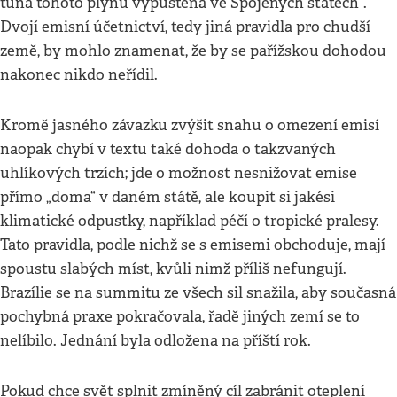
tuna tohoto plynu vypuštěná ve Spojených státech“.
Dvojí emisní účetnictví, tedy jiná pravidla pro chudší
země, by mohlo znamenat, že by se pařížskou dohodou
nakonec nikdo neřídil.
Kromě jasného závazku zvýšit snahu o omezení emisí
naopak chybí v textu také dohoda o takzvaných
uhlíkových trzích; jde o možnost nesnižovat emise
přímo „doma“ v daném státě, ale koupit si jakési
klimatické odpustky, například péčí o tropické pralesy.
Tato pravidla, podle nichž se s emisemi obchoduje, mají
spoustu slabých míst, kvůli nimž příliš nefungují.
Brazílie se na summitu ze všech sil snažila, aby současná
pochybná praxe pokračovala, řadě jiných zemí se to
nelíbilo. Jednání byla odložena na příští rok.
Pokud chce svět splnit zmíněný cíl zabránit oteplení