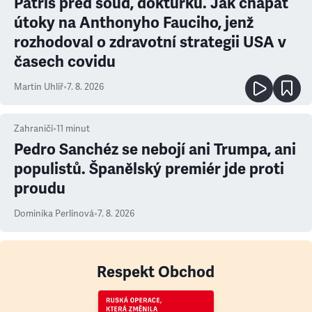
Patříš před soud, doktůrku. Jak chápat
útoky na Anthonyho Fauciho, jenž
rozhodoval o zdravotní strategii USA v
časech covidu
Martin Uhlíř
•
7. 8. 2026
Zahraničí
•
11
minut
Pedro Sanchéz se nebojí ani Trumpa, ani
populistů. Španělský premiér jde proti
proudu
Dominika Perlínová
•
7. 8. 2026
Respekt Obchod