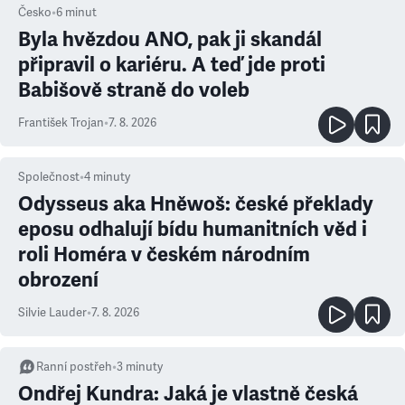
Česko
•
6
minut
Byla hvězdou ANO, pak ji skandál
připravil o kariéru. A teď jde proti
Babišově straně do voleb
František Trojan
•
7. 8. 2026
Společnost
•
4
minuty
Odysseus aka Hněwoš: české překlady
eposu odhalují bídu humanitních věd i
roli Homéra v českém národním
obrození
Silvie Lauder
•
7. 8. 2026
Ranní postřeh
•
3
minuty
Ondřej Kundra: Jaká je vlastně česká