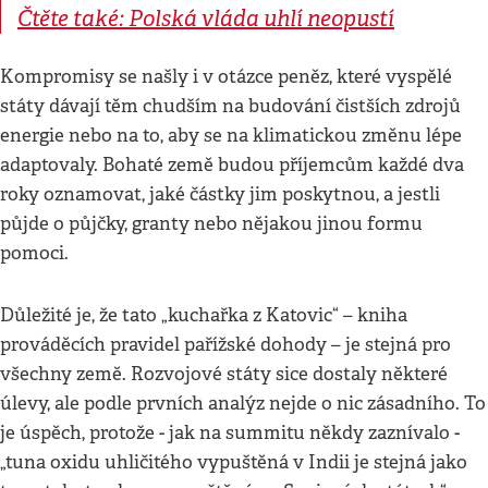
Čtěte také: Polská vláda uhlí neopustí
Kompromisy se našly i v otázce peněz, které vyspělé
státy dávají těm chudším na budování čistších zdrojů
energie nebo na to, aby se na klimatickou změnu lépe
adaptovaly. Bohaté země budou příjemcům každé dva
roky oznamovat, jaké částky jim poskytnou, a jestli
půjde o půjčky, granty nebo nějakou jinou formu
pomoci.
Důležité je, že tato „kuchařka z Katovic“ – kniha
prováděcích pravidel pařížské dohody – je stejná pro
všechny země. Rozvojové státy sice dostaly některé
úlevy, ale podle prvních analýz nejde o nic zásadního. To
je úspěch, protože - jak na summitu někdy zaznívalo -
„tuna oxidu uhličitého vypuštěná v Indii je stejná jako