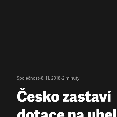
Společnost
•
8. 11. 2018
•
2
minuty
Česko zastaví
dotace na uhe