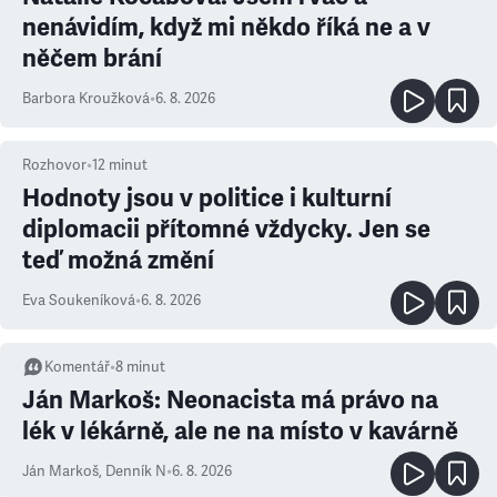
nenávidím, když mi někdo říká ne a v
něčem brání
Barbora Kroužková
•
6. 8. 2026
Rozhovor
•
12
minut
Hodnoty jsou v politice i kulturní
diplomacii přítomné vždycky. Jen se
teď možná změní
Eva Soukeníková
•
6. 8. 2026
Komentář
•
8
minut
Ján Markoš: Neonacista má právo na
lék v lékárně, ale ne na místo v kavárně
Ján Markoš
,
Denník N
•
6. 8. 2026