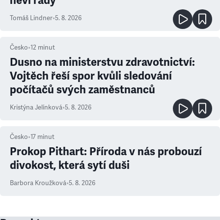
neví rady
Tomáš Lindner
•
5. 8. 2026
Česko
•
12
minut
Dusno na ministerstvu zdravotnictví:
Vojtěch řeší spor kvůli sledování
počítačů svých zaměstnanců
Kristýna Jelínková
•
5. 8. 2026
Česko
•
17
minut
Prokop Pithart: Příroda v nás probouzí
divokost, která sytí duši
Barbora Kroužková
•
5. 8. 2026