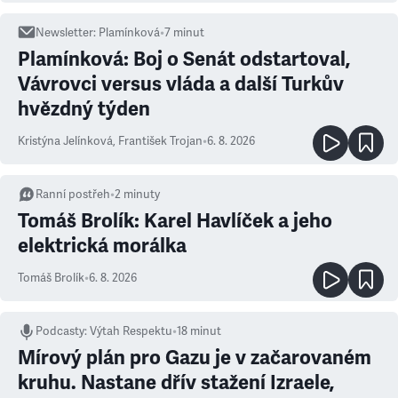
Newsletter
:
Plamínková
•
7
minut
Plamínková: Boj o Senát odstartoval,
Vávrovci versus vláda a další Turkův
hvězdný týden
Kristýna Jelínková
,
František Trojan
•
6. 8. 2026
Ranní postřeh
•
2
minuty
Tomáš Brolík: Karel Havlíček a jeho
elektrická morálka
Tomáš Brolík
•
6. 8. 2026
Podcasty
:
Výtah Respektu
•
18 minut
Mírový plán pro Gazu je v začarovaném
kruhu. Nastane dřív stažení Izraele,