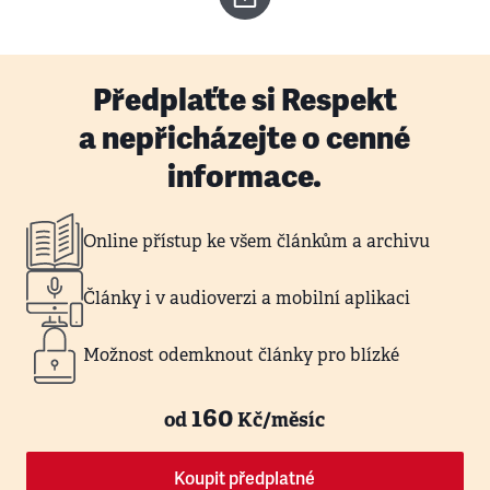
Předplaťte si Respekt
a nepřicházejte o cenné
informace.
Online přístup ke všem článkům a archivu
Články i v audioverzi a mobilní aplikaci
Možnost odemknout články pro blízké
160
od
Kč/měsíc
Koupit předplatné