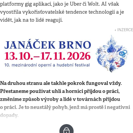
platformy gig aplikací, jako je Uber či Wolt. AI však
vyostřila vykořisťovatelské tendence technologií a je
vidět, jak na to lidé reagují.
↓ INZERCE
Na druhou stranu ale takhle pokrok fungoval vždy.
Přestaneme používat uhlí a horníci přijdou o práci,
změníme způsob výroby a lidé v továrnách přijdou
o práci. Je to neustálý pohyb, jenž má prostě i negativní
dopady.