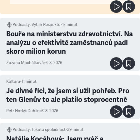
Podcasty
:
Výtah Respektu
•
17 minut
Bouře na ministerstvu zdravotnictví. Na
analýzu o efektivitě zaměstnanců padl
skoro milion korun
Zuzana Machálková
•
6. 8. 2026
Kultura
•
11
minut
Je divné říci, že jsem si užil pohřeb. Pro
ten Glenův to ale platilo stoprocentně
Petr Horký
•
Dublin
•
6. 8. 2026
Podcasty
:
Tekutá společnost
•
39 minut
Natálie Kocábová: Jsem rváč a