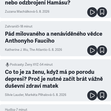
nebo odzbrojení Hamásu?
Zuzana Machálková
•
5. 8. 2026
Zahraničí
•
18
minut
Pád milovaného a nenáviděného vědce
Anthonyho Fauciho
Katherine J. Wu
,
The Atlantic
•
5. 8. 2026
Podcasty
:
Ženy XYZ
•
54 minut
Co to je za ženu, když má po porodu
depresi? Proč je nutné začít brát vážně
duševní zdraví matek
Silvie Lauder
,
Markéta Plíhalová
•
5. 8. 2026
Hudba
•
7
minut