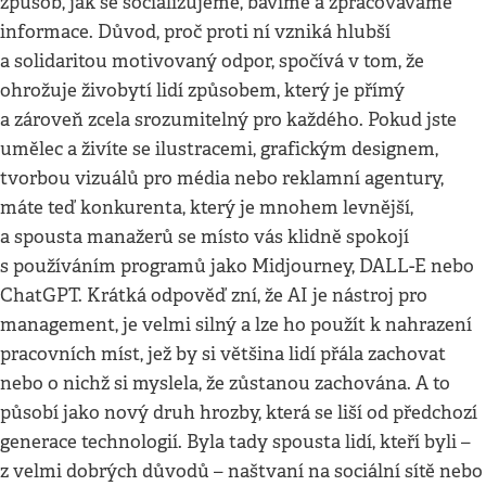
způsob, jak se socializujeme, bavíme a zpracováváme
informace. Důvod, proč proti ní vzniká hlubší
a solidaritou motivovaný odpor, spočívá v tom, že
ohrožuje živobytí lidí způsobem, který je přímý
a zároveň zcela srozumitelný pro každého. Pokud jste
umělec a živíte se ilustracemi, grafickým designem,
tvorbou vizuálů pro média nebo reklamní agentury,
máte teď konkurenta, který je mnohem levnější,
a spousta manažerů se místo vás klidně spokojí
s používáním programů jako Midjourney, DALL-E nebo
ChatGPT. Krátká odpověď zní, že AI je nástroj pro
management, je velmi silný a lze ho použít k nahrazení
pracovních míst, jež by si většina lidí přála zachovat
nebo o nichž si myslela, že zůstanou zachována. A to
působí jako nový druh hrozby, která se liší od předchozí
generace technologií. Byla tady spousta lidí, kteří byli –
z velmi dobrých důvodů – naštvaní na sociální sítě nebo