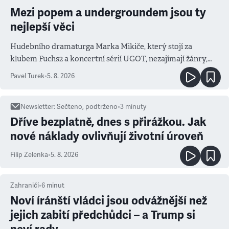
Mezi popem a undergroundem jsou ty
nejlepší věci
Hudebního dramaturga Marka Mikiče, který stojí za
klubem Fuchs2 a koncertní sérií UGOT, nezajímají žánry,
ale atmosféra
Pavel Turek
•
5. 8. 2026
Newsletter
:
Sečteno, podtrženo
•
3
minuty
Dříve bezplatně, dnes s přirážkou. Jak
nové náklady ovlivňují životní úroveň
Filip Zelenka
•
5. 8. 2026
Zahraničí
•
6
minut
Noví íránští vládci jsou odvážnější než
jejich zabití předchůdci – a Trump si