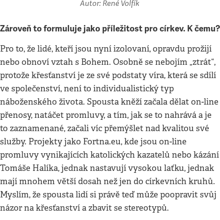
Autor: René Volfík
Zároveň to formuluje jako příležitost pro církev. K čemu?
Pro to, že lidé, kteří jsou nyní izolovaní, opravdu prožijí
nebo obnoví vztah s Bohem. Osobně se nebojím „ztrát“,
protože křesťanství je ze své podstaty víra, která se sdílí
ve společenství, není to individualistický typ
náboženského života. Spousta kněží začala dělat on-line
přenosy, natáčet promluvy, a tím, jak se to nahrává a je
to zaznamenané, začali víc přemýšlet nad kvalitou své
služby. Projekty jako Fortna.eu, kde jsou on-line
promluvy vynikajících katolických kazatelů nebo kázání
Tomáše Halíka, jednak nastavují vysokou laťku, jednak
mají mnohem větší dosah než jen do církevních kruhů.
Myslím, že spousta lidí si právě teď může poopravit svůj
názor na křesťanství a zbavit se stereotypů.