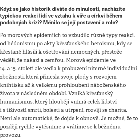
Když se jako historik díváte do minulosti, nacházíte
typickou reakci lidí ve vztahu k víře a církvi během
podobných krizí? Měnilo se její postavení a role?
Po morových epidemiích to vzbudilo různé typy reakcí,
od hédonismu po akty křesťanského heroismu, kdy se
křesťané hlásili k ošetřování nemocných, přestože
věděli, že nakazí a zemřou. Morová epidemie ve
14. a 15. století ale vedla k probuzení niterné individuální
zbožnosti, která přinesla svoje plody s rozvojem
knihtisku až k velkému prohloubení náboženského
života v následném období. Vzniká křesťanský
humanismus, který hlouběji vnímá celek lidství
i s tíživostí smrti, bolesti a utrpení, rozvíjí se charita.
Není ale automatické, že dojde k obnově. Je možné, že to
později rychle vytěsníme a vrátíme se k běžnému
provozu.