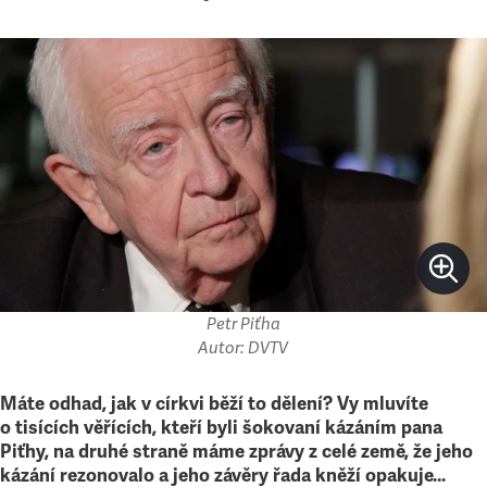
Petr Piťha
Autor: DVTV
Máte odhad, jak v církvi běží to dělení? Vy mluvíte
o tisících věřících, kteří byli šokovaní kázáním pana
Piťhy, na druhé straně máme zprávy z celé země, že jeho
kázání rezonovalo a jeho závěry řada kněží opakuje…