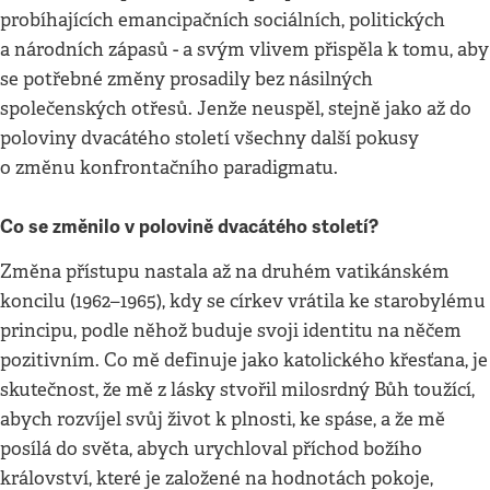
probíhajících emancipačních sociálních, politických
a národních zápasů - a svým vlivem přispěla k tomu, aby
se potřebné změny prosadily bez násilných
společenských otřesů. Jenže neuspěl, stejně jako až do
poloviny dvacátého století všechny další pokusy
o změnu konfrontačního paradigmatu.
Co se změnilo v polovině dvacátého století?
Změna přístupu nastala až na druhém vatikánském
koncilu (1962–1965), kdy se církev vrátila ke starobylému
principu, podle něhož buduje svoji identitu na něčem
pozitivním. Co mě definuje jako katolického křesťana, je
skutečnost, že mě z lásky stvořil milosrdný Bůh toužící,
abych rozvíjel svůj život k plnosti, ke spáse, a že mě
posílá do světa, abych urychloval příchod božího
království, které je založené na hodnotách pokoje,