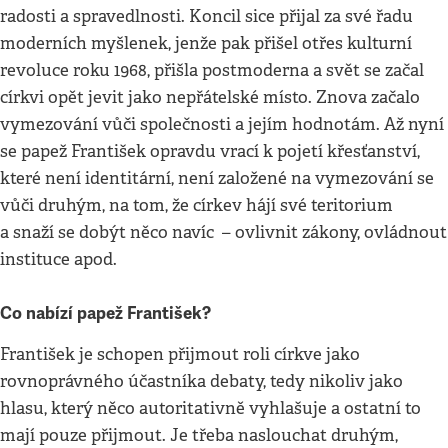
radosti a spravedlnosti. Koncil sice přijal za své řadu
moderních myšlenek, jenže pak přišel otřes kulturní
revoluce roku 1968, přišla postmoderna a svět se začal
církvi opět jevit jako nepřátelské místo. Znova začalo
vymezování vůči společnosti a jejím hodnotám. Až nyní
se papež František opravdu vrací k pojetí křesťanství,
které není identitární, není založené na vymezování se
vůči druhým, na tom, že církev hájí své teritorium
a snaží se dobýt něco navíc – ovlivnit zákony, ovládnout
instituce apod.
Co nabízí papež František?
František je schopen přijmout roli církve jako
rovnoprávného účastníka debaty, tedy nikoliv jako
hlasu, který něco autoritativně vyhlašuje a ostatní to
mají pouze přijmout. Je třeba naslouchat druhým,