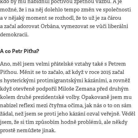
kdo by mu nabídnul poctivou zpětnou vazbu. A je
možné, že i na něj dolehlo tempo změn ve společnosti
a v nějaký moment se rozhodl, že to už je za čárou
a začal adorovat Orbána, vymezovat se vůči liberální
demokracii.
A co Petr Piťha?
Ano, měl jsem velmi přátelské vztahy také s Petrem
Piťhou. Měnit se to začalo, až když v roce 2015 začal
s hysterickými protimigrantskými kázáními, a rovněž
když otevřeně podpořil Miloše Zemana před druhým
kolem druhé prezidentské volby. Opakovaně jsem mu
nabízel reflexi mezi čtyřma očima, jak nás o to on sám
žádal, než jsem se proti jeho kázání ozval veřejně. Věděl
jsem, že si tím způsobím hodně problémů, ale někdy
prostě nemůžete jinak.