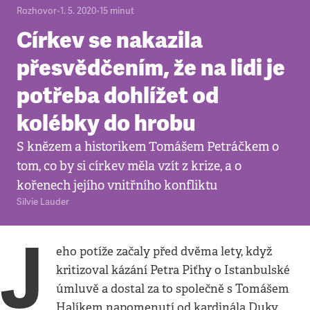
Rozhovor
•
1. 5. 2020
•
15
minut
Církev se nakazila
přesvědčením, že na lidi je
potřeba dohlížet od
kolébky do hrobu
S knězem a historikem Tomášem Petráčkem o
tom, co by si církev měla vzít z krize, a o
kořenech jejího vnitřního konfliktu
Silvie Lauder
J
eho potíže začaly před dvěma lety, když
kritizoval kázání Petra Piťhy o Istanbulské
úmluvě a dostal za to společně s Tomášem
Halíkem napomenutí od kardinála Duky.