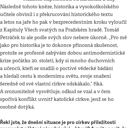
Následně tohoto kněze, historika a vysokoškolského
učitele obvinil i z překrucování historického textu
a letos na jaře ho pak v bezprecedentním kroku vyloučil
z Kapituly Všech svatých na Pražském hradě. Tomáš
Petráček to ale podle svých slov nebere úkorně. „Pro mě
jako pro historika je to dokonce přínosná zkušenost,
protože se profesně zabývám dobou antimodernistické
krize počátku 20. století, kdy si mnoho duchovních
a učenců, kteří se snažili o poctivé vědecké bádání
a hledali cestu k modernímu světu, svoje snažení
šeredně od své vlastní církve odskákalo,“ říká.
A srozumitelně vysvětluje, odkud se vzal a v čem
spočívá konflikt uvnitř katolické církve, jenž se ho
osobně dotýká.
Řekl jste, že dnešní situace je pro církev příležitostí