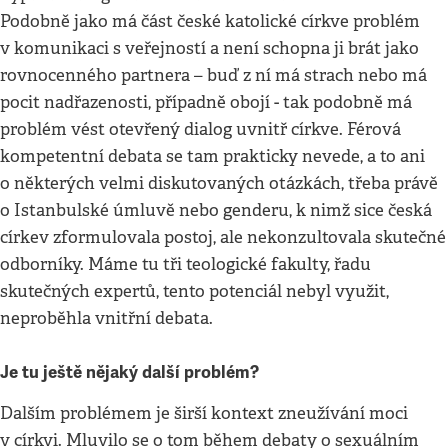
Podobně jako má část české katolické církve problém
v komunikaci s veřejností a není schopna ji brát jako
rovnocenného partnera – buď z ní má strach nebo má
pocit nadřazenosti, případně obojí - tak podobně má
problém vést otevřený dialog uvnitř církve. Férová
kompetentní debata se tam prakticky nevede, a to ani
o některých velmi diskutovaných otázkách, třeba právě
o Istanbulské úmluvě nebo genderu, k nimž sice česká
církev zformulovala postoj, ale nekonzultovala skutečné
odborníky. Máme tu tři teologické fakulty, řadu
skutečných expertů, tento potenciál nebyl využit,
neproběhla vnitřní debata.
Je tu ještě nějaký další problém?
Dalším problémem je širší kontext zneužívání moci
v církvi. Mluvilo se o tom během debaty o sexuálním