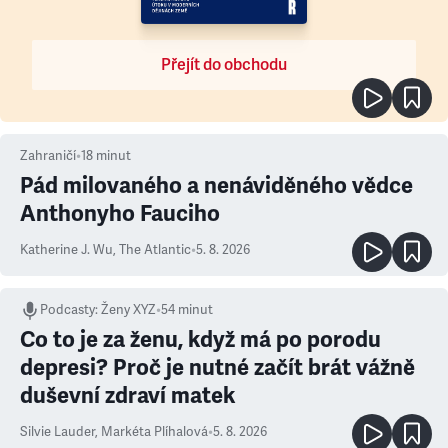
Přejít do obchodu
Zahraničí
•
18
minut
Pád milovaného a nenáviděného vědce
Anthonyho Fauciho
Katherine J. Wu
,
The Atlantic
•
5. 8. 2026
Podcasty
:
Ženy XYZ
•
54 minut
Co to je za ženu, když má po porodu
depresi? Proč je nutné začít brát vážně
duševní zdraví matek
Silvie Lauder
,
Markéta Plíhalová
•
5. 8. 2026