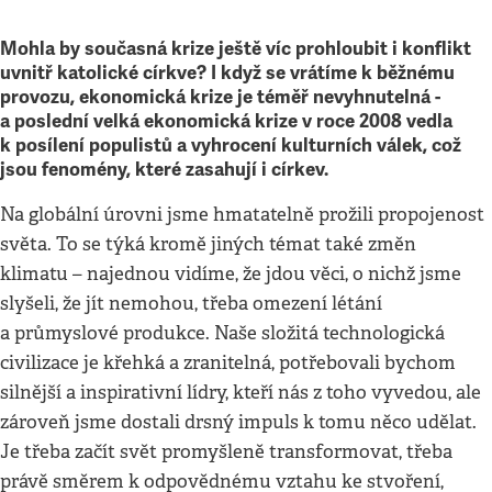
Mohla by současná krize ještě víc prohloubit i konflikt
uvnitř katolické církve? I když se vrátíme k běžnému
provozu, ekonomická krize je téměř nevyhnutelná -
a poslední velká ekonomická krize v roce 2008 vedla
k posílení populistů a vyhrocení kulturních válek, což
jsou fenomény, které zasahují i církev.
Na globální úrovni jsme hmatatelně prožili propojenost
světa. To se týká kromě jiných témat také změn
klimatu – najednou vidíme, že jdou věci, o nichž jsme
slyšeli, že jít nemohou, třeba omezení létání
a průmyslové produkce. Naše složitá technologická
civilizace je křehká a zranitelná, potřebovali bychom
silnější a inspirativní lídry, kteří nás z toho vyvedou, ale
zároveň jsme dostali drsný impuls k tomu něco udělat.
Je třeba začít svět promyšleně transformovat, třeba
právě směrem k odpovědnému vztahu ke stvoření,