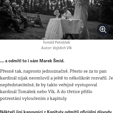
Tomáš Petráček
Autor: Vojtěch Vlk
…. a odmítl to i sám Marek Šmíd.
Přesně tak, naprosto jednoznačně. Přesto se za to pan
kardinál nijak neomluvil a ještě to několikrát rozvařil. Je
nepředstavitelné, že by takto veřejně vystupoval
kardinál Tomášek nebo Vlk. A do třetice přišlo
potrestání vyloučením z kapituly.
Někteří jiní kanovníci z Kapituly odmítli oficiální důvody