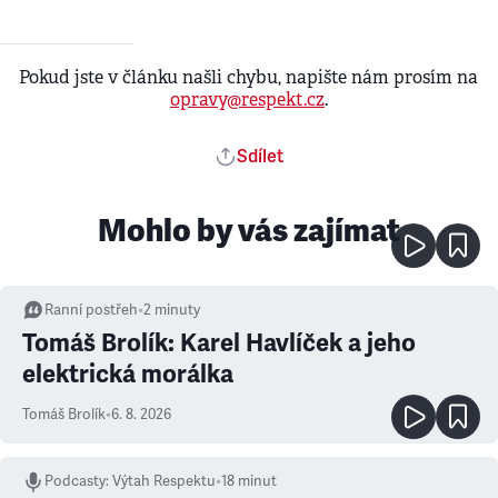
Pokud jste v článku našli chybu, napište nám prosím na
opravy@respekt.cz
.
Sdílet
Mohlo by vás zajímat
Ranní postřeh
•
2
minuty
Tomáš Brolík: Karel Havlíček a jeho
elektrická morálka
Tomáš Brolík
•
6. 8. 2026
Podcasty
:
Výtah Respektu
•
18 minut