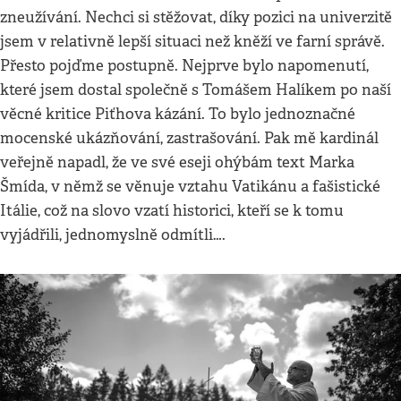
zneužívání. Nechci si stěžovat, díky pozici na univerzitě
jsem v relativně lepší situaci než kněží ve farní správě.
Přesto pojďme postupně. Nejprve bylo napomenutí,
které jsem dostal společně s Tomášem Halíkem po naší
věcné kritice Piťhova kázání. To bylo jednoznačné
mocenské ukázňování, zastrašování. Pak mě kardinál
veřejně napadl, že ve své eseji ohýbám text Marka
Šmída, v němž se věnuje vztahu Vatikánu a fašistické
Itálie, což na slovo vzatí historici, kteří se k tomu
vyjádřili, jednomyslně odmítli….