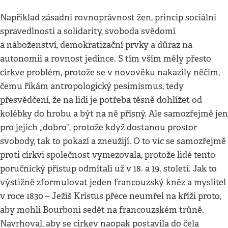
Například zásadní rovnoprávnost žen, princip sociální
spravedlnosti a solidarity, svoboda svědomí
a náboženství, demokratizační prvky a důraz na
autonomii a rovnost jedince. S tím vším měly přesto
církve problém, protože se v novověku nakazily něčím,
čemu říkám antropologický pesimismus, tedy
přesvědčení, že na lidi je potřeba těsně dohlížet od
kolébky do hrobu a být na ně přísný. Ale samozřejmě jen
pro jejich „dobro“, protože když dostanou prostor
svobody, tak to pokazí a zneužijí. O to víc se samozřejmě
proti církvi společnost vymezovala, protože lidé tento
poručnický přístup odmítali už v 18. a 19. století. Jak to
výstižně zformulovat jeden francouzský kněz a myslitel
v roce 1830 – Ježíš Kristus přece neumřel na kříži proto,
aby mohli Bourboni sedět na francouzském trůně.
Navrhoval, aby se církev naopak postavila do čela