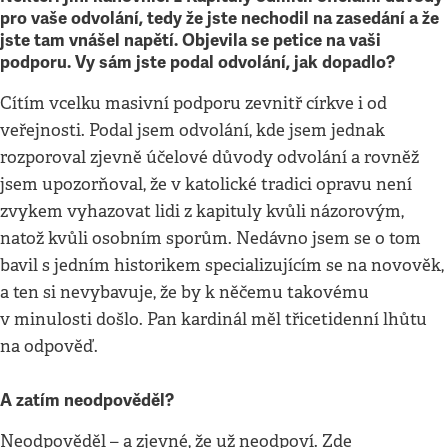
pro vaše odvolání, tedy že jste nechodil na zasedání a že
jste tam vnášel napětí. Objevila se petice na vaši
podporu. Vy sám jste podal odvolání, jak dopadlo?
Cítím vcelku masivní podporu zevnitř církve i od
veřejnosti. Podal jsem odvolání, kde jsem jednak
rozporoval zjevně účelové důvody odvolání a rovněž
jsem upozorňoval, že v katolické tradici opravu není
zvykem vyhazovat lidi z kapituly kvůli názorovým,
natož kvůli osobním sporům. Nedávno jsem se o tom
bavil s jedním historikem specializujícím se na novověk,
a ten si nevybavuje, že by k něčemu takovému
v minulosti došlo. Pan kardinál měl třicetidenní lhůtu
na odpověď.
A zatím neodpověděl?
Neodpověděl – a zjevné, že už neodpoví. Zde