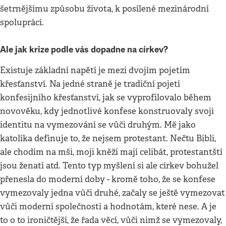
šetrnějšímu způsobu života, k posílené mezinárodní
spolupráci.
Ale jak krize podle vás dopadne na církev?
Existuje základní napětí je mezi dvojím pojetím
křesťanství. Na jedné straně je tradiční pojetí
konfesijního křesťanství, jak se vyprofilovalo během
novověku, kdy jednotlivé konfese konstruovaly svoji
identitu na vymezování se vůči druhým. Mě jako
katolíka definuje to, že nejsem protestant. Nečtu Bibli,
ale chodím na mši, moji kněží mají celibát, protestantští
jsou ženatí atd. Tento typ myšlení si ale církev bohužel
přenesla do moderní doby - kromě toho, že se konfese
vymezovaly jedna vůči druhé, začaly se ještě vymezovat
vůči moderní společnosti a hodnotám, které nese. A je
to o to ironičtější, že řada věcí, vůči nimž se vymezovaly,