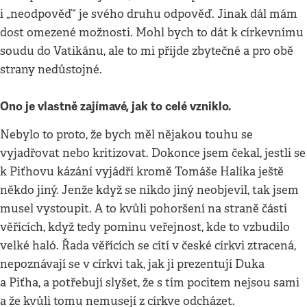
i „neodpověď“ je svého druhu odpověď. Jinak dál mám
dost omezené možnosti. Mohl bych to dát k církevnímu
soudu do Vatikánu, ale to mi přijde zbytečné a pro obě
strany nedůstojné.
Ono je vlastně zajímavé, jak to celé vzniklo.
Nebylo to proto, že bych měl nějakou touhu se
vyjadřovat nebo kritizovat. Dokonce jsem čekal, jestli se
k Piťhovu kázání vyjádří kromě Tomáše Halíka ještě
někdo jiný. Jenže když se nikdo jiný neobjevil, tak jsem
musel vystoupit. A to kvůli pohoršení na straně části
věřících, když tedy pominu veřejnost, kde to vzbudilo
velké haló. Řada věřících se cítí v české církvi ztracená,
nepoznávají se v církvi tak, jak ji prezentují Duka
a Piťha, a potřebují slyšet, že s tím pocitem nejsou sami
a že kvůli tomu nemusejí z církve odcházet.