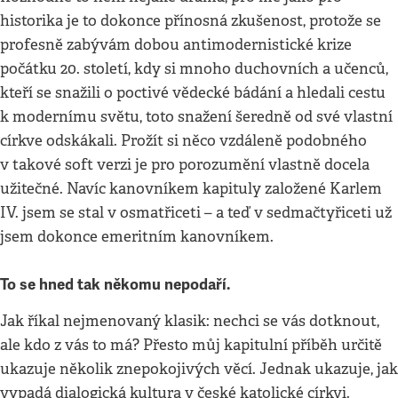
historika je to dokonce přínosná zkušenost, protože se
profesně zabývám dobou antimodernistické krize
počátku 20. století, kdy si mnoho duchovních a učenců,
kteří se snažili o poctivé vědecké bádání a hledali cestu
k modernímu světu, toto snažení šeredně od své vlastní
církve odskákali. Prožít si něco vzdáleně podobného
v takové soft verzi je pro porozumění vlastně docela
užitečné. Navíc kanovníkem kapituly založené Karlem
IV. jsem se stal v osmatřiceti – a teď v sedmačtyřiceti už
jsem dokonce emeritním kanovníkem.
To se hned tak někomu nepodaří.
Jak říkal nejmenovaný klasik: nechci se vás dotknout,
ale kdo z vás to má? Přesto můj kapitulní příběh určitě
ukazuje několik znepokojivých věcí. Jednak ukazuje, jak
vypadá dialogická kultura v české katolické církvi.