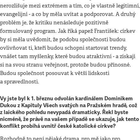
nerozlišuje mezi extrémem a tím, co je vlastně legitimní,
evangelijní - a co by měla uvítat a podporovat. A druhý
problém je, že kritiku nenásleduje pozitivně
formulovaný program. Jak říká papež František: církev
by si měla uvědomit, že podobu společnosti budou
ovlivňovat ti, kteří budou schopni startovat trendy,
vnášet tam myšlenky, které budou atraktivní - a získají
si na svou stranu veřejnost, protože budou přínosné.
Budou společnost posouvat k větší lidskosti
a spravedlnosti.
Vy jste byl k 1. březnu odvolán kardinálem Dominikem
Dukou z Kapituly Všech svatých na Pražském hradě, což
z laického pohledu nevypadá dramaticky. Řekl byste
nicméně, že právě na vašem případě se ukazuje, jak tento
konflikt probíhá uvnitř české katolické církve?
Rozhodně to není nějaké drama, pro mě jako pro