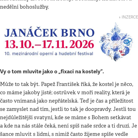
nedělní bohoslužby.
↓ INZERCE
Vy o tom mluvíte jako o „fixaci na kostely“.
Může to tak být. Papež František říká, že kostel je něco,
co máme jakoby jisté; ostrůvek v moři reality, která je
často vnímaná jako nepřátelská. Teď je čas a příležitost
se zamyslet nad tím, jestli to tak je doopravdy. Jestli tou
nejdůležitější svatyní, kde se máme s Bohem setkávat
a kde na nás stále čeká, není spíš naše srdce a ti druzí. Je
šance mluvit s lidmi, s nimiž často žijeme spíše vedle