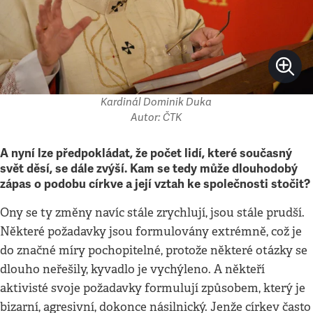
Kardinál Dominik Duka
Autor: ČTK
A nyní lze předpokládat, že počet lidí, které současný
svět děsí, se dále zvýší. Kam se tedy může dlouhodobý
zápas o podobu církve a její vztah ke společnosti stočit?
Ony se ty změny navíc stále zrychlují, jsou stále prudší.
Některé požadavky jsou formulovány extrémně, což je
do značné míry pochopitelné, protože některé otázky se
dlouho neřešily, kyvadlo je vychýleno. A někteří
aktivisté svoje požadavky formulují způsobem, který je
bizarní, agresivní, dokonce násilnický. Jenže církev často