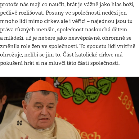
protože nás mají co naučit, brát je vážně jako hlas boží,
pečlivě rozlišovat. Posuny ve společnosti neděsí jen
mnoho lidí mimo církev, ale i věřící – najednou jsou tu
práva různých menšin, společnost naslouchá dětem
a mládeži, už je nebere jako nesvéprávné, ohromně se
změnila role žen ve společnosti. To spoustu lidí vnitřně
ohrožuje, nelíbí se jim to. Část katolické církve má
pokušení hrát si na mluvčí této části společnosti.