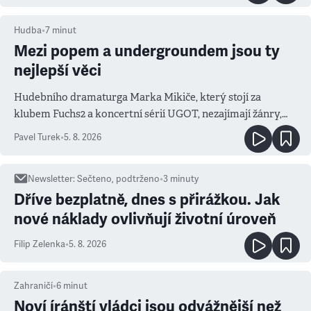
Hudba
•
7
minut
Mezi popem a undergroundem jsou ty
nejlepší věci
Hudebního dramaturga Marka Mikiče, který stojí za
klubem Fuchs2 a koncertní sérií UGOT, nezajímají žánry,
ale atmosféra
Pavel Turek
•
5. 8. 2026
Newsletter
:
Sečteno, podtrženo
•
3
minuty
Dříve bezplatně, dnes s přirážkou. Jak
nové náklady ovlivňují životní úroveň
Filip Zelenka
•
5. 8. 2026
Zahraničí
•
6
minut
Noví íránští vládci jsou odvážnější než