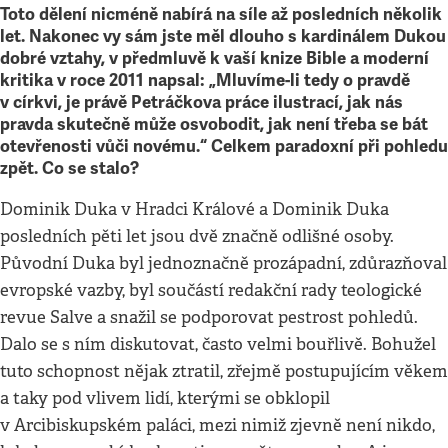
Toto dělení nicméně nabírá na síle až posledních několik
let. Nakonec vy sám jste měl dlouho s kardinálem Dukou
dobré vztahy, v předmluvě k vaší knize Bible a moderní
kritika v roce 2011 napsal: „Mluvíme-li tedy o pravdě
v církvi, je právě Petráčkova práce ilustrací, jak nás
pravda skutečně může osvobodit, jak není třeba se bát
otevřenosti vůči novému.“ Celkem paradoxní při pohledu
zpět. Co se stalo?
Dominik Duka v Hradci Králové a Dominik Duka
posledních pěti let jsou dvě značně odlišné osoby.
Původní Duka byl jednoznačně prozápadní, zdůrazňoval
evropské vazby, byl součástí redakční rady teologické
revue Salve a snažil se podporovat pestrost pohledů.
Dalo se s ním diskutovat, často velmi bouřlivě. Bohužel
tuto schopnost nějak ztratil, zřejmě postupujícím věkem
a taky pod vlivem lidí, kterými se obklopil
v Arcibiskupském paláci, mezi nimiž zjevně není nikdo,