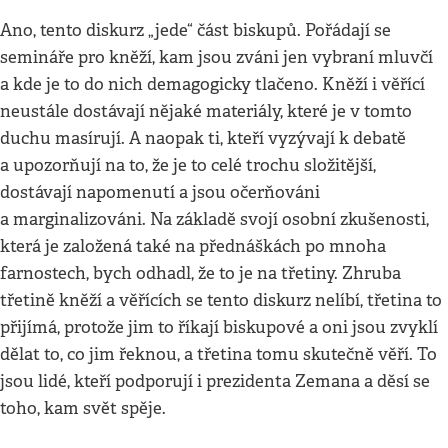
Ano, tento diskurz „jede“ část biskupů. Pořádají se
semináře pro kněží, kam jsou zváni jen vybraní mluvčí
a kde je to do nich demagogicky tlačeno. Kněží i věřící
neustále dostávají nějaké materiály, které je v tomto
duchu masírují. A naopak ti, kteří vyzývají k debatě
a upozorňují na to, že je to celé trochu složitější,
dostávají napomenutí a jsou očerňováni
a marginalizováni. Na základě svojí osobní zkušenosti,
která je založená také na přednáškách po mnoha
farnostech, bych odhadl, že to je na třetiny. Zhruba
třetině kněží a věřících se tento diskurz nelíbí, třetina to
přijímá, protože jim to říkají biskupové a oni jsou zvyklí
dělat to, co jim řeknou, a třetina tomu skutečně věří. To
jsou lidé, kteří podporují i prezidenta Zemana a děsí se
toho, kam svět spěje.