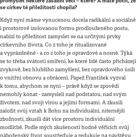
promyslet některé zásadní věci – které? A máte pocit, že
se církev té příležitosti chopila?
Když nyní máme vynucenou, docela radikální a sociálně
i prostorově izolovanou formu prodlouženého postu,
nabízí to příležitost zamyslet se na určitými prvky
církevního života. Co z toho je ritualizované
a vyprázdněné - a co z toho je opravdové a nosné. Týká
se to třeba svátosti smíření, ke které lidé často přicházejí
zvykově, bez hlubšího zamyšlení, bez opravdového úsilí
o vnitřní obnovu a obrácení. Papež František vyzval
k tomu, abychom se nyní – právě když se zpovědi
nemohly konat - zamysleli nad podstatou, nad svým
životem, nad svojí vírou a jejími formami. A zkusili
založit svůj vztah k Bohu na individuální, niternější
zbožnosti, zkusili dát více prostoru individuální
modlitbě. Podle mých zkušeností hodně věřících svůj
náboženský život soustřeďuje a redukuje na návštěvu