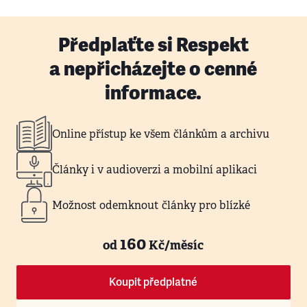
Předplaťte si Respekt
a nepřicházejte o cenné
informace.
Online přístup ke všem článkům a archivu
Články i v audioverzi a mobilní aplikaci
Možnost odemknout články pro blízké
160
od
Kč/měsíc
Koupit předplatné