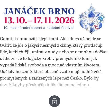
Odmítat eutanazii je legitimní. Ale - dnes už nejde se
tvářit, že jde o jakýsi nesmysl z ciziny, který protlačují
lidé, kteří chtějí umírat z nudy, nebo se nemohou dočkat
dědictví. Je to logický krok v přemýšlení o tom, jak
vypadá lidská svoboda a moc nad vlastním životem.
Udělaly ho země, které obecně vzato mají hodně věcí
promyšlených a zařízených lépe než Česko. Bylo by
divné, kdyby přeskočilo tolika lidem najednou.