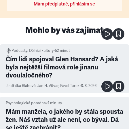
Mám předplatné, přihlásím se
Mohlo by vás zajímat
Podcasty
:
Dělníci kultury
•
52 minut
Čím lidi spojoval Glen Hansard? A jaká
byla nejtěžší filmová role jinanu
dvoulaločného?
Jindřiška Bláhová
,
Jan H. Vitvar
,
Pavel Turek
•
8. 8. 2026
Psychologická poradna
•
4
minuty
Mám manžela, o jakého by stála spousta
žen. Náš vztah už ale není, co býval. Dá
se ještě zachránit?