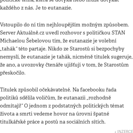
každého z nás. Je to eutanazie.
Vstoupilo do ní tím nejhloupějším možným způsobem.
Server Aktuálně.cz uvedl rozhovor s političkou STAN
Michaelou Šebelovou tím, že eutanazie je volební
„
“
tahák
této partaje. Nikdo ze Starostů si bezpochyby
nemyslí, že eutanazie je tahák, nicméně titulek sugeruje,
že ano, a uvozovky čtenáře ujišťují v tom, že Starostům
přeskočilo.
Titulek způsobil očekávatelné. Na facebooku řada
„
politiků sdělila voličům, že eutanazii
rozhodně
“
odmítají!
O jednom z podstatných politických témat
života a smrti vedeme hovor na úrovni špatné
titulkářské práce a postů na sociálních sítích.
↓ INZERCE