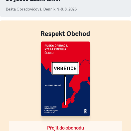
Beáta Obradovičová
,
Denník N
•
8. 8. 2026
Respekt Obchod
Přejít do obchodu