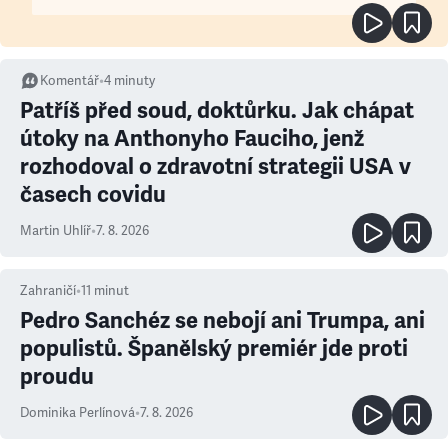
Komentář
•
4
minuty
Patříš před soud, doktůrku. Jak chápat
útoky na Anthonyho Fauciho, jenž
rozhodoval o zdravotní strategii USA v
časech covidu
Martin Uhlíř
•
7. 8. 2026
Zahraničí
•
11
minut
Pedro Sanchéz se nebojí ani Trumpa, ani
populistů. Španělský premiér jde proti
proudu
Dominika Perlínová
•
7. 8. 2026