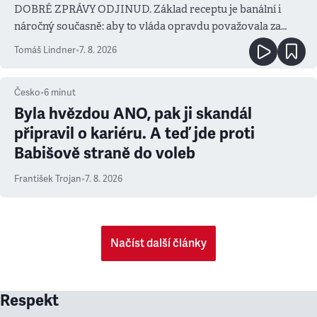
DOBRÉ ZPRÁVY ODJINUD. Základ receptu je banální i
náročný současně: aby to vláda opravdu považovala za
prioritu
Tomáš Lindner
•
7. 8. 2026
Česko
•
6
minut
Byla hvězdou ANO, pak ji skandál
připravil o kariéru. A teď jde proti
Babišově straně do voleb
František Trojan
•
7. 8. 2026
Načíst další články
Respekt