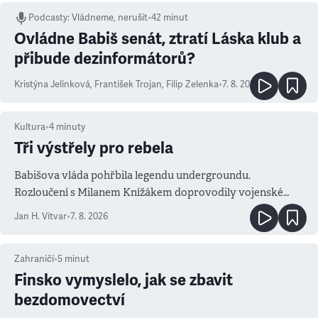
Podcasty
:
Vládneme, nerušit
•
42 minut
Ovládne Babiš senát, ztratí Láska klub a
přibude dezinformátorů?
Kristýna Jelínková
,
František Trojan
,
Filip Zelenka
•
7. 8. 2026
Kultura
•
4
minuty
Tři výstřely pro rebela
Babišova vláda pohřbila legendu undergroundu.
Rozloučení s Milanem Knížákem doprovodily vojenské
salvy i kritika pokrokářů
Jan H. Vitvar
•
7. 8. 2026
Zahraničí
•
5
minut
Finsko vymyslelo, jak se zbavit
bezdomovectví