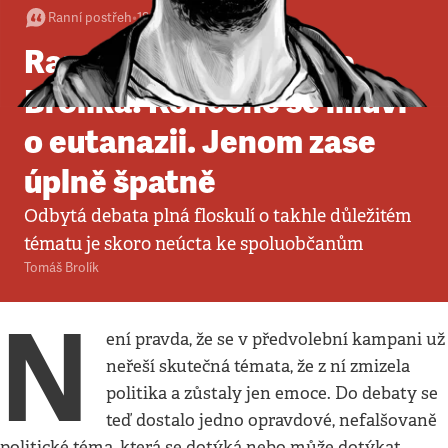
Ranní postřeh
•
18. 7. 2025
•
2
minuty
Ranní postřeh Tomáše
Brolíka: Konečně se mluví
o eutanazii. Jenom zase
úplně špatně
Odbytá debata plná floskulí o takhle důležitém
tématu je skoro neúcta ke spoluobčanům
Tomáš Brolík
N
ení pravda, že se v předvolební kampani už
neřeší skutečná témata, že z ní zmizela
politika a zůstaly jen emoce. Do debaty se
teď dostalo jedno opravdové, nefalšovaně
politické téma, která se dotýká nebo může dotýkat