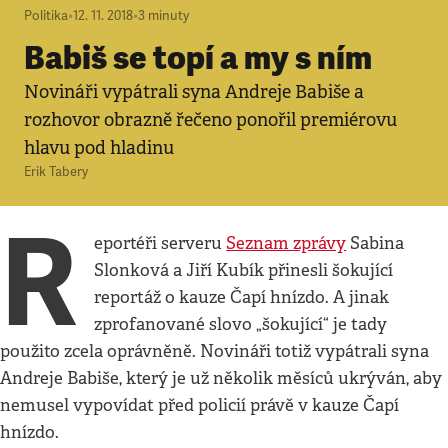
Politika
•
12. 11. 2018
•
3
minuty
Babiš se topí a my s ním
Novináři vypátrali syna Andreje Babiše a
rozhovor obrazně řečeno ponořil premiérovu
hlavu pod hladinu
Erik Tabery
R
eportéři serveru
Seznam zprávy
Sabina
Slonková a Jiří Kubík přinesli šokující
reportáž o kauze Čapí hnízdo. A jinak
zprofanované slovo „šokující“ je tady
použito zcela oprávněně. Novináři totiž vypátrali syna
Andreje Babiše, který je už několik měsíců ukrýván, aby
nemusel vypovídat před policií právě v kauze Čapí
hnízdo.