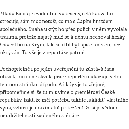
Mladý Babiš je evidentně vyděšený, celá kauza ho
stresuje, sám moc netuší, co má s Čapím hnízdem
společného. Snaha ukrýt ho před policií v něm vyvolala
trauma, protože najatý muž se k němu nechoval hezky.
Odvezl ho na Krym, kde se cítil být spíše unesen, než
ukrýván. To vše je z reportáže patrné.
Pochopitelně i po jejím uveřejnění tu zůstává řada
otázek, nicméně skvělá práce reportérů ukazuje velmi
temnou stránku případu. A i když je to zřejmé,
připomeňme si, že tu mluvíme o premiérovi České
republiky. Fakt, že měl potřebu takhle „uklidit“ vlastního
syna, vzbuzuje maximální podezření, že si je vědom
neudržitelnosti zvoleného scénáře.