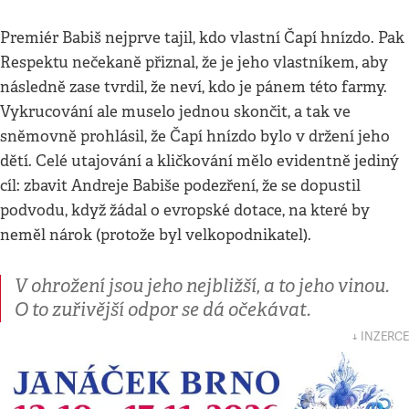
Premiér Babiš nejprve tajil, kdo vlastní Čapí hnízdo. Pak
Respektu nečekaně přiznal, že je jeho vlastníkem, aby
následně zase tvrdil, že neví, kdo je pánem této farmy.
Vykrucování ale muselo jednou skončit, a tak ve
sněmovně prohlásil, že Čapí hnízdo bylo v držení jeho
dětí. Celé utajování a kličkování mělo evidentně jediný
cíl: zbavit Andreje Babiše podezření, že se dopustil
podvodu, když žádal o evropské dotace, na které by
neměl nárok (protože byl velkopodnikatel).
V ohrožení jsou jeho nejbližší, a to jeho vinou.
O to zuřivější odpor se dá očekávat.
↓ INZERCE