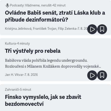
Podcasty
:
Vládneme, nerušit
•
42 minut
Ovládne Babiš senát, ztratí Láska klub a
přibude dezinformátorů?
Kristýna Jelínková
,
František Trojan
,
Filip Zelenka
•
7. 8. 2026
Kultura
•
4
minuty
Tři výstřely pro rebela
Babišova vláda pohřbila legendu undergroundu.
Rozloučení s Milanem Knížákem doprovodily vojenské
salvy i kritika pokrokářů
Jan H. Vitvar
•
7. 8. 2026
Zahraničí
•
5
minut
Finsko vymyslelo, jak se zbavit
bezdomovectví