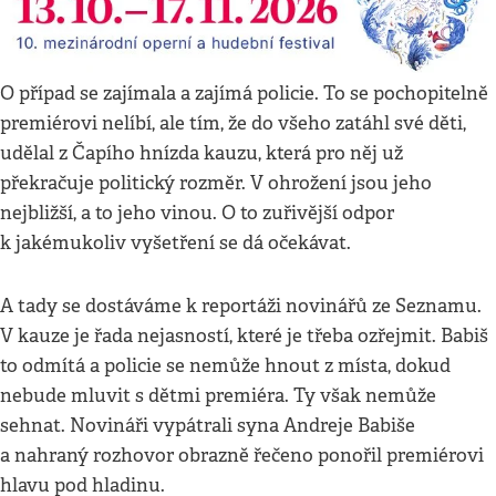
O případ se zajímala a zajímá policie. To se pochopitelně
premiérovi nelíbí, ale tím, že do všeho zatáhl své děti,
udělal z Čapího hnízda kauzu, která pro něj už
překračuje politický rozměr. V ohrožení jsou jeho
nejbližší, a to jeho vinou. O to zuřivější odpor
k jakémukoliv vyšetření se dá očekávat.
A tady se dostáváme k reportáži novinářů ze Seznamu.
V kauze je řada nejasností, které je třeba ozřejmit. Babiš
to odmítá a policie se nemůže hnout z místa, dokud
nebude mluvit s dětmi premiéra. Ty však nemůže
sehnat. Novináři vypátrali syna Andreje Babiše
a nahraný rozhovor obrazně řečeno ponořil premiérovi
hlavu pod hladinu.