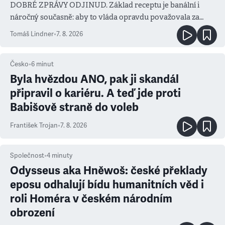
DOBRÉ ZPRÁVY ODJINUD. Základ receptu je banální i
náročný současně: aby to vláda opravdu považovala za
prioritu
Tomáš Lindner
•
7. 8. 2026
Česko
•
6
minut
Byla hvězdou ANO, pak ji skandál
připravil o kariéru. A teď jde proti
Babišově straně do voleb
František Trojan
•
7. 8. 2026
Společnost
•
4
minuty
Odysseus aka Hněwoš: české překlady
eposu odhalují bídu humanitních věd i
roli Homéra v českém národním
obrození