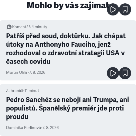
Mohlo by vás zajímat
Komentář
•
4
minuty
Patříš před soud, doktůrku. Jak chápat
útoky na Anthonyho Fauciho, jenž
rozhodoval o zdravotní strategii USA v
časech covidu
Martin Uhlíř
•
7. 8. 2026
Zahraničí
•
11
minut
Pedro Sanchéz se nebojí ani Trumpa, ani
populistů. Španělský premiér jde proti
proudu
Dominika Perlínová
•
7. 8. 2026