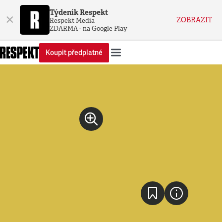
Týdeník Respekt
×
ZOBRAZIT
Respekt Media
ZDARMA - na Google Play
Koupit předplatné