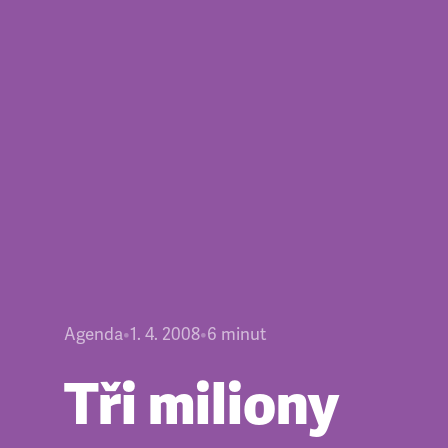
Agenda
•
1. 4. 2008
•
6
minut
Tři miliony