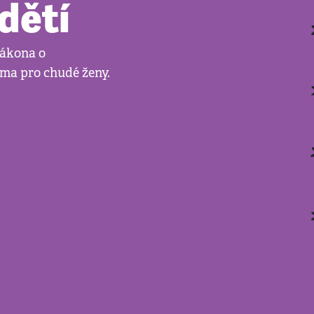
dětí
zákona o
rma pro chudé ženy.