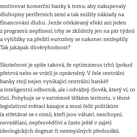
motivovat komerční banky k tomu, aby nakupovaly
dluhopisy periferních zemí a tak snížily náklady na
financování dluhu. Jenže očekávaný efekt ani jeden
z programů nepřinesl, trhy se zklidnily jen na pár týdnů
a vyhlídky na přežití eurozóny se nakonec nezlepšily.
Tak jakápak důvěryhodnost?
Skutečnost je spíše taková, že optimismus trhů (pokud
přetrvá nebo se vrátí) je oprávněný. V čele centrální
banky stojí nejen vynikající centrální bankéř
a inteligentní odborník, ale i odvážný člověk, který ví, co
činí. Pohybuje se v extrémně těžkém teritoriu, v těsné
legislativní svěrací kazajce a musí čelit politikům
(a střetávat se s nimi), kteří jsou váhaví, neschopní,
nevzdělaní, nepřesvědčiví a často ještě v zajetí
ideologických dogmat či nesmyslných předsudků.