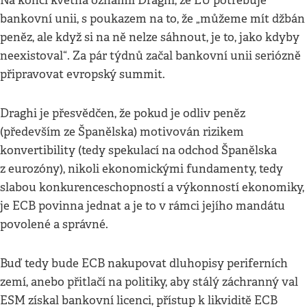
Na konci května oznámil Draghi, že EU potřebuje
bankovní unii, s poukazem na to, že „můžeme mít džbán
peněz, ale když si na ně nelze sáhnout, je to, jako kdyby
neexistoval“. Za pár týdnů začal bankovní unii seriózně
připravovat evropský summit.
Draghi je přesvědčen, že pokud je odliv peněz
(především ze Španělska) motivován rizikem
konvertibility (tedy spekulací na odchod Španělska
z eurozóny), nikoli ekonomickými fundamenty, tedy
slabou konkurenceschopností a výkonností ekonomiky,
je ECB povinna jednat a je to v rámci jejího mandátu
povolené a správné.
Buď tedy bude ECB nakupovat dluhopisy periferních
zemí, anebo přitlačí na politiky, aby stálý záchranný val
ESM získal bankovní licenci, přístup k likviditě ECB