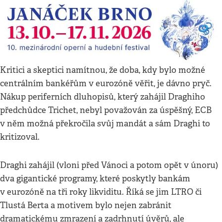
Kritici a skeptici namítnou, že doba, kdy bylo možné
centrálním bankéřům v eurozóně věřit, je dávno pryč.
Nákup periferních dluhopisů, který zahájil Draghiho
předchůdce Trichet, nebyl považován za úspěšný, ECB
v něm možná překročila svůj mandát a sám Draghi to
kritizoval.
Draghi zahájil (vloni před Vánoci a potom opět v únoru)
dva gigantické programy, které poskytly bankám
v eurozóně na tři roky likviditu. Říká se jim LTRO či
Tlustá Berta a motivem bylo nejen zabránit
dramatickému zmrazení a zadrhnutí úvěrů, ale