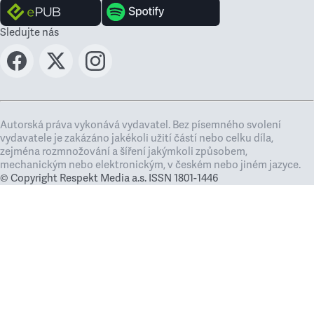
Sledujte nás
Autorská práva vykonává vydavatel. Bez písemného svolení
vydavatele je zakázáno jakékoli užití částí nebo celku díla,
zejména rozmnožování a šíření jakýmkoli způsobem,
mechanickým nebo elektronickým, v českém nebo jiném jazyce.
© Copyright Respekt Media a.s. ISSN 1801-1446