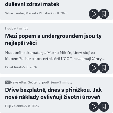
duševní zdraví matek
Silvie Lauder
,
Markéta Plíhalová
•
5. 8. 2026
Hudba
•
7
minut
Mezi popem a undergroundem jsou ty
nejlepší věci
Hudebního dramaturga Marka Mikiče, který stojí za
klubem Fuchs2 a koncertní sérií UGOT, nezajímají žánry,
ale atmosféra
Pavel Turek
•
5. 8. 2026
Newsletter
:
Sečteno, podtrženo
•
3
minuty
Dříve bezplatně, dnes s přirážkou. Jak
nové náklady ovlivňují životní úroveň
Filip Zelenka
•
5. 8. 2026