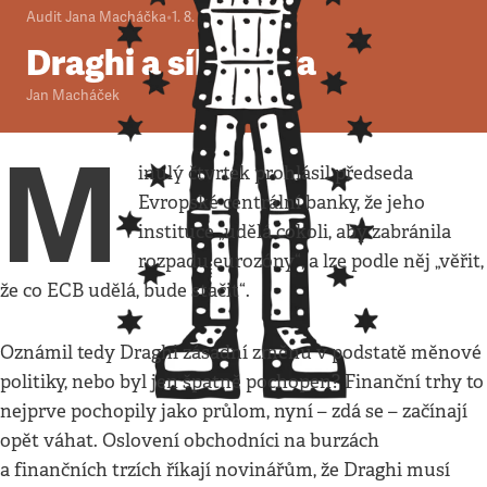
Audit Jana Macháčka
•
1. 8. 2012
•
4
minuty
Draghi a síla slova
Jan Macháček
M
inulý čtvrtek prohlásil předseda
Evropské centrální banky, že jeho
instituce „udělá cokoli, aby zabránila
rozpadu eurozóny“, a lze podle něj „věřit,
že co ECB udělá, bude stačit“.
Oznámil tedy Draghi zásadní změnu v podstatě měnové
politiky, nebo byl jen špatně pochopen? Finanční trhy to
nejprve pochopily jako průlom, nyní – zdá se – začínají
opět váhat. Oslovení obchodníci na burzách
a finančních trzích říkají novinářům, že Draghi musí