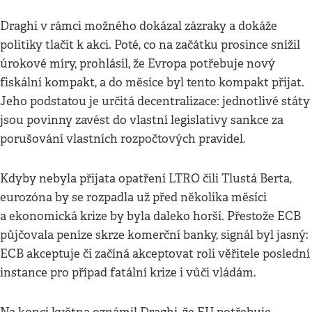
Draghi v rámci možného dokázal zázraky a dokáže
politiky tlačit k akci. Poté, co na začátku prosince snížil
úrokové míry, prohlásil, že Evropa potřebuje nový
fiskální kompakt, a do měsíce byl tento kompakt přijat.
Jeho podstatou je určitá decentralizace: jednotlivé státy
jsou povinny zavést do vlastní legislativy sankce za
porušování vlastních rozpočtových pravidel.
Kdyby nebyla přijata opatření LTRO čili Tlustá Berta,
eurozóna by se rozpadla už před několika měsíci
a ekonomická krize by byla daleko horší. Přestože ECB
půjčovala peníze skrze komerční banky, signál byl jasný:
ECB akceptuje či začíná akceptovat roli věřitele poslední
instance pro případ fatální krize i vůči vládám.