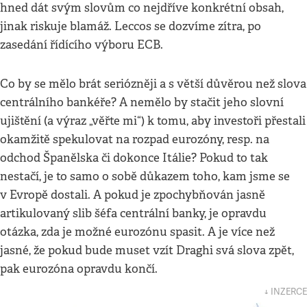
hned dát svým slovům co nejdříve konkrétní obsah,
jinak riskuje blamáž. Leccos se dozvíme zítra, po
zasedání řídícího výboru ECB.
Co by se mělo brát seriózněji a s větší důvěrou než slova
centrálního bankéře? A nemělo by stačit jeho slovní
ujištění (a výraz „věřte mi“) k tomu, aby investoři přestali
okamžitě spekulovat na rozpad eurozóny, resp. na
odchod Španělska či dokonce Itálie? Pokud to tak
nestačí, je to samo o sobě důkazem toho, kam jsme se
v Evropě dostali. A pokud je zpochybňován jasně
artikulovaný slib šéfa centrální banky, je opravdu
otázka, zda je možné eurozónu spasit. A je více než
jasné, že pokud bude muset vzít Draghi svá slova zpět,
pak eurozóna opravdu končí.
↓ INZERCE