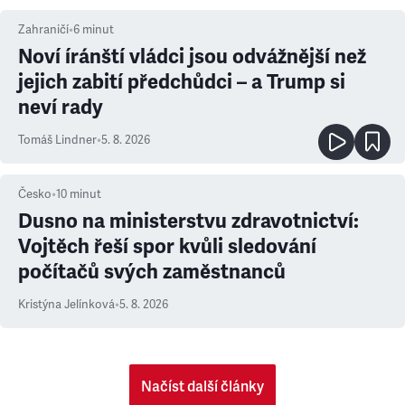
Zahraničí
•
6
minut
Noví íránští vládci jsou odvážnější než
jejich zabití předchůdci – a Trump si
neví rady
Tomáš Lindner
•
5. 8. 2026
Česko
•
10
minut
Dusno na ministerstvu zdravotnictví:
Vojtěch řeší spor kvůli sledování
počítačů svých zaměstnanců
Kristýna Jelínková
•
5. 8. 2026
Načíst další články