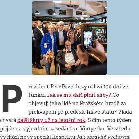
P
rezident Petr Pavel brzy oslaví 100 dní ve
funkci.
Jak se mu daří plnit sliby?
Co
objevují jeho lidé na Pražském hradě za
překvapení po předešlé hlavě státu? Vláda
chystá
další škrty už na letošní rok
. S čím tento týden
přijde na výjezdním zasedání ve Vimperku. Ve středu
Jak správně vychovat
vychází nový speciál Respektu