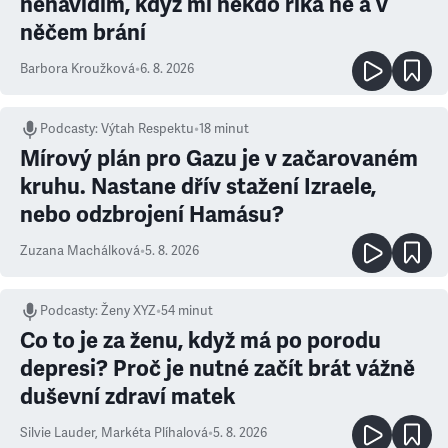
nenávidím, když mi někdo říká ne a v
něčem brání
Barbora Kroužková
•
6. 8. 2026
Podcasty
:
Výtah Respektu
•
18 minut
Mírový plán pro Gazu je v začarovaném
kruhu. Nastane dřív stažení Izraele,
nebo odzbrojení Hamásu?
Zuzana Machálková
•
5. 8. 2026
Podcasty
:
Ženy XYZ
•
54 minut
Co to je za ženu, když má po porodu
depresi? Proč je nutné začít brát vážně
duševní zdraví matek
Silvie Lauder
,
Markéta Plíhalová
•
5. 8. 2026