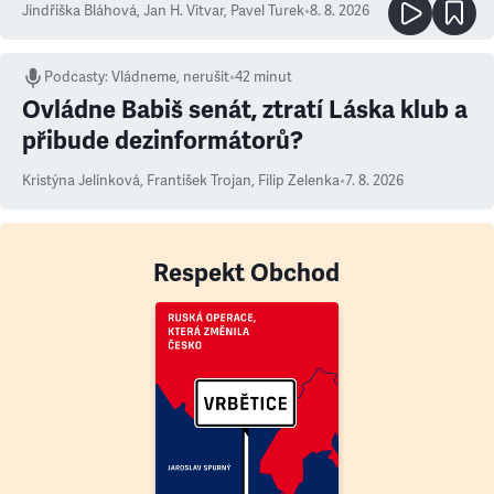
Jindřiška Bláhová
,
Jan H. Vitvar
,
Pavel Turek
•
8. 8. 2026
Podcasty
:
Vládneme, nerušit
•
42 minut
Ovládne Babiš senát, ztratí Láska klub a
přibude dezinformátorů?
Kristýna Jelínková
,
František Trojan
,
Filip Zelenka
•
7. 8. 2026
Respekt Obchod