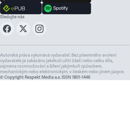
Sledujte nás
Autorská práva vykonává vydavatel. Bez písemného svolení
vydavatele je zakázáno jakékoli užití částí nebo celku díla,
zejména rozmnožování a šíření jakýmkoli způsobem,
mechanickým nebo elektronickým, v českém nebo jiném jazyce.
© Copyright Respekt Media a.s. ISSN 1801-1446