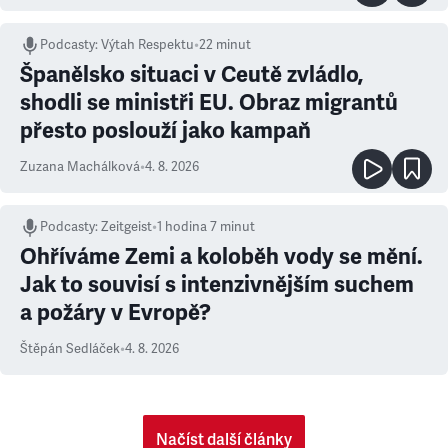
Podcasty
:
Výtah Respektu
•
22 minut
Španělsko situaci v Ceutě zvládlo,
shodli se ministři EU. Obraz migrantů
přesto poslouží jako kampaň
Zuzana Machálková
•
4. 8. 2026
Podcasty
:
Zeitgeist
•
1 hodina 7 minut
Ohříváme Zemi a koloběh vody se mění.
Jak to souvisí s intenzivnějším suchem
a požáry v Evropě?
Štěpán Sedláček
•
4. 8. 2026
Načíst další články