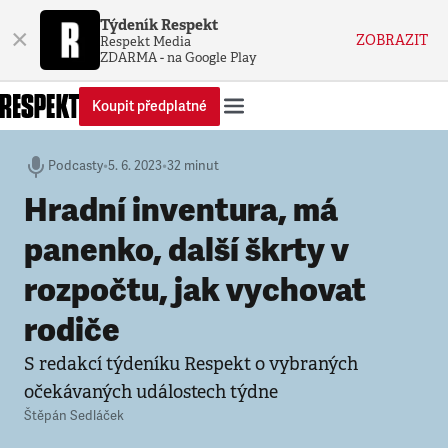
Týdeník Respekt
×
ZOBRAZIT
Respekt Media
ZDARMA - na Google Play
Koupit předplatné
Podcasty
•
5. 6. 2023
•
32 minut
Hradní inventura, má
panenko, další škrty v
rozpočtu, jak vychovat
rodiče
S redakcí týdeníku Respekt o vybraných
očekávaných událostech týdne
Štěpán Sedláček