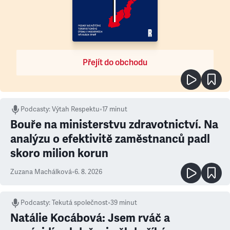
Přejít do obchodu
Podcasty
:
Výtah Respektu
•
17 minut
Bouře na ministerstvu zdravotnictví. Na
analýzu o efektivitě zaměstnanců padl
skoro milion korun
Zuzana Machálková
•
6. 8. 2026
Podcasty
:
Tekutá společnost
•
39 minut
Natálie Kocábová: Jsem rváč a