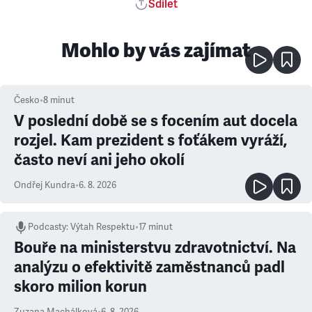
Sdílet
Mohlo by vás zajímat
Česko
•
8
minut
V poslední době se s focením aut docela
rozjel. Kam prezident s foťákem vyráží,
často neví ani jeho okolí
Ondřej Kundra
•
6. 8. 2026
Podcasty
:
Výtah Respektu
•
17 minut
Bouře na ministerstvu zdravotnictví. Na
analýzu o efektivitě zaměstnanců padl
skoro milion korun