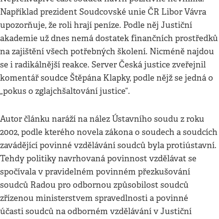
Například prezident Soudcovské unie ČR Libor Vávra
upozorňuje, že roli hrají peníze. Podle něj Justiční
akademie už dnes nemá dostatek finančních prostředků
na zajištění všech potřebných školení. Nicméně najdou
se i radikálnější reakce. Server Česká justice zveřejnil
komentář soudce Štěpána Klapky, podle nějž se jedná o
„pokus o zglajchšaltování justice“.
Autor článku naráží na nález Ústavního soudu z roku
2002, podle kterého novela zákona o soudech a soudcích
zavádějící povinné vzdělávání soudců byla protiústavní.
Tehdy politiky navrhovaná povinnost vzdělávat se
spočívala v pravidelném povinném přezkušování
soudců Radou pro odbornou způsobilost soudců
zřízenou ministerstvem spravedlnosti a povinné
účasti soudců na odborném vzdělávání v Justiční