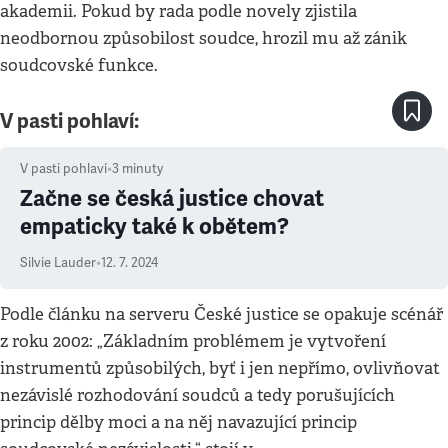
akademii. Pokud by rada podle novely zjistila
neodbornou způsobilost soudce, hrozil mu až zánik
soudcovské funkce.
V pasti pohlaví:
V pasti pohlaví
•
3
minuty
Začne se česká justice chovat
empaticky také k obětem?
Silvie Lauder
•
12. 7. 2024
Podle článku na serveru České justice se opakuje scénář
z roku 2002: „Základním problémem je vytvoření
instrumentů způsobilých, byť i jen nepřímo, ovlivňovat
nezávislé rozhodování soudců a tedy porušujících
princip dělby moci a na něj navazující princip