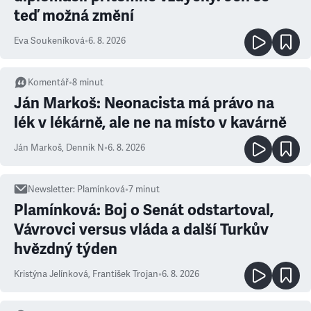
teď možná změní
Eva Soukeníková
•
6. 8. 2026
Komentář
•
8
minut
Ján Markoš: Neonacista má právo na
lék v lékárně, ale ne na místo v kavárně
Ján Markoš
,
Denník N
•
6. 8. 2026
Newsletter
:
Plamínková
•
7
minut
Plamínková: Boj o Senát odstartoval,
Vávrovci versus vláda a další Turkův
hvězdný týden
Kristýna Jelínková
,
František Trojan
•
6. 8. 2026