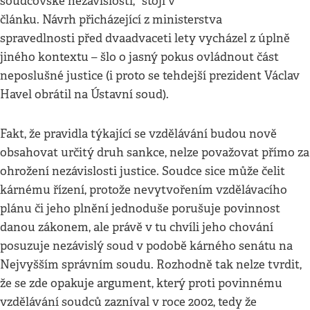
soudcovské nezávislosti,“ stojí v
článku. Návrh přicházející z ministerstva
spravedlnosti před dvaadvaceti lety vycházel z úplně
jiného kontextu – šlo o jasný pokus ovládnout část
neposlušné justice (i proto se tehdejší prezident Václav
Havel obrátil na Ústavní soud).
Fakt, že pravidla týkající se vzdělávání budou nově
obsahovat určitý druh sankce, nelze považovat přímo za
ohrožení nezávislosti justice. Soudce sice může čelit
kárnému řízení, protože nevytvořením vzdělávacího
plánu či jeho plnění jednoduše porušuje povinnost
danou zákonem, ale právě v tu chvíli jeho chování
posuzuje nezávislý soud v podobě kárného senátu na
Nejvyšším správním soudu. Rozhodně tak nelze tvrdit,
že se zde opakuje argument, který proti povinnému
vzdělávání soudců zazníval v roce 2002, tedy že