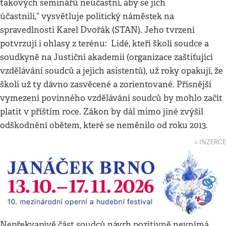
takových seminářů neúčastní, aby se jich
účastnili,“ vysvětluje politický náměstek na
spravedlnosti Karel Dvořák (STAN). Jeho tvrzení
potvrzují i ohlasy z terénu: Lidé, kteří školí soudce a
soudkyně na Justiční akademii (organizace zaštiťující
vzdělávání soudců a jejich asistentů), už roky opakují, že
školí už ty dávno zasvěcené a zorientované. Přísnější
vymezení povinného vzdělávání soudců by mohlo začít
platit v příštím roce. Zákon by dál mimo jiné zvýšil
odškodnění obětem, které se neměnilo od roku 2013.
↓ INZERCE
Nepřekvapivě část soudců návrh pozitivně nevnímá.