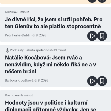
Kultura
•
11
minut
Je divné říci, že jsem si užil pohřeb. Pro
ten Glenův to ale platilo stoprocentně
Petr Horký
•
Dublin
•
6. 8. 2026
Podcasty
:
Tekutá společnost
•
39 minut
Natálie Kocábová: Jsem rváč a
nenávidím, když mi někdo říká ne a v
něčem brání
Barbora Kroužková
•
6. 8. 2026
Rozhovor
•
12
minut
Hodnoty jsou v politice i kulturní
diplomacii přítomné vždycky. Jen se