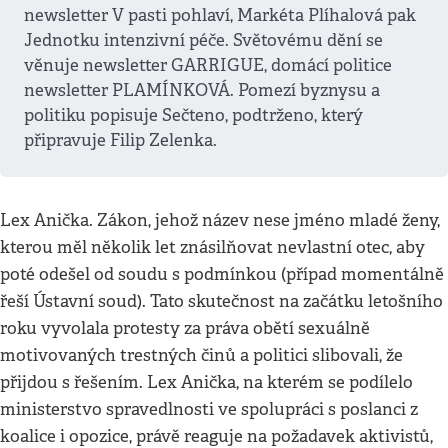
newsletter V pasti pohlaví, Markéta Plíhalová pak
Jednotku intenzivní péče. Světovému dění se
věnuje newsletter GARRIGUE, domácí politice
newsletter PLAMÍNKOVÁ. Pomezí byznysu a
politiku popisuje Sečteno, podtrženo, který
připravuje Filip Zelenka.
Lex Anička. Zákon, jehož název nese jméno mladé ženy,
kterou měl několik let znásilňovat nevlastní otec, aby
poté odešel od soudu s podmínkou (případ momentálně
řeší Ústavní soud). Tato skutečnost na začátku letošního
roku vyvolala protesty za práva obětí sexuálně
motivovaných trestných činů a politici slibovali, že
přijdou s řešením. Lex Anička, na kterém se podílelo
ministerstvo spravedlnosti ve spolupráci s poslanci z
koalice i opozice, právě reaguje na požadavek aktivistů,