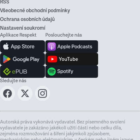
RSS
Všeobecné obchodní podmínky
Ochrana osobních údajů
Nastavení soukromí
Aplikace Respekt
Poslouchejte nás
Sledujte nás
Autorská práva vykonává vydavatel. Bez písemného svolení
vydavatele je zakázáno jakékoli užití částí nebo celku díla,
zejména rozmnožování a šíření jakýmkoli způsobem,
mechanickým nebo elektronickým, v českém nebo jiném jazyce.