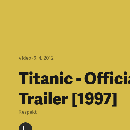
Video
•
6. 4. 2012
Titanic - Offici
Trailer [1997]
Respekt