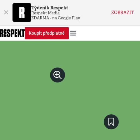
Týdeník Respekt
×
ZOBRAZIT
Respekt Media
ZDARMA - na Google Play
Koupit předplatné