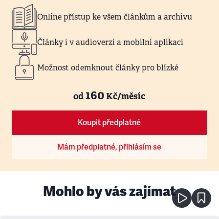
Online přístup ke všem článkům a archivu
Články i v audioverzi a mobilní aplikaci
Možnost odemknout články pro blízké
160
od
Kč/měsíc
Koupit předplatné
Mám předplatné, přihlásím se
Mohlo by vás zajímat