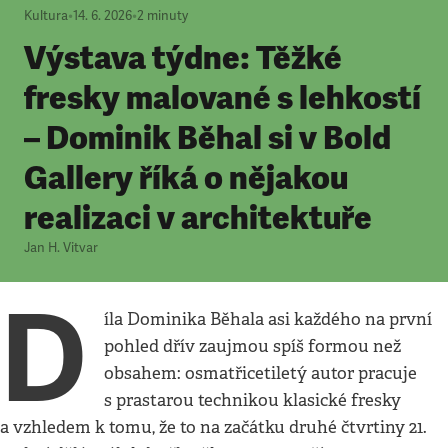
Kultura
•
14. 6. 2026
•
2
minuty
Výstava týdne: Těžké
fresky malované s lehkostí
– Dominik Běhal si v Bold
Gallery říká o nějakou
realizaci v architektuře
Jan H. Vitvar
D
íla Dominika Běhala asi každého na první
pohled dřív zaujmou spíš formou než
obsahem: osmatřicetiletý autor pracuje
s prastarou technikou klasické fresky
a vzhledem k tomu, že to na začátku druhé čtvrtiny 21.