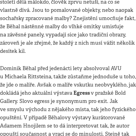
století dělá málokdo, člověk zprvu netuší, na co se
vlastně dívá. Jsou to pomalované objekty, nebo naopak
sochařsky zpracované malby? Znejistění umocňuje fakt,
že Běhal nástěnné malby do vlhké omítky umisťuje
na závěsné panely, vypadají sice jako tradiční obrazy,
zároveň je ale zřejmé, že každý z nich musí vážit několik
desítek kil.
Dominik Běhal před jedenácti lety absolvoval AVU
u Michaela Rittsteina, takže zůstaňme jednoduše u toho,
že jde o malíře. Avšak o malíře vskutku neobvyklého, jak
Egress
dokládá jeho aktuální výstava
v pražské Bold
Gallery. Slovo egress je synonymum pro exit. Jak
ve smyslu východu z nějakého místa, tak jeho fyzického
opuštění. V případě Běhalovy výstavy kurátorované
Adamem Hnojilem se to dá interpretovat tak, že autor
opouští současnost a vrací se do minulosti. Stejně tak