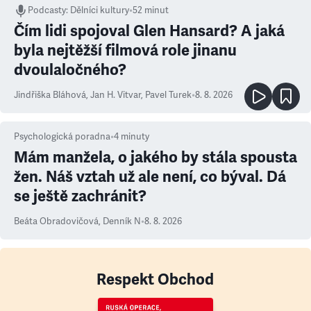
Podcasty
:
Dělníci kultury
•
52 minut
Čím lidi spojoval Glen Hansard? A jaká
byla nejtěžší filmová role jinanu
dvoulaločného?
Jindřiška Bláhová
,
Jan H. Vitvar
,
Pavel Turek
•
8. 8. 2026
Psychologická poradna
•
4
minuty
Mám manžela, o jakého by stála spousta
žen. Náš vztah už ale není, co býval. Dá
se ještě zachránit?
Beáta Obradovičová
,
Denník N
•
8. 8. 2026
Respekt Obchod