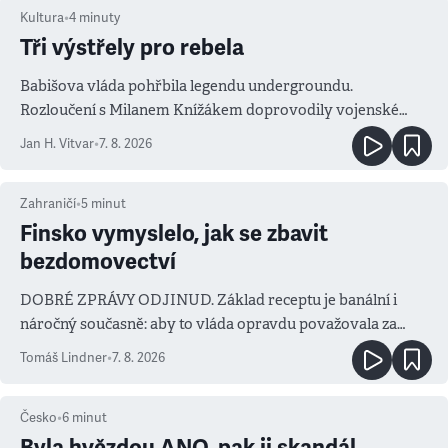
Kultura
•
4
minuty
Tři výstřely pro rebela
Babišova vláda pohřbila legendu undergroundu.
Rozloučení s Milanem Knížákem doprovodily vojenské
salvy i kritika pokrokářů
Jan H. Vitvar
•
7. 8. 2026
Zahraničí
•
5
minut
Finsko vymyslelo, jak se zbavit
bezdomovectví
DOBRÉ ZPRÁVY ODJINUD. Základ receptu je banální i
náročný současně: aby to vláda opravdu považovala za
prioritu
Tomáš Lindner
•
7. 8. 2026
Česko
•
6
minut
Byla hvězdou ANO, pak ji skandál