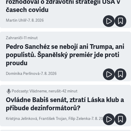
rozhodoval o zdravotní strategii USA v
časech covidu
Martin Uhlíř
•
7. 8. 2026
Zahraničí
•
11
minut
Pedro Sanchéz se nebojí ani Trumpa, ani
populistů. Španělský premiér jde proti
proudu
Dominika Perlínová
•
7. 8. 2026
Podcasty
:
Vládneme, nerušit
•
42 minut
Ovládne Babiš senát, ztratí Láska klub a
přibude dezinformátorů?
Kristýna Jelínková
,
František Trojan
,
Filip Zelenka
•
7. 8. 2026