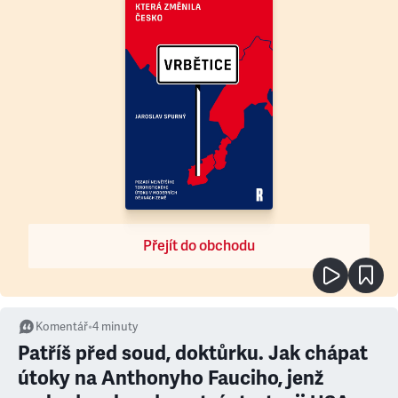
Přejít do obchodu
Komentář
•
4
minuty
Patříš před soud, doktůrku. Jak chápat
útoky na Anthonyho Fauciho, jenž