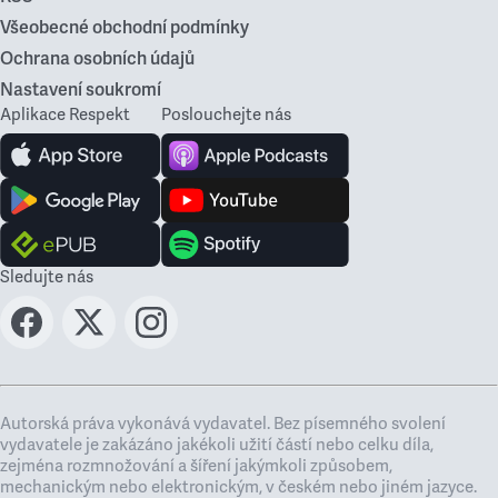
Všeobecné obchodní podmínky
Ochrana osobních údajů
Nastavení soukromí
Aplikace Respekt
Poslouchejte nás
Sledujte nás
Autorská práva vykonává vydavatel. Bez písemného svolení
vydavatele je zakázáno jakékoli užití částí nebo celku díla,
zejména rozmnožování a šíření jakýmkoli způsobem,
mechanickým nebo elektronickým, v českém nebo jiném jazyce.