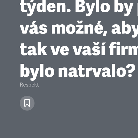
týden. Bylo by
vás možné, aby
tak ve vaší fir
bylo natrvalo?
Respekt