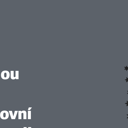
bou
covní