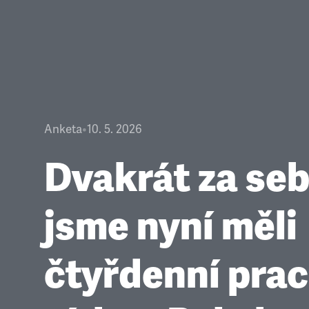
Anketa
•
10. 5. 2026
Dvakrát za se
jsme nyní měli
čtyřdenní pra