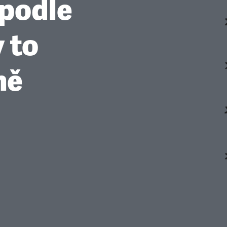
 podle
 to
mě