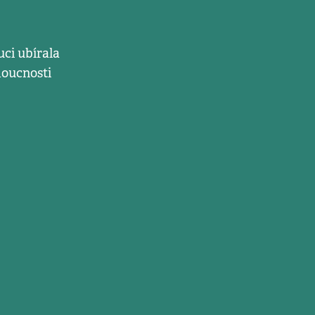
uci ubírala
doucnosti