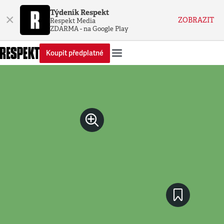
Týdeník Respekt
×
ZOBRAZIT
Respekt Media
ZDARMA - na Google Play
Koupit předplatné