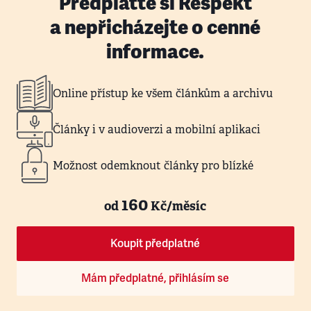
Předplaťte si Respekt
a nepřicházejte o cenné
informace.
Online přístup ke všem článkům a archivu
Články i v audioverzi a mobilní aplikaci
Možnost odemknout články pro blízké
160
od
Kč/měsíc
Koupit předplatné
Mám předplatné, přihlásím se