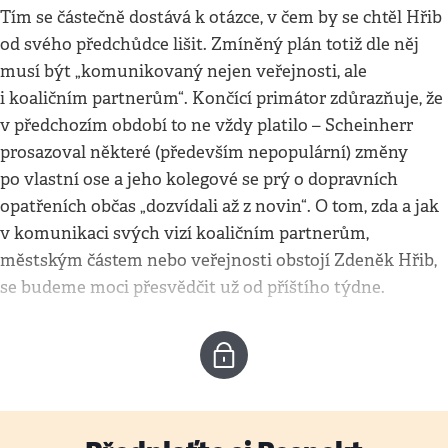
Tím se částečně dostává k otázce, v čem by se chtěl Hřib
od svého předchůdce lišit. Zmíněný plán totiž dle něj
musí být „komunikovaný nejen veřejnosti, ale
i koaličním partnerům“. Končící primátor zdůrazňuje, že
v předchozím období to ne vždy platilo – Scheinherr
prosazoval některé (především nepopulární) změny
po vlastní ose a jeho kolegové se prý o dopravních
opatřeních občas „dozvídali až z novin“. O tom, zda a jak
v komunikaci svých vizí koaličním partnerům,
městským částem nebo veřejnosti obstojí Zdeněk Hřib,
se budeme moci přesvědčit už od příštího týdne.