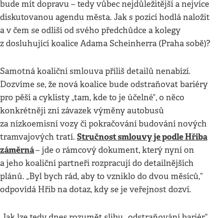
bude mít dopravu – tedy vůbec nejdůležitější a nejvíce
diskutovanou agendu města. Jak s pozicí hodlá naložit
a v čem se odliší od svého předchůdce a kolegy
z dosluhující koalice Adama Scheinherra (Praha sobě)?
Samotná koaliční smlouva příliš detailů nenabízí.
Dozvíme se, že nová koalice bude odstraňovat bariéry
pro pěší a cyklisty „tam, kde to je účelné“, o něco
konkrétněji zní závazek výměny autobusů
za nízkoemisní vozy či pokračování budování nových
Stručnost smlouvy je podle Hřiba
tramvajových tratí.
záměrná
– jde o rámcový dokument, který nyní on
a jeho koaliční partneři rozpracují do detailnějších
plánů. „Byl bych rád, aby to vzniklo do dvou měsíců,“
odpovídá Hřib na dotaz, kdy se je veřejnost dozví.
Jak lze tedy dnes rozumět slibu „odstraňování bariér“