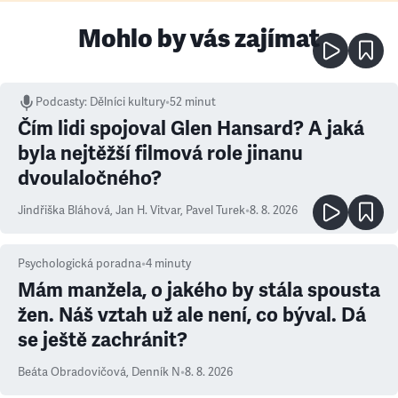
Mohlo by vás zajímat
Podcasty
:
Dělníci kultury
•
52 minut
Čím lidi spojoval Glen Hansard? A jaká
byla nejtěžší filmová role jinanu
dvoulaločného?
Jindřiška Bláhová
,
Jan H. Vitvar
,
Pavel Turek
•
8. 8. 2026
Psychologická poradna
•
4
minuty
Mám manžela, o jakého by stála spousta
žen. Náš vztah už ale není, co býval. Dá
se ještě zachránit?
Beáta Obradovičová
,
Denník N
•
8. 8. 2026