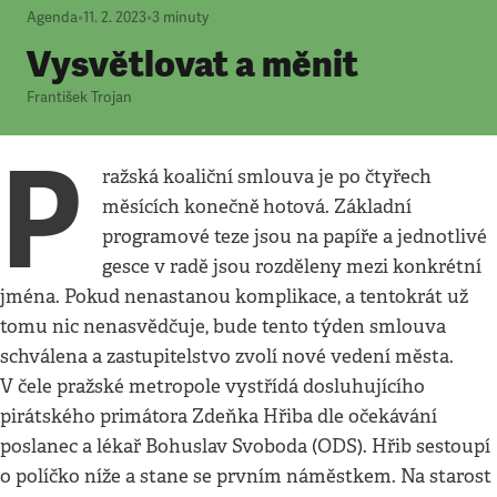
Agenda
•
11. 2. 2023
•
3
minuty
Vysvětlovat a měnit
František Trojan
P
ražská koaliční smlouva je po čtyřech
měsících konečně
hotová. Základní
programové teze jsou na papíře a jednotlivé
gesce v radě jsou rozděleny mezi konkrétní
jména. Pokud nenastanou komplikace, a tentokrát už
tomu nic nenasvědčuje, bude tento týden smlouva
schválena a zastupitelstvo zvolí nové vedení města.
V čele pražské metropole vystřídá dosluhujícího
pirátského primátora Zdeňka Hřiba dle očekávání
poslanec a lékař Bohuslav Svoboda (ODS). Hřib sestoupí
o políčko níže a stane se prvním náměstkem. Na starost