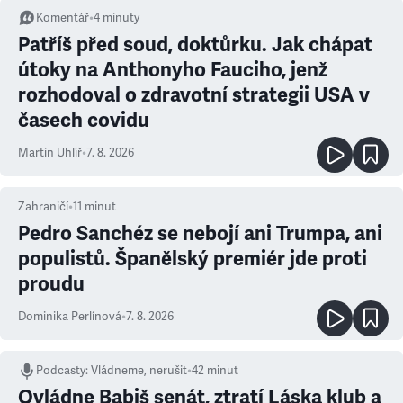
Komentář
•
4
minuty
Patříš před soud, doktůrku. Jak chápat
útoky na Anthonyho Fauciho, jenž
rozhodoval o zdravotní strategii USA v
časech covidu
Martin Uhlíř
•
7. 8. 2026
Zahraničí
•
11
minut
Pedro Sanchéz se nebojí ani Trumpa, ani
populistů. Španělský premiér jde proti
proudu
Dominika Perlínová
•
7. 8. 2026
Podcasty
:
Vládneme, nerušit
•
42 minut
Ovládne Babiš senát, ztratí Láska klub a