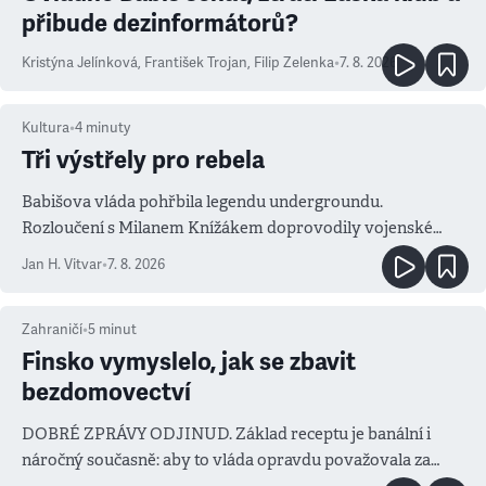
přibude dezinformátorů?
Kristýna Jelínková
,
František Trojan
,
Filip Zelenka
•
7. 8. 2026
Kultura
•
4
minuty
Tři výstřely pro rebela
Babišova vláda pohřbila legendu undergroundu.
Rozloučení s Milanem Knížákem doprovodily vojenské
salvy i kritika pokrokářů
Jan H. Vitvar
•
7. 8. 2026
Zahraničí
•
5
minut
Finsko vymyslelo, jak se zbavit
bezdomovectví
DOBRÉ ZPRÁVY ODJINUD. Základ receptu je banální i
náročný současně: aby to vláda opravdu považovala za
prioritu