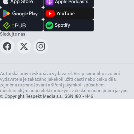
Sledujte nás
Autorská práva vykonává vydavatel. Bez písemného svolení
vydavatele je zakázáno jakékoli užití částí nebo celku díla,
zejména rozmnožování a šíření jakýmkoli způsobem,
mechanickým nebo elektronickým, v českém nebo jiném jazyce.
© Copyright Respekt Media a.s. ISSN 1801-1446