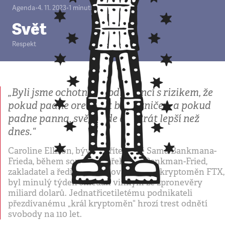
Agenda
•
4. 11. 2023
•
1
minuta
Svět
Respekt
„Byli jsme ochotni si hodit mincí s rizikem, že
pokud padne orel, svět bude zničen, a pokud
padne panna, svět bude dvakrát lepší než
dnes.“
Caroline Ellison, bývalá přítelkyně Sama Bankmana-
Frieda, během soudního přelíčení. Bankman-Fried,
zakladatel a ředitel zkrachovalé burzy kryptoměn FTX,
byl minulý týden shledán vinným ze zpronevěry
miliard dolarů. Jednatřicetiletému podnikateli
přezdívanému „král kryptoměn“ hrozí trest odnětí
svobody na 110 let.