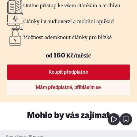
Online přístup ke všem článkům a archivu
Články i v audioverzi a mobilní aplikaci
Možnost odemknout články pro blízké
160
od
Kč/měsíc
Koupit předplatné
Mám předplatné, přihlásím se
Mohlo by vás zajímat
Společnost
•
10
minut