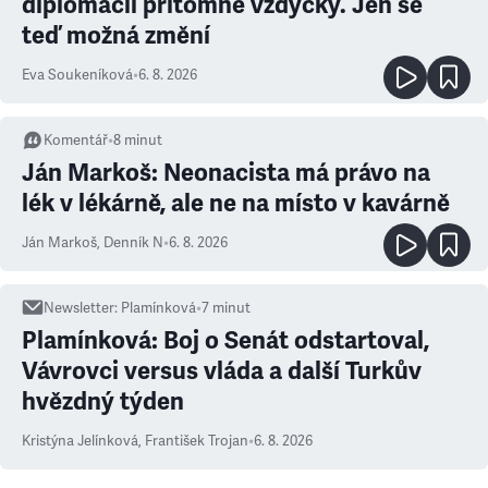
diplomacii přítomné vždycky. Jen se
teď možná změní
Eva Soukeníková
•
6. 8. 2026
Komentář
•
8
minut
Ján Markoš: Neonacista má právo na
lék v lékárně, ale ne na místo v kavárně
Ján Markoš
,
Denník N
•
6. 8. 2026
Newsletter
:
Plamínková
•
7
minut
Plamínková: Boj o Senát odstartoval,
Vávrovci versus vláda a další Turkův
hvězdný týden
Kristýna Jelínková
,
František Trojan
•
6. 8. 2026