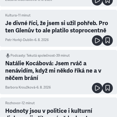
Kultura
•
11
minut
Je divné říci, že jsem si užil pohřeb. Pro
ten Glenův to ale platilo stoprocentně
Petr Horký
•
Dublin
•
6. 8. 2026
Podcasty
:
Tekutá společnost
•
39 minut
Natálie Kocábová: Jsem rváč a
nenávidím, když mi někdo říká ne a v
něčem brání
Barbora Kroužková
•
6. 8. 2026
Rozhovor
•
12
minut
Hodnoty jsou v politice i kulturní