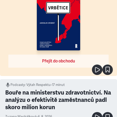
Přejít do obchodu
Podcasty
:
Výtah Respektu
•
17 minut
Bouře na ministerstvu zdravotnictví. Na
analýzu o efektivitě zaměstnanců padl
skoro milion korun
Zuzana Machálková
•
6. 8. 2026