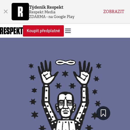
Týdeník Respekt
×
ZOBRAZIT
Respekt Media
ZDARMA - na Google Play
Koupit předplatné