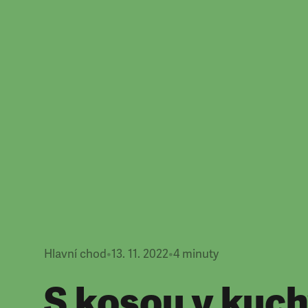
Hlavní chod
•
13. 11. 2022
•
4
minuty
S kosou v kuch