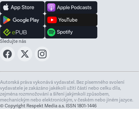
Sledujte nás
Autorská práva vykonává vydavatel. Bez písemného svolení
vydavatele je zakázáno jakékoli užití částí nebo celku díla,
zejména rozmnožování a šíření jakýmkoli způsobem,
mechanickým nebo elektronickým, v českém nebo jiném jazyce.
© Copyright Respekt Media a.s. ISSN 1801-1446