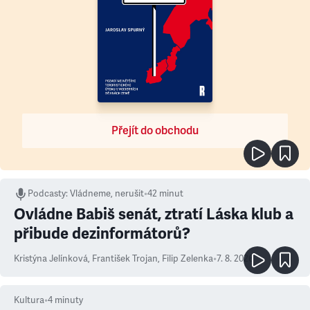
Přejít do obchodu
Podcasty
:
Vládneme, nerušit
•
42 minut
Ovládne Babiš senát, ztratí Láska klub a
přibude dezinformátorů?
Kristýna Jelínková
,
František Trojan
,
Filip Zelenka
•
7. 8. 2026
Kultura
•
4
minuty