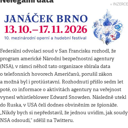
↓ INZERCE
Federální odvolací soud v San Francisku rozhodl, že
program americké Národní bezpečnostní agentury
(NSA), v rámci něhož tato organizace sbírala data
o telefonních hovorech Američanů, porušil zákon
a možná byl i protiústavní. Rozhodnutí přišlo sedm let
poté, co informace o aktivitách agentury na veřejnost
vynesl whistleblower Edward Snowden. Následně utekl
do Ruska, v USA čelí dodnes obviněním ze špionáže.
„Nikdy bych si nepředstavil, že jednou uvidím, jak soudy
NSA odsoudí,“ sdělil na Twitteru.