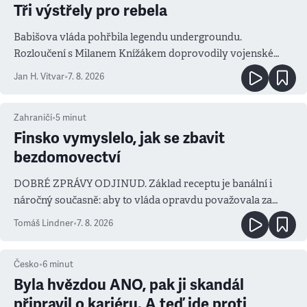
Tři výstřely pro rebela
Babišova vláda pohřbila legendu undergroundu.
Rozloučení s Milanem Knížákem doprovodily vojenské
salvy i kritika pokrokářů
Jan H. Vitvar
•
7. 8. 2026
Zahraničí
•
5
minut
Finsko vymyslelo, jak se zbavit
bezdomovectví
DOBRÉ ZPRÁVY ODJINUD. Základ receptu je banální i
náročný současně: aby to vláda opravdu považovala za
prioritu
Tomáš Lindner
•
7. 8. 2026
Česko
•
6
minut
Byla hvězdou ANO, pak ji skandál
připravil o kariéru. A teď jde proti