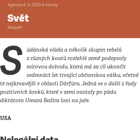
Agenda
•
6. 9. 2020
•
4
minuty
Svět
Respekt
S
údánská vláda a několik skupin rebelů
z různých koutů rozlehlé země podepsaly
mírovou dohodu, která má za cíl ukončit
sedmnáct let trvající občanskou válku, včetně
té nejkrvavější v oblasti Dárfúru. Jedná se o další z řady
pozitivních kroků, které v zemi nastaly po pádu
diktátora Umara Bašíra loni na jaře.
USA
Nelegální data