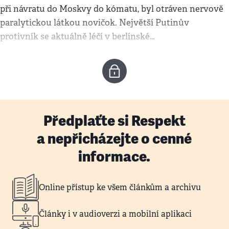
při návratu do Moskvy do kómatu, byl otráven nervově
paralytickou látkou novičok. Největší Putinův
protivník se aktuálně léčí v berlínské…
Předplaťte si Respekt
a nepřicházejte o cenné
informace.
Online přístup ke všem článkům a archivu
Články i v audioverzi a mobilní aplikaci