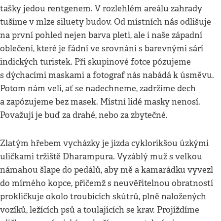
tašky jedou rentgenem. V rozlehlém areálu zahrady
tušíme v mlze siluety budov. Od místních nás odlišuje
na první pohled nejen barva pleti, ale i naše západní
oblečení, které je fádní ve srovnání s barevnými sárí
indických turistek. Při skupinové fotce pózujeme
s dýchacími maskami a fotograf nás nabádá k úsměvu.
Potom nám velí, ať se nadechneme, zadržíme dech
a zapózujeme bez masek. Místní lidé masky nenosí.
Považují je buď za drahé, nebo za zbytečné.
Zlatým hřebem vycházky je jízda cyklorikšou úzkými
uličkami tržiště Dharampura. Vyzáblý muž s velkou
námahou šlape do pedálů, aby mě a kamarádku vyvezl
do mírného kopce, přičemž s neuvěřitelnou obratností
prokličkuje okolo troubících skútrů, plně naložených
vozíků, ležících psů a toulajících se krav. Projíždíme