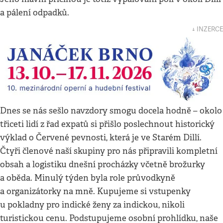
a pálení odpadků.
↓ INZERCE
Dnes se nás sešlo navzdory smogu docela hodně – okolo
třiceti lidí z řad expatů si přišlo poslechnout historický
výklad o Červené pevnosti, která je ve Starém Dillí.
Čtyři členové naší skupiny pro nás připravili kompletní
obsah a logistiku dnešní procházky včetně brožurky
a oběda. Minulý týden byla role průvodkyně
a organizátorky na mně. Kupujeme si vstupenky
u pokladny pro indické ženy za indickou, nikoli
turistickou cenu. Podstupujeme osobní prohlídku, naše