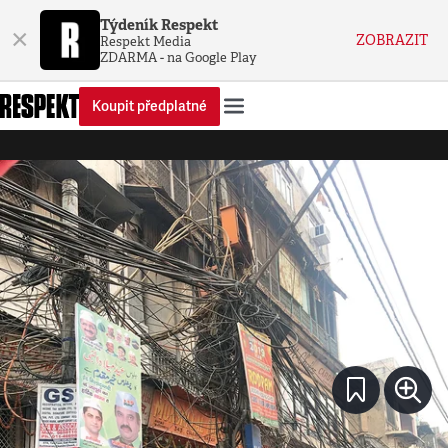
Týdeník Respekt
×
ZOBRAZIT
Respekt Media
ZDARMA - na Google Play
Koupit předplatné