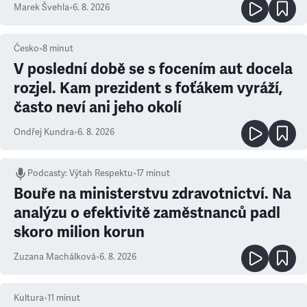
Marek Švehla
•
6. 8. 2026
Česko
•
8
minut
V poslední době se s focením aut docela
rozjel. Kam prezident s foťákem vyráží,
často neví ani jeho okolí
Ondřej Kundra
•
6. 8. 2026
Podcasty
:
Výtah Respektu
•
17 minut
Bouře na ministerstvu zdravotnictví. Na
analýzu o efektivitě zaměstnanců padl
skoro milion korun
Zuzana Machálková
•
6. 8. 2026
Kultura
•
11
minut