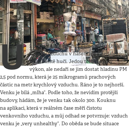
Jeden den v životě
•
29. 12. 2019
•
4
minuty
Když chybí kyslík
Veronika Kubíková
U
ž druhý týden po indickém svátku Díválí
čističky vzduchu v našem bytě nedaleko
Dillí hlasitě hučí. Jedou totiž na plný
výkon, ale nedaří se jim dostat hladinu PM
2,5 pod normu, která je 25 mikrogramů prachových
částic na metr krychlový vzduchu. Ráno je to nejhorší.
Venku je bílá „mlha“. Podle toho, že nevidím protější
budovy, hádám, že je venku tak okolo 300. Kouknu
na aplikaci, která v reálném čase měří čistotu
venkovního vzduchu, a můj odhad se potvrzuje: vzduch
venku je „very unhealthy“. Do oběda se bude situace