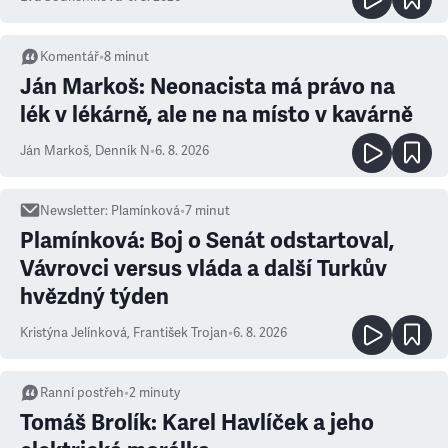
Komentář
•
8
minut
Ján Markoš: Neonacista má právo na
lék v lékárně, ale ne na místo v kavárně
Ján Markoš
,
Denník N
•
6. 8. 2026
Newsletter
:
Plamínková
•
7
minut
Plamínková: Boj o Senát odstartoval,
Vávrovci versus vláda a další Turkův
hvězdný týden
Kristýna Jelínková
,
František Trojan
•
6. 8. 2026
Ranní postřeh
•
2
minuty
Tomáš Brolík: Karel Havlíček a jeho