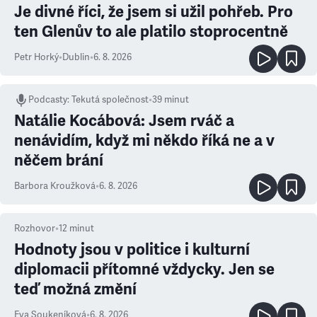
Je divné říci, že jsem si užil pohřeb. Pro
ten Glenův to ale platilo stoprocentně
Petr Horký
•
Dublin
•
6. 8. 2026
Podcasty
:
Tekutá společnost
•
39 minut
Natálie Kocábová: Jsem rváč a
nenávidím, když mi někdo říká ne a v
něčem brání
Barbora Kroužková
•
6. 8. 2026
Rozhovor
•
12
minut
Hodnoty jsou v politice i kulturní
diplomacii přítomné vždycky. Jen se
teď možná změní
Eva Soukeníková
•
6. 8. 2026