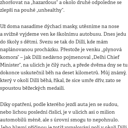
zhoršovat na „hazardous“ a okolo druhé odpoledne se
.
zlepší na pouhé „unhealthy“
Už doma nasadíme dýchací masky, utěsníme na nose
a svižně vyjdeme ven ke školnímu autobusu. Dnes jedu
do školy s dětmi. Svezu se tak do Dillí, kde mám
naplánovanou procházku. Přestože je venku „plynová
komora“ – jak Dillí nedávno pojmenoval „Delhi Chief
Minister“, na ulicích je čilý ruch, a přede dvěma dny se tu
dokonce uskutečnil běh na deset kilometrů. Můj známý,
který v okolí Dillí běhá, říkal, že sice umře dřív, zato se
spoustou běžeckých medailí.
Díky opatření, podle kterého jezdí auta jen se sudou,
nebo lichou poslední číslicí, je v ulicích asi o milion
automobilů méně, ale s úrovní smogu to nepohnulo.
Jeho hlavní příčinou je totiž vypalování polí v okolí Dillí