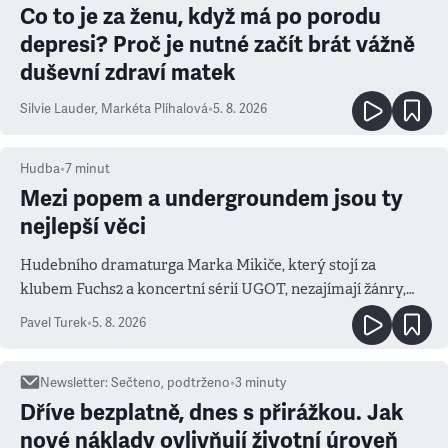
Co to je za ženu, když má po porodu
depresi? Proč je nutné začít brát vážně
duševní zdraví matek
Silvie Lauder
,
Markéta Plíhalová
•
5. 8. 2026
Hudba
•
7
minut
Mezi popem a undergroundem jsou ty
nejlepší věci
Hudebního dramaturga Marka Mikiče, který stojí za
klubem Fuchs2 a koncertní sérií UGOT, nezajímají žánry,
ale atmosféra
Pavel Turek
•
5. 8. 2026
Newsletter
:
Sečteno, podtrženo
•
3
minuty
Dříve bezplatně, dnes s přirážkou. Jak
nové náklady ovlivňují životní úroveň