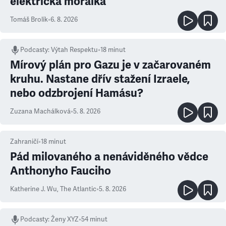
elektrická morálka
Tomáš Brolík
•
6. 8. 2026
Podcasty
:
Výtah Respektu
•
18 minut
Mírový plán pro Gazu je v začarovaném
kruhu. Nastane dřív stažení Izraele,
nebo odzbrojení Hamásu?
Zuzana Machálková
•
5. 8. 2026
Zahraničí
•
18
minut
Pád milovaného a nenáviděného vědce
Anthonyho Fauciho
Katherine J. Wu
,
The Atlantic
•
5. 8. 2026
Podcasty
:
Ženy XYZ
•
54 minut