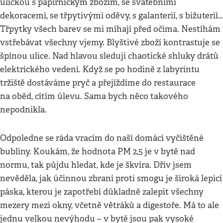
uličkou s papírnickým zbožím, se svatebními
dekoracemi, se třpytivými oděvy, s galanterií, s bižuterií…
Třpytky všech barev se mi míhají před očima. Nestíhám
vstřebávat všechny vjemy. Blyštivé zboží kontrastuje se
špínou ulice. Nad hlavou sleduji chaotické shluky drátů
elektrického vedení. Když se po hodině z labyrintu
tržiště dostáváme pryč a přejíždíme do restaurace
na oběd, cítím úlevu. Sama bych něco takového
nepodnikla.
Odpoledne se ráda vracím do naší domácí vyčištěné
bubliny. Koukám, že hodnota PM 2,5 je v bytě nad
normu, tak půjdu hledat, kde je škvíra. Dřív jsem
nevěděla, jak účinnou zbraní proti smogu je široká lepicí
páska, kterou je zapotřebí důkladně zalepit všechny
mezery mezi okny, včetně větráků a digestoře. Má to ale
jednu velkou nevýhodu – v bytě jsou pak vysoké