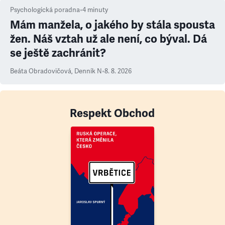
Psychologická poradna
•
4
minuty
Mám manžela, o jakého by stála spousta
žen. Náš vztah už ale není, co býval. Dá
se ještě zachránit?
Beáta Obradovičová
,
Denník N
•
8. 8. 2026
Respekt Obchod