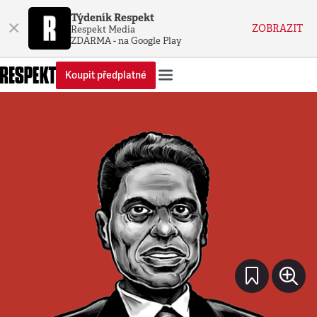
Týdeník Respekt
×
ZOBRAZIT
Respekt Media
ZDARMA - na Google Play
Koupit předplatné