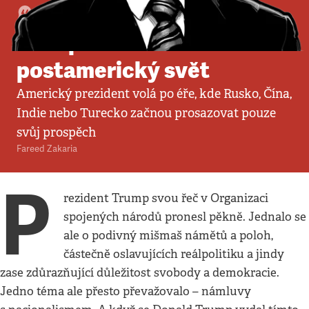
Komentář
:
Politika
•
23. 9. 2017
•
5
minut
Trump velebí
postamerický svět
Americký prezident volá po éře, kde Rusko, Čína,
Indie nebo Turecko začnou prosazovat pouze
svůj prospěch
Fareed Zakaria
P
rezident Trump svou řeč v Organizaci
spojených národů pronesl pěkně. Jednalo se
ale o podivný mišmaš námětů a poloh,
částečně oslavujících reálpolitiku a jindy
zase zdůrazňující důležitost svobody a demokracie.
Jedno téma ale přesto převažovalo – námluvy