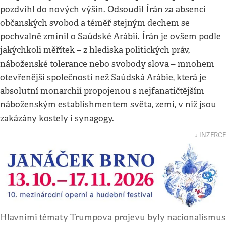
pozdvihl do nových výšin. Odsoudil Írán za absenci
občanských svobod a téměř stejným dechem se
pochvalně zmínil o Saúdské Arábii. Írán je ovšem podle
jakýchkoli měřítek – z hlediska politických práv,
náboženské tolerance nebo svobody slova – mnohem
otevřenější společností než Saúdská Arábie, která je
absolutní monarchií propojenou s nejfanatičtějším
náboženským establishmentem světa, zemí, v níž jsou
zakázány kostely i synagogy.
↓ INZERCE
Hlavními tématy Trumpova projevu byly nacionalismus