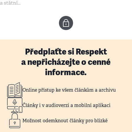
a státní…
Předplaťte si Respekt
a nepřicházejte o cenné
informace.
Online přístup ke všem článkům a archivu
Články i v audioverzi a mobilní aplikaci
Možnost odemknout články pro blízké