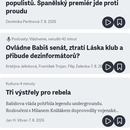
populistů. Španělský premiér jde proti
proudu
Dominika Perlínová
•
7. 8. 2026
Podcasty
:
Vládneme, nerušit
•
42 minut
Ovládne Babiš senát, ztratí Láska klub a
přibude dezinformátorů?
Kristýna Jelínková
,
František Trojan
,
Filip Zelenka
•
7. 8. 2026
Kultura
•
4
minuty
Tři výstřely pro rebela
Babišova vláda pohřbila legendu undergroundu.
Rozloučení s Milanem Knížákem doprovodily vojenské
salvy i kritika pokrokářů
Jan H. Vitvar
•
7. 8. 2026