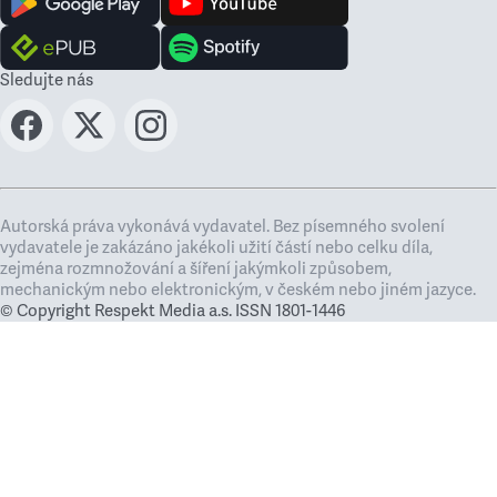
Sledujte nás
Autorská práva vykonává vydavatel. Bez písemného svolení
vydavatele je zakázáno jakékoli užití částí nebo celku díla,
zejména rozmnožování a šíření jakýmkoli způsobem,
mechanickým nebo elektronickým, v českém nebo jiném jazyce.
© Copyright Respekt Media a.s. ISSN 1801-1446