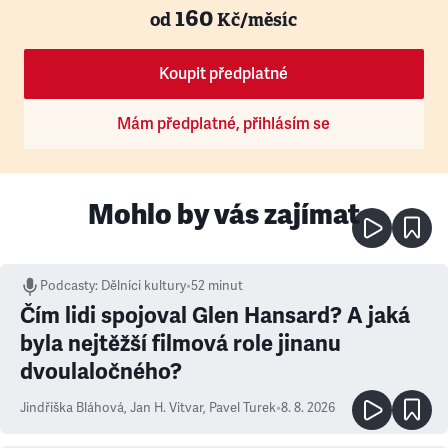
160
od
Kč/měsíc
Koupit předplatné
Mám předplatné, přihlásím se
Mohlo by vás zajímat
Podcasty
:
Dělníci kultury
•
52 minut
Čím lidi spojoval Glen Hansard? A jaká
byla nejtěžší filmová role jinanu
dvoulaločného?
Jindřiška Bláhová
,
Jan H. Vitvar
,
Pavel Turek
•
8. 8. 2026