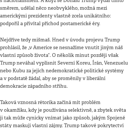
s nacionalismem. A když se Donald Trump vydal tímto
směrem, udělal něco neobvyklého, možná mezi
americkými prezidenty vlastně zcela unikátního:
podpořil a přivítal příchod postamerické éry.
Nejdříve tedy mišmaš. Hned v úvodu projevu Trump
prohlásil, že „v Americe se nesnažíme vnutit jiným náš
vlastní způsob života“. O několik minut později však
Trump neváhal vyplísnit Severní Koreu, Írán, Venezuelu
nebo Kubu za jejich nedemokratické politické systémy
a v podstatě žádal, aby se proměnily v liberální
demokracie západního střihu.
Taková vznosná rétorika začíná mít problém
v okamžiku, kdy je používána selektivně, a zbytek světa
ji tak může cynicky vnímat jako způsob, jakým Spojené
státy maskují vlastní zájmy. Trump takové pokrytectví