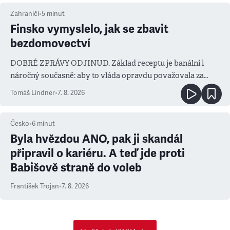
Zahraničí
•
5
minut
Finsko vymyslelo, jak se zbavit
bezdomovectví
DOBRÉ ZPRÁVY ODJINUD. Základ receptu je banální i
náročný současně: aby to vláda opravdu považovala za
prioritu
Tomáš Lindner
•
7. 8. 2026
Česko
•
6
minut
Byla hvězdou ANO, pak ji skandál
připravil o kariéru. A teď jde proti
Babišově straně do voleb
František Trojan
•
7. 8. 2026