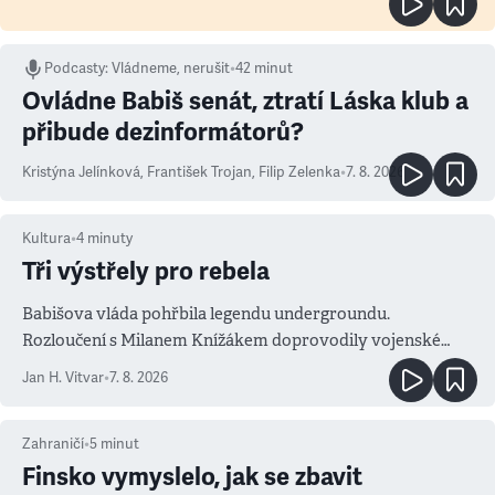
Podcasty
:
Vládneme, nerušit
•
42 minut
Ovládne Babiš senát, ztratí Láska klub a
přibude dezinformátorů?
Kristýna Jelínková
,
František Trojan
,
Filip Zelenka
•
7. 8. 2026
Kultura
•
4
minuty
Tři výstřely pro rebela
Babišova vláda pohřbila legendu undergroundu.
Rozloučení s Milanem Knížákem doprovodily vojenské
salvy i kritika pokrokářů
Jan H. Vitvar
•
7. 8. 2026
Zahraničí
•
5
minut
Finsko vymyslelo, jak se zbavit