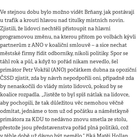
Ve stejnou dobu bylo možno vidět Brňany, jak postávají
u trafik a kroutí hlavou nad titulky místních novin.
Zjistili, že lidovci nechtěli přistoupit na hlavní
programovou změnu, na kterou přitom po volbách kývli
partnerům z ANO v koaliční smlouvě – a sice nechat
městské firmy řídit odborníky, nikoli politiky. Spor se
táhl rok a půl, a když to pořád nikam nevedlo, šel
primátor Petr Vokřál (ANO) počátkem dubna za opoziční
ČSSD zjistit, zda by návrh nepodpořili oni, případně zda
by nenaskočili do vlády místo lidovců, pokud by se
koalice rozpadla. „Jistěže to byl spíš nátlak na lidovce,
aby pochopili, že tak důležitou věc nemohou věčně
odmítat, jednáme o tom už od počátku a náměstkyně
primátora za KDU to nedávno znovu smetla ze stolu,
přestože jsou představenstva pořád plná politiků, což
v téhle době už dávno být nemělo,“ říká Matěj Hollan