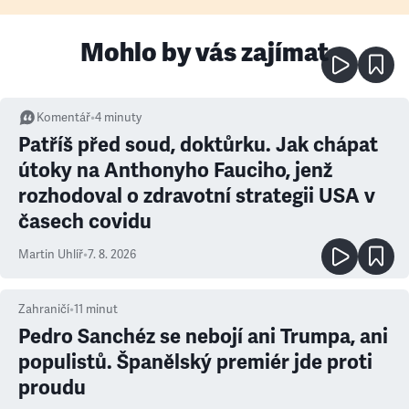
Mohlo by vás zajímat
Komentář
•
4
minuty
Patříš před soud, doktůrku. Jak chápat
útoky na Anthonyho Fauciho, jenž
rozhodoval o zdravotní strategii USA v
časech covidu
Martin Uhlíř
•
7. 8. 2026
Zahraničí
•
11
minut
Pedro Sanchéz se nebojí ani Trumpa, ani
populistů. Španělský premiér jde proti
proudu