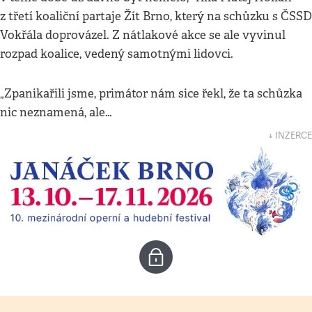
z třetí koaliční partaje Žít Brno, který na schůzku s ČSSD
Vokřála doprovázel. Z nátlakové akce se ale vyvinul
rozpad koalice, vedený samotnými lidovci.
„Zpanikařili jsme, primátor nám sice řekl, že ta schůzka
nic neznamená, ale…
↓ INZERCE