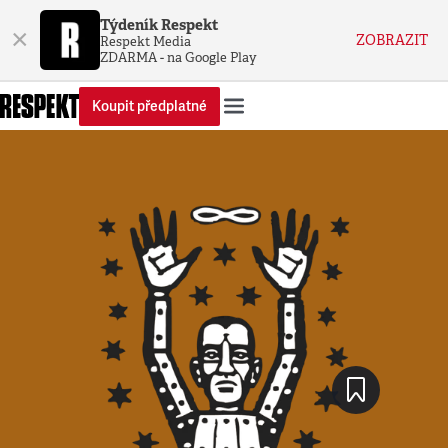
Týdeník Respekt
×
ZOBRAZIT
Respekt Media
ZDARMA - na Google Play
Koupit předplatné