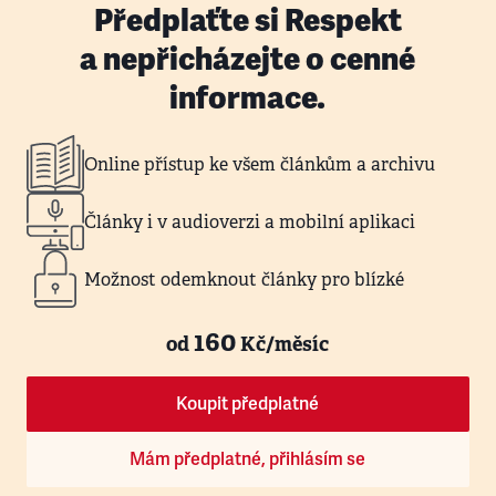
Předplaťte si Respekt
a nepřicházejte o cenné
informace.
Online přístup ke všem článkům a archivu
Články i v audioverzi a mobilní aplikaci
Možnost odemknout články pro blízké
160
od
Kč/měsíc
Koupit předplatné
Mám předplatné, přihlásím se