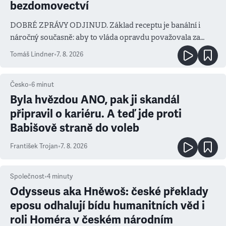
bezdomovectví
DOBRÉ ZPRÁVY ODJINUD. Základ receptu je banální i
náročný současně: aby to vláda opravdu považovala za
prioritu
Tomáš Lindner
•
7. 8. 2026
Česko
•
6
minut
Byla hvězdou ANO, pak ji skandál
připravil o kariéru. A teď jde proti
Babišově straně do voleb
František Trojan
•
7. 8. 2026
Společnost
•
4
minuty
Odysseus aka Hněwoš: české překlady
eposu odhalují bídu humanitních věd i
roli Homéra v českém národním