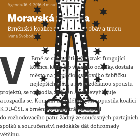
Agenda
•
16. 4. 2016
•
4
minuty
Moravská záhada
Brněnská koalice se rozpadla z obav a trucu
Ivana Svobodová
V
Brně se stal politický zázrak: fungující
koalice, které šlo všechno od ruky, dostala
město na 37. příčku světového žebříčku
nejlepších měst a má rozdělanou spoustu
projektů, se rozhodla, že jí ten stav nevyhovuje
a rozpadla se. Koncem minulého týdne opustila koalici
KDU-ČSL a brněnský magistrát se dostal
do rozhodovacího patu: žádný ze současných partajních
spolků a souručenství nedokáže dát dohromady
většinu.