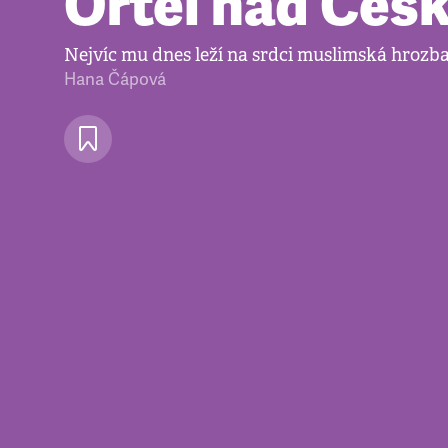
Ortel nad Čes
Nejvíc mu dnes leží na srdci muslimská hrozb
Hana Čápová