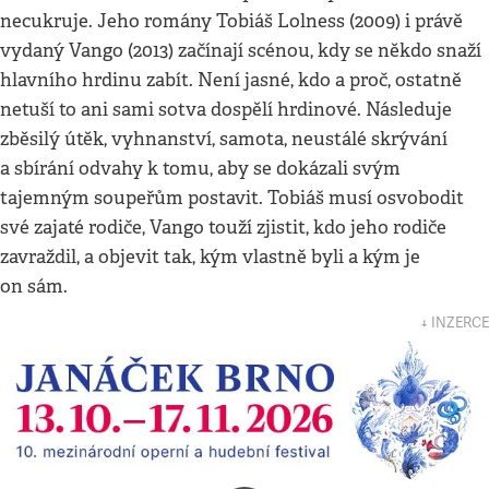
necukruje. Jeho romány Tobiáš Lolness (2009) i právě
vydaný Vango (2013) začínají scénou, kdy se někdo snaží
hlavního hrdinu zabít. Není jasné, kdo a proč, ostatně
netuší to ani sami sotva dospělí hrdinové. Následuje
zběsilý útěk, vyhnanství, samota, neustálé skrývání
a sbírání odvahy k tomu, aby se dokázali svým
tajemným soupeřům postavit. Tobiáš musí osvobodit
své zajaté rodiče, Vango touží zjistit, kdo jeho rodiče
zavraždil, a objevit tak, kým vlastně byli a kým je
on sám.
↓ INZERCE