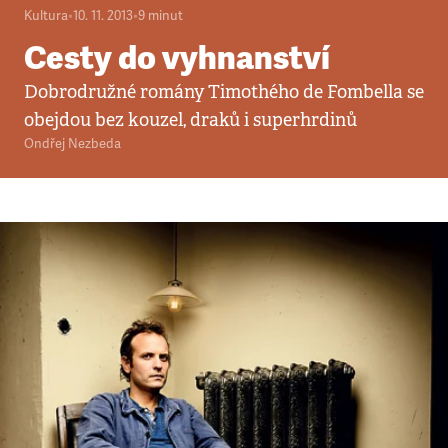
Kultura
•
10. 11. 2013
•
9
minut
Cesty do vyhnanství
Dobrodružné romány Timothého de Fombella se
obejdou bez kouzel, draků i superhrdinů
Ondřej Nezbeda