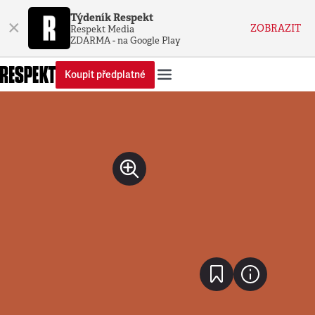
Týdeník Respekt
×
ZOBRAZIT
Respekt Media
ZDARMA - na Google Play
Koupit předplatné