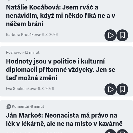
Natálie Kocábová: Jsem rváč a
nenávidím, když mi někdo říká ne a v
něčem brání
Barbora Kroužková
•
6. 8. 2026
Rozhovor
•
12
minut
Hodnoty jsou v politice i kulturní
diplomacii přítomné vždycky. Jen se
teď možná změní
Eva Soukeníková
•
6. 8. 2026
Komentář
•
8
minut
Ján Markoš: Neonacista má právo na
lék v lékárně, ale ne na místo v kavárně