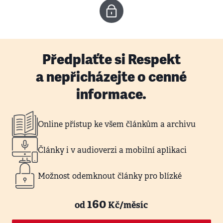
Předplaťte si Respekt
a nepřicházejte o cenné
informace.
Online přístup ke všem článkům a archivu
Články i v audioverzi a mobilní aplikaci
Možnost odemknout články pro blízké
160
od
Kč/měsíc