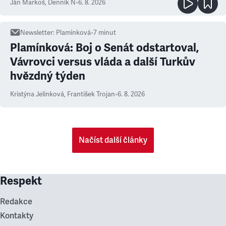
Ján Markoš
,
Denník N
•
6. 8. 2026
Newsletter
:
Plamínková
•
7
minut
Plamínková: Boj o Senát odstartoval,
Vávrovci versus vláda a další Turkův
hvězdný týden
Kristýna Jelínková
,
František Trojan
•
6. 8. 2026
Načíst další články
Respekt
Redakce
Kontakty