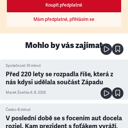
Koupit předplatné
Mám předplatné, přihlásím se
Mohlo by vás zajímat
Společnost
•
10
minut
Před 220 lety se rozpadla říše, která z
nás kdysi udělala součást Západu
Marek Švehla
•
6. 8. 2026
Česko
•
8
minut
V poslední době se s focením aut docela
rozjel. Kam prezident s foťákem vyráží,