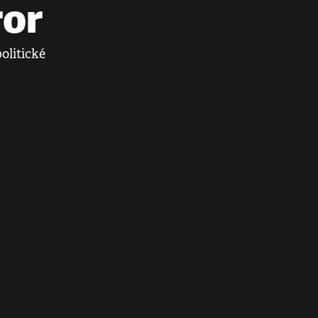
ror
olitické