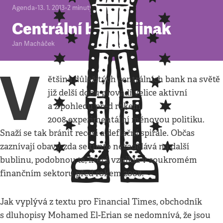
Agenda
•
13. 1. 2013
•
2
minuty
Centrální banky jinak
Jan Macháček
V
ětšina důležitých centrálních bank na světě
již delší dobu provádí velice aktivní
a z pohledu před rokem
2008 experimentální měnovou politiku.
Snaží se tak bránit recesi a deflační spirále. Občas
zaznívají obavy, zda se tímto nezadělává na další
bublinu, podobnou té, která vznikla v soukromém
finančním sektoru před rokem 2008.
Jak vyplývá z textu pro Financial Times, obchodník
s dluhopisy Mohamed El-Erian se nedomnívá, že jsou