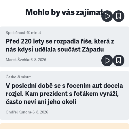
Mohlo by vás zajímat
Společnost
•
10
minut
Před 220 lety se rozpadla říše, která z
nás kdysi udělala součást Západu
Marek Švehla
•
6. 8. 2026
Česko
•
8
minut
V poslední době se s focením aut docela
rozjel. Kam prezident s foťákem vyráží,
často neví ani jeho okolí
Ondřej Kundra
•
6. 8. 2026