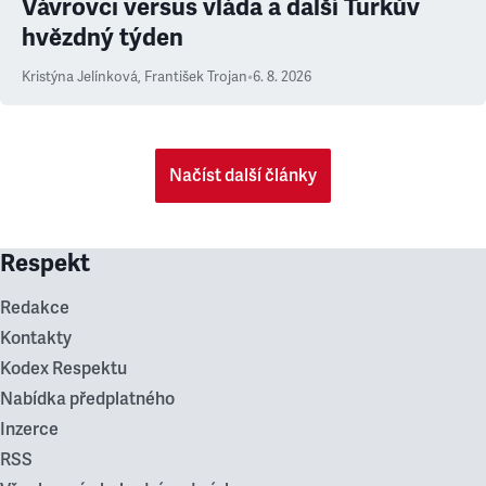
Vávrovci versus vláda a další Turkův
hvězdný týden
Kristýna Jelínková
,
František Trojan
•
6. 8. 2026
Načíst další články
Respekt
Redakce
Kontakty
Kodex Respektu
Nabídka předplatného
Inzerce
RSS