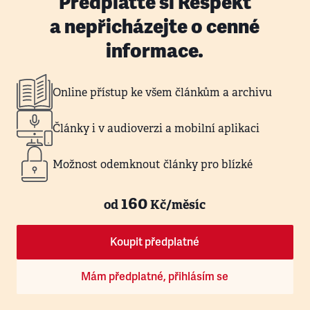
Předplaťte si Respekt
a nepřicházejte o cenné
informace.
Online přístup ke všem článkům a archivu
Články i v audioverzi a mobilní aplikaci
Možnost odemknout články pro blízké
160
od
Kč/měsíc
Koupit předplatné
Mám předplatné, přihlásím se