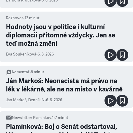
Barbora Kroužková
•
6. 8. 2026
Rozhovor
•
12
minut
Hodnoty jsou v politice i kulturní
diplomacii přítomné vždycky. Jen se
teď možná změní
Eva Soukeníková
•
6. 8. 2026
Komentář
•
8
minut
Ján Markoš: Neonacista má právo na
lék v lékárně, ale ne na místo v kavárně
Ján Markoš
,
Denník N
•
6. 8. 2026
Newsletter
:
Plamínková
•
7
minut
Plamínková: Boj o Senát odstartoval,