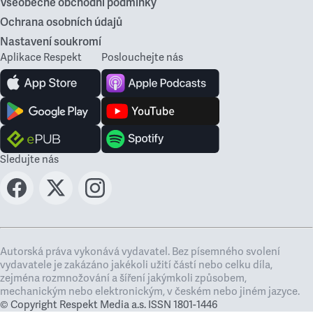
Všeobecné obchodní podmínky
Ochrana osobních údajů
Nastavení soukromí
Aplikace Respekt
Poslouchejte nás
Sledujte nás
Autorská práva vykonává vydavatel. Bez písemného svolení
vydavatele je zakázáno jakékoli užití částí nebo celku díla,
zejména rozmnožování a šíření jakýmkoli způsobem,
mechanickým nebo elektronickým, v českém nebo jiném jazyce.
© Copyright Respekt Media a.s. ISSN 1801-1446