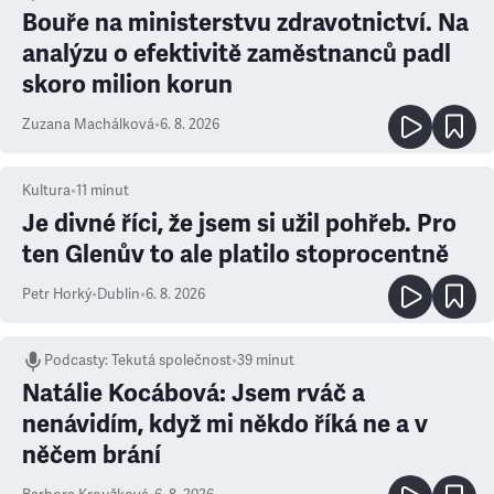
Bouře na ministerstvu zdravotnictví. Na
analýzu o efektivitě zaměstnanců padl
skoro milion korun
Zuzana Machálková
•
6. 8. 2026
Kultura
•
11
minut
Je divné říci, že jsem si užil pohřeb. Pro
ten Glenův to ale platilo stoprocentně
Petr Horký
•
Dublin
•
6. 8. 2026
Podcasty
:
Tekutá společnost
•
39 minut
Natálie Kocábová: Jsem rváč a
nenávidím, když mi někdo říká ne a v
něčem brání