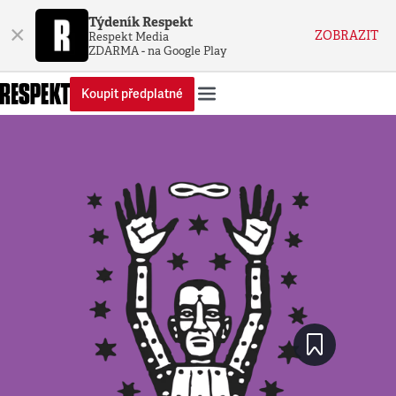
Týdeník Respekt
×
ZOBRAZIT
Respekt Media
ZDARMA - na Google Play
Koupit předplatné